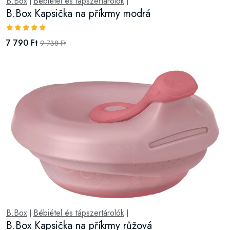
B.Box
Bébiétel és tápszertárolók
|
|
B.Box Kapsička na příkrmy modrá
7 790 Ft
9 738 Ft
B.Box
Bébiétel és tápszertárolók
|
|
B.Box Kapsička na příkrmy růžová