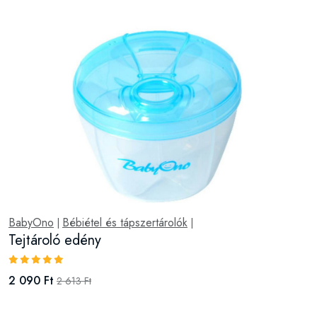
BabyOno
Bébiétel és tápszertárolók
|
|
Tejtároló edény
2 090 Ft
2 613 Ft