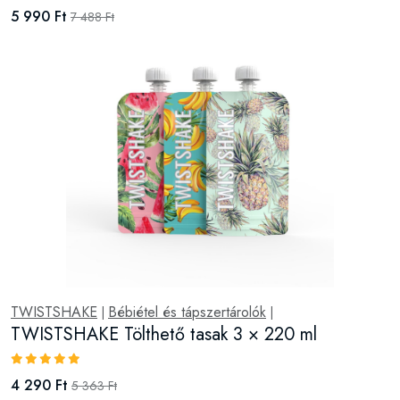
5 990 Ft
7 488 Ft
TWISTSHAKE
Bébiétel és tápszertárolók
|
|
TWISTSHAKE Tölthető tasak 3 × 220 ml
4 290 Ft
5 363 Ft