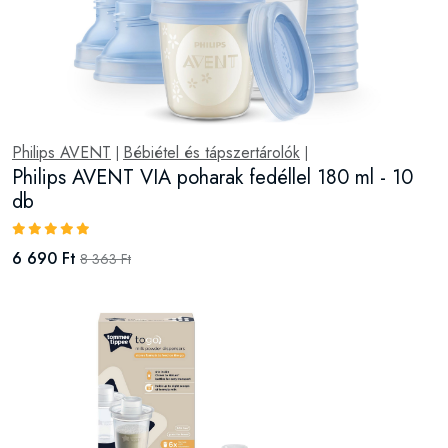
Philips AVENT
Bébiétel és tápszertárolók
|
|
Philips AVENT VIA poharak fedéllel 180 ml - 10
db
6 690 Ft
8 363 Ft