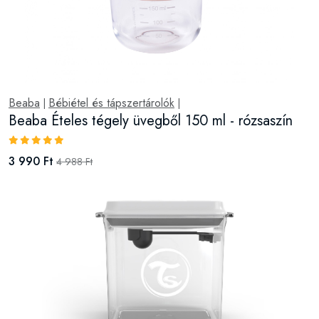
Beaba
Bébiétel és tápszertárolók
|
|
Beaba Ételes tégely üvegből 150 ml - rózsaszín
3 990 Ft
4 988 Ft