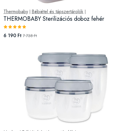
Thermobaby
Bébiétel és tápszertárolók
|
|
THERMOBABY Sterilizációs doboz fehér
6 190 Ft
7 738 Ft