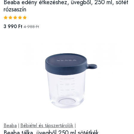
Beaba edény étkezéshez, üvegből, 250 ml, sötét
rózsaszín
3 990 Ft
4 988 Ft
Beaba
Bébiétel és tápszertárolók
|
|
Beaba tálka, üvegből 250 ml sötétkék