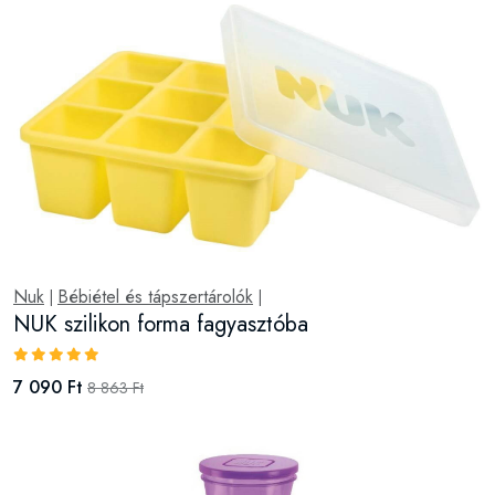
Nuk
Bébiétel és tápszertárolók
|
|
NUK szilikon forma fagyasztóba
7 090 Ft
8 863 Ft