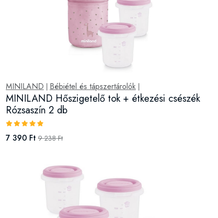
MINILAND
Bébiétel és tápszertárolók
|
|
MINILAND Hőszigetelő tok + étkezési csészék
Rózsaszín 2 db
7 390 Ft
9 238 Ft