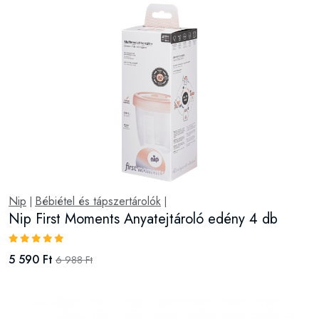
Nip
Bébiétel és tápszertárolók
|
|
Nip First Moments Anyatejtároló edény 4 db
5 590 Ft
6 988 Ft