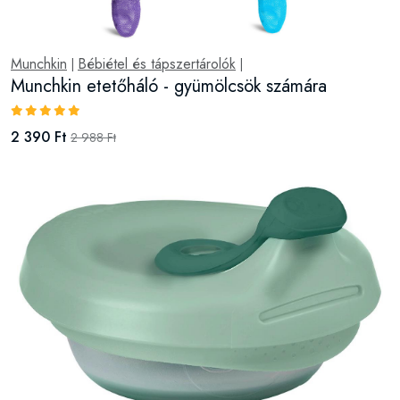
Munchkin
Bébiétel és tápszertárolók
|
|
Munchkin etetőháló - gyümölcsök számára
2 390 Ft
2 988 Ft