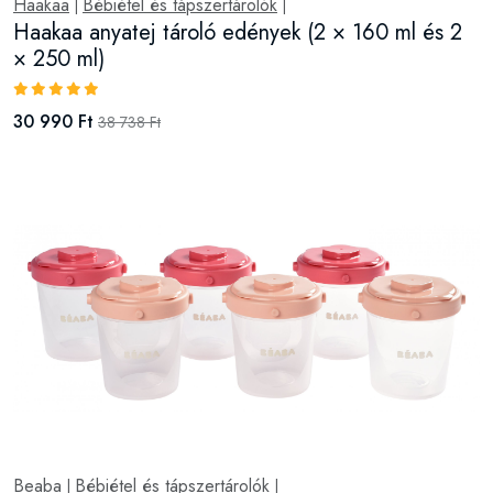
Haakaa
Bébiétel és tápszertárolók
|
|
Haakaa anyatej tároló edények (2 × 160 ml és 2
× 250 ml)
30 990 Ft
38 738 Ft
Beaba
Bébiétel és tápszertárolók
|
|