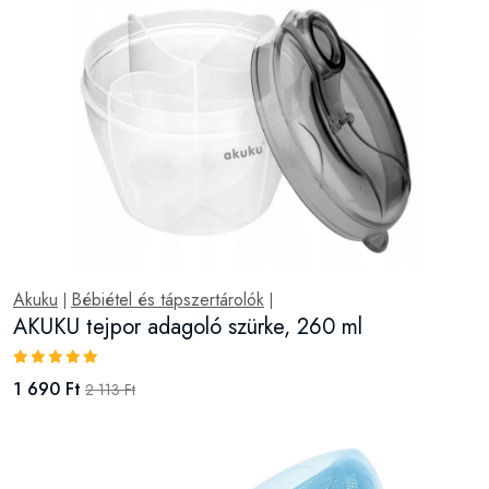
Akuku
Bébiétel és tápszertárolók
|
|
AKUKU tejpor adagoló szürke, 260 ml
1 690 Ft
2 113 Ft