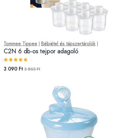
Tommee Tippee
Bébiétel és tápszertárolók
|
|
C2N 6 db-os tejpor adagoló
3 090 Ft
3 863 Ft