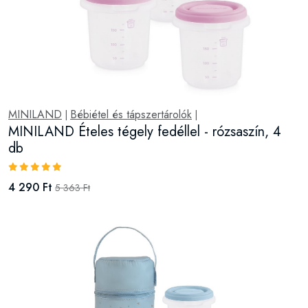
MINILAND
Bébiétel és tápszertárolók
|
|
MINILAND Ételes tégely fedéllel - rózsaszín, 4
db
4 290 Ft
5 363 Ft