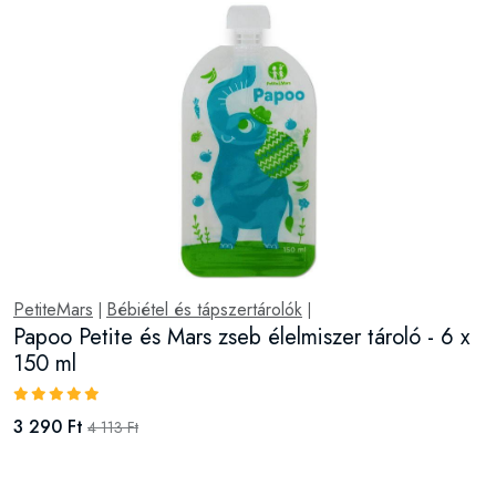
PetiteMars
Bébiétel és tápszertárolók
|
|
Papoo Petite és Mars zseb élelmiszer tároló - 6 x
150 ml
3 290 Ft
4 113 Ft