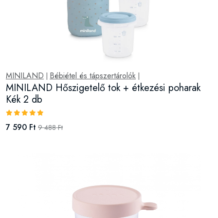
MINILAND
Bébiétel és tápszertárolók
|
|
MINILAND Hőszigetelő tok + étkezési poharak
Kék 2 db
7 590 Ft
9 488 Ft