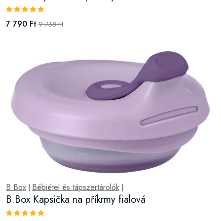
7 790 Ft
9 738 Ft
B.Box
Bébiétel és tápszertárolók
|
|
B.Box Kapsička na příkrmy fialová