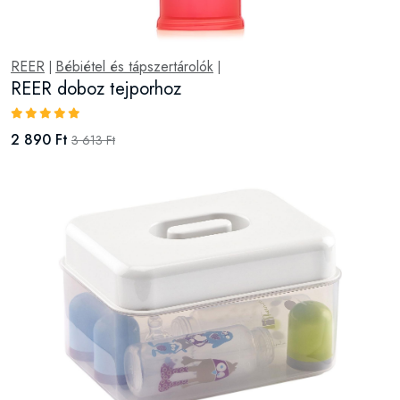
REER
Bébiétel és tápszertárolók
|
|
REER doboz tejporhoz
2 890 Ft
3 613 Ft