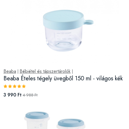
Beaba
Bébiétel és tápszertárolók
|
|
Beaba Ételes tégely üvegből 150 ml - világos kék
3 990 Ft
4 988 Ft