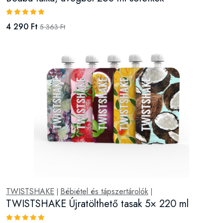
4 290 Ft
5 363 Ft
TWISTSHAKE
Bébiétel és tápszertárolók
|
|
TWISTSHAKE Újratölthető tasak 5× 220 ml