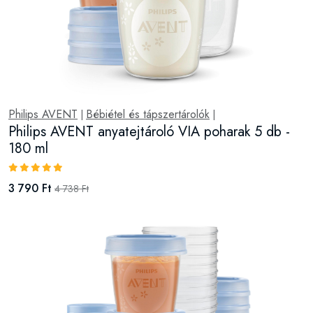
Philips AVENT
Bébiétel és tápszertárolók
|
|
Philips AVENT anyatejtároló VIA poharak 5 db -
180 ml
3 790 Ft
4 738 Ft