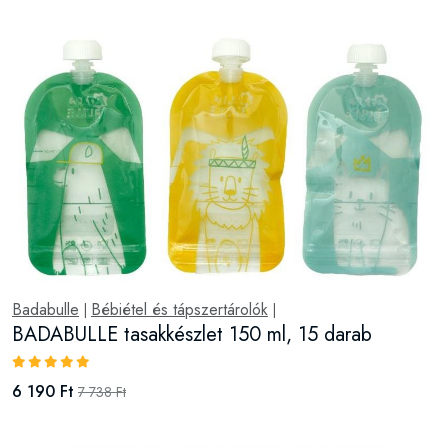
Badabulle
Bébiétel és tápszertárolók
|
|
BADABULLE tasakkészlet 150 ml, 15 darab
6 190 Ft
7 738 Ft