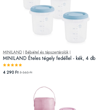
MINILAND
Bébiétel és tápszertárolók
|
|
MINILAND Ételes tégely fedéllel - kék, 4 db
4 290 Ft
5 363 Ft