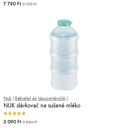
7 790 Ft
9 738 Ft
Nuk
Bébiétel és tápszertárolók
|
|
NUK dávkovač na sušené mléko
3 090 Ft
3 863 Ft