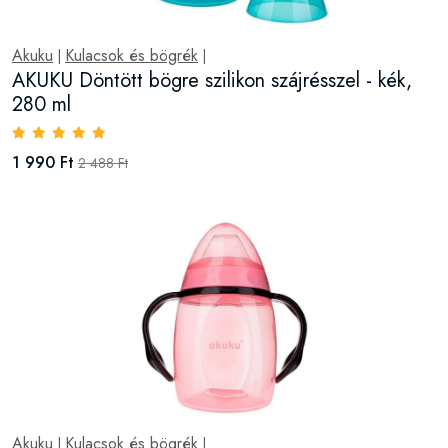
Akuku
Kulacsok és bögrék
|
|
AKUKU Döntött bögre szilikon szájrésszel - kék,
280 ml
1 990 Ft
2 488 Ft
Akuku
Kulacsok és bögrék
|
|