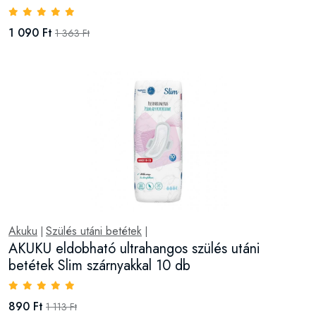
1 090 Ft
1 363 Ft
Akuku
Szülés utáni betétek
|
|
AKUKU eldobható ultrahangos szülés utáni
betétek Slim szárnyakkal 10 db
890 Ft
1 113 Ft