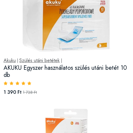
Akuku
Szülés utáni betétek
|
|
AKUKU Egyszer használatos szülés utáni betét 10
db
1 390 Ft
1 738 Ft