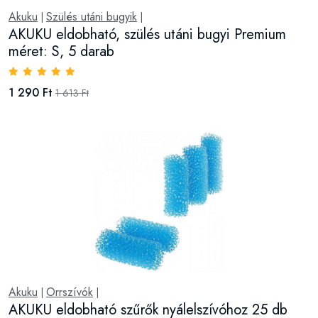
Akuku
Szülés utáni bugyik
|
|
AKUKU eldobható, szülés utáni bugyi Premium
méret: S, 5 darab
1 290 Ft
1 613 Ft
Akuku
Orrszívók
|
|
AKUKU eldobható szűrők nyálelszívóhoz 25 db