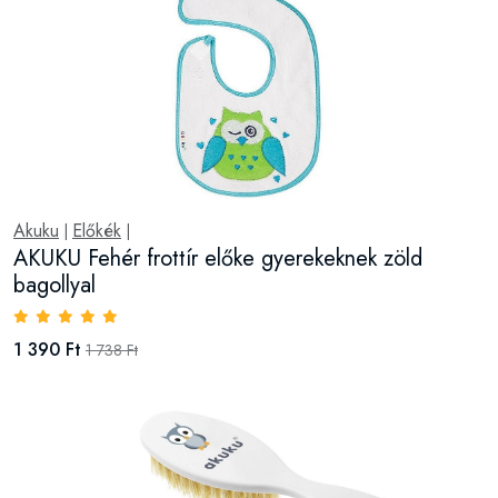
Akuku
Előkék
|
|
AKUKU Fehér frottír előke gyerekeknek zöld
bagollyal
1 390 Ft
1 738 Ft