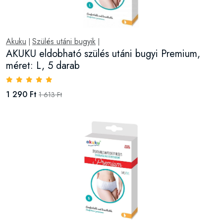
Akuku
Szülés utáni bugyik
|
|
AKUKU eldobható szülés utáni bugyi Premium,
méret: L, 5 darab
1 290 Ft
1 613 Ft