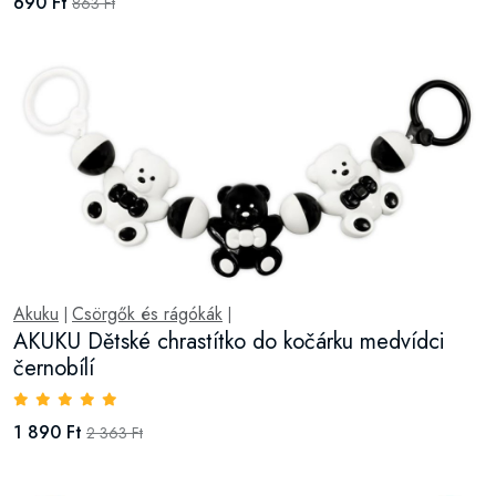
690 Ft
863 Ft
Akuku
Csörgők és rágókák
|
|
AKUKU Dětské chrastítko do kočárku medvídci
černobílí
1 890 Ft
2 363 Ft