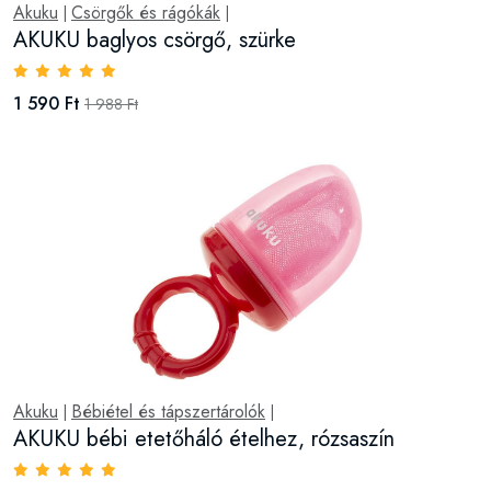
Akuku
Csörgők és rágókák
|
|
AKUKU baglyos csörgő, szürke
1 590 Ft
1 988 Ft
Akuku
Bébiétel és tápszertárolók
|
|
AKUKU bébi etetőháló ételhez, rózsaszín