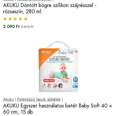
AKUKU Döntött bögre szilikon szájrésszel -
rózsaszín, 280 ml
2 090 Ft
2 613 Ft
Akuku
Pelenkázó lapok alátétek
|
|
AKUKU Egyszer használatos betét Baby Soft 40 ×
60 cm, 15 db