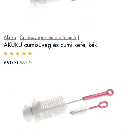
Akuku
Cumisüvegek és etetőcumik
|
|
AKUKU cumisüveg és cumi kefe, kék
690 Ft
863 Ft