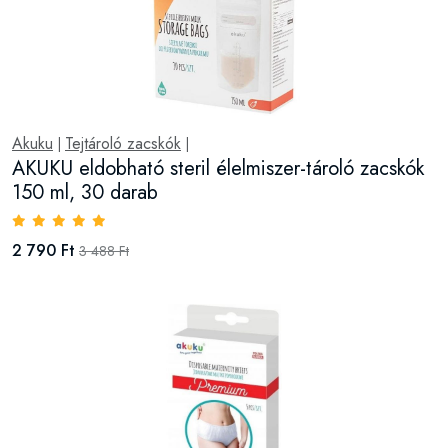
Akuku
Tejtároló zacskók
|
|
AKUKU eldobható steril élelmiszer-tároló zacskók
150 ml, 30 darab
2 790 Ft
3 488 Ft