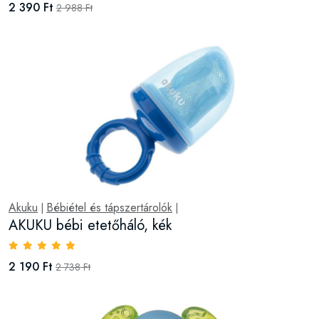
2 390 Ft
2 988 Ft
Akuku
Bébiétel és tápszertárolók
|
|
AKUKU bébi etetőháló, kék
2 190 Ft
2 738 Ft