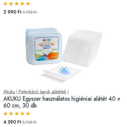
2 990 Ft
3 738 Ft
Akuku
Pelenkázó lapok alátétek
|
|
AKUKU Egyszer használatos higiéniai alátét 40 ×
60 cm, 30 db
4 590 Ft
5 738 Ft