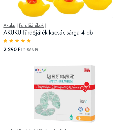
Akuku
Fürdőjátékok
|
|
AKUKU fürdőjáték kacsák sárga 4 db
2 290 Ft
2 863 Ft