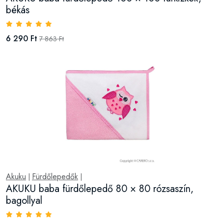
békás
6 290 Ft
7 863 Ft
Akuku
Fürdőlepedők
|
|
AKUKU baba fürdőlepedő 80 × 80 rózsaszín,
bagollyal