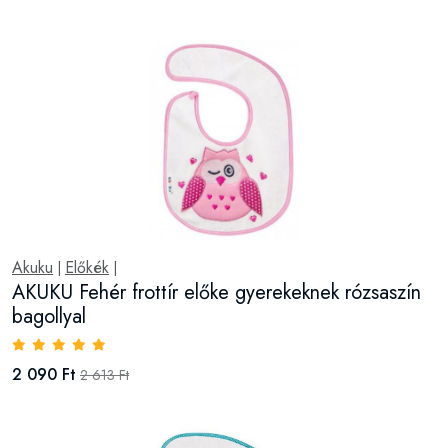
Akuku
Előkék
|
|
AKUKU Fehér frottír előke gyerekeknek rózsaszín
bagollyal
2 090 Ft
2 613 Ft