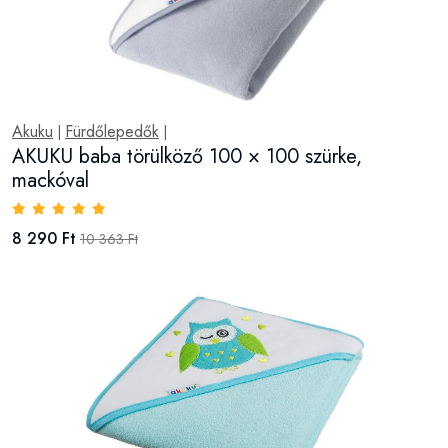
Akuku
Fürdőlepedők
|
|
AKUKU baba törülköző 100 × 100 szürke,
mackóval
8 290 Ft
10 363 Ft