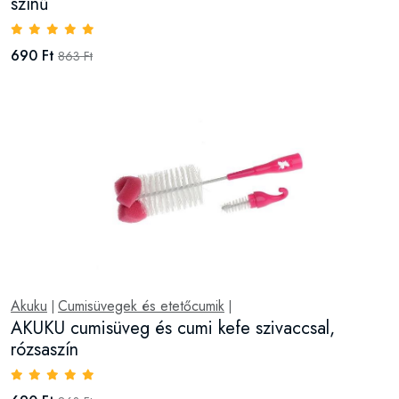
színű
690 Ft
863 Ft
Akuku
Cumisüvegek és etetőcumik
|
|
AKUKU cumisüveg és cumi kefe szivaccsal,
rózsaszín