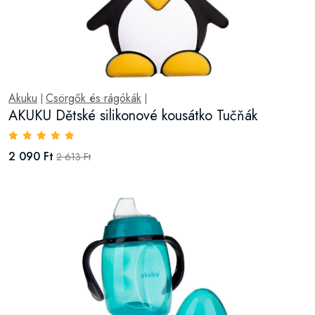
Akuku
Csörgők és rágókák
|
|
AKUKU Dětské silikonové kousátko Tučňák
2 090 Ft
2 613 Ft