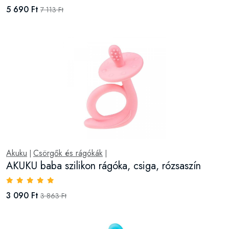
5 690 Ft
7 113 Ft
Akuku
Csörgők és rágókák
|
|
AKUKU baba szilikon rágóka, csiga, rózsaszín
3 090 Ft
3 863 Ft