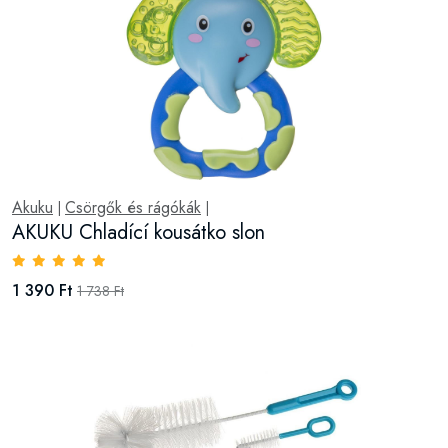
Akuku
Csörgők és rágókák
|
|
AKUKU Chladící kousátko slon
1 390 Ft
1 738 Ft