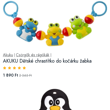
Akuku
Csörgők és rágókák
|
|
AKUKU Dětské chrastítko do kočárku žabka
1 890 Ft
2 363 Ft