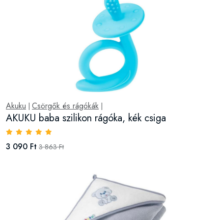
Akuku
Csörgők és rágókák
|
|
AKUKU baba szilikon rágóka, kék csiga
3 090 Ft
3 863 Ft