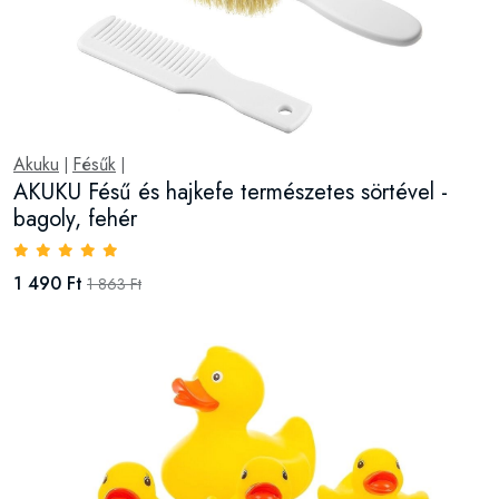
Akuku
Fésűk
|
|
AKUKU Fésű és hajkefe természetes sörtével -
bagoly, fehér
1 490 Ft
1 863 Ft