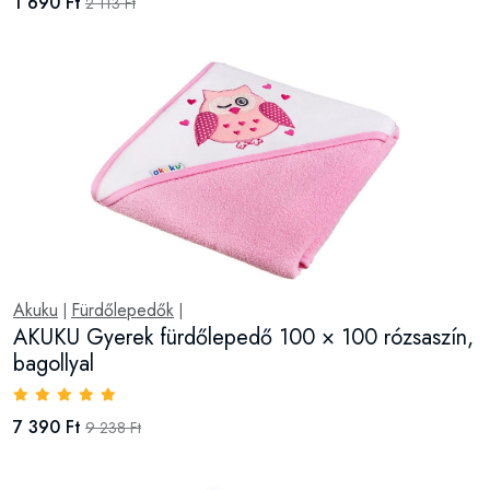
1 690 Ft
2 113 Ft
Akuku
Fürdőlepedők
|
|
AKUKU Gyerek fürdőlepedő 100 × 100 rózsaszín,
bagollyal
7 390 Ft
9 238 Ft