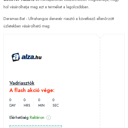
hol vásárolhatja meg ezt a terméket a legolcsóbban..
Deramax-Bat - Ultrahangos denevér riasztó a következő ellenőrzött
üzletekben vásárolható meg:
Vadriasztók
A flash akció vége:
0
0
0
0
DAY
HRS
MIN
SEC
Elérhetőség
Raktáron