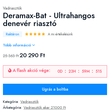
Vadriasztók
Deramax-Bat - Ultrahangos
denevér riasztó
Raktáron
A mi értékelésünk
Több információ
20 290 Ft
25 363 Ft
A flash akció vége:
0
D
23
H
59
M
50
S
Ugrás a boltba
Kategória:
Vadriasztók
Árkategória:
Vadriasztók akar 21000 Ft