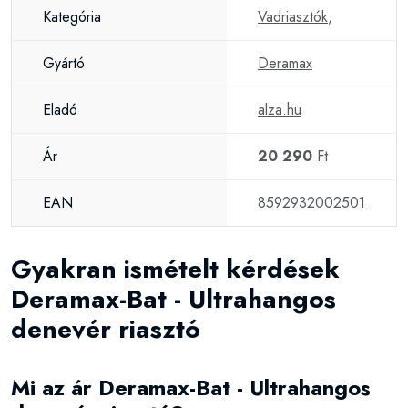
Kategória
Vadriasztók
,
Gyártó
Deramax
Eladó
alza.hu
Ár
20 290
Ft
EAN
8592932002501
Gyakran ismételt kérdések
Deramax-Bat - Ultrahangos
denevér riasztó
Mi az ár Deramax-Bat - Ultrahangos