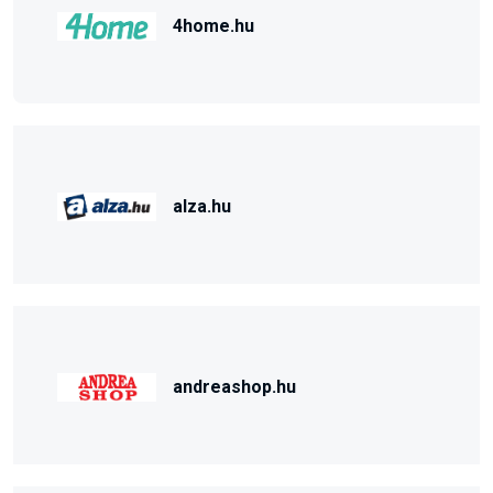
4home.hu
alza.hu
andreashop.hu