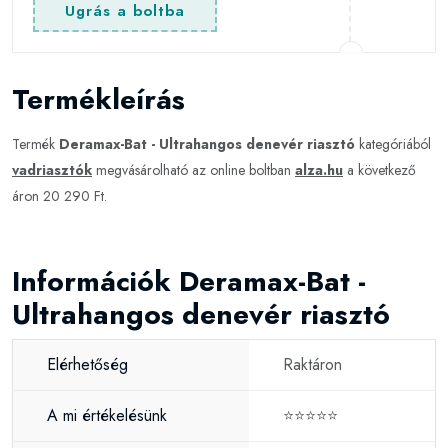
Ugrás a boltba
Termékleírás
Termék
Deramax-Bat - Ultrahangos denevér riasztó
kategóriából
vadriasztók
megvásárolható az online boltban
alza.hu
a következő
áron 20 290 Ft.
Információk Deramax-Bat -
Ultrahangos denevér riasztó
Elérhetőség
Raktáron
A mi értékelésünk
⭐⭐⭐⭐⭐