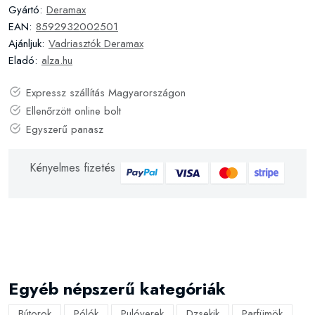
Gyártó:
Deramax
EAN:
8592932002501
Ajánljuk:
Vadriasztók Deramax
Eladó:
alza.hu
Expressz szállítás Magyarországon
Ellenőrzött online bolt
Egyszerű panasz
Kényelmes fizetés
Egyéb népszerű kategóriák
Bútorok
Pólók
Pulóverek
Dzsekik
Parfümök