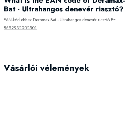
What is the EAN code of Deramax-
Bat - Ultrahangos denevér riasztó?
EAN-kód ehhez Deramax-Bat - Ultrahangos denevér riasztó Ez:
8592932002501
Vásárlói vélemények