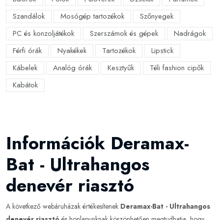
Szandálok
Mosógép tartozékok
Szőnyegek
PC és konzoljátékok
Szerszámok és gépek
Nadrágok
Férfi órák
Nyakékek
Tartozékok
Lipstick
Kábelek
Analóg órák
Kesztyűk
Téli fashion cipők
Kabátok
Információk Deramax-
Bat - Ultrahangos
denevér riasztó
A következő webáruházak értékesítenek
Deramax-Bat - Ultrahangos
denevér riasztó
és honlapunknak köszönhetően megtudhatja, hogy