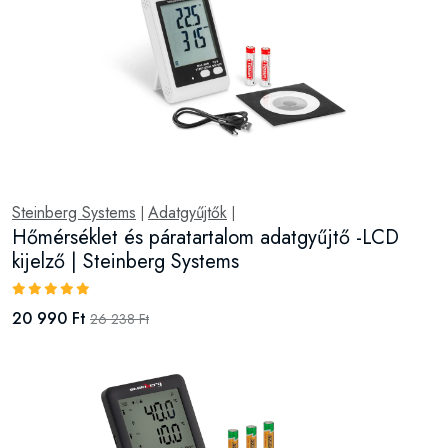
Steinberg Systems
Adatgyűjtők
|
|
Hőmérséklet és páratartalom adatgyűjtő -LCD
kijelző | Steinberg Systems
20 990 Ft
26 238 Ft