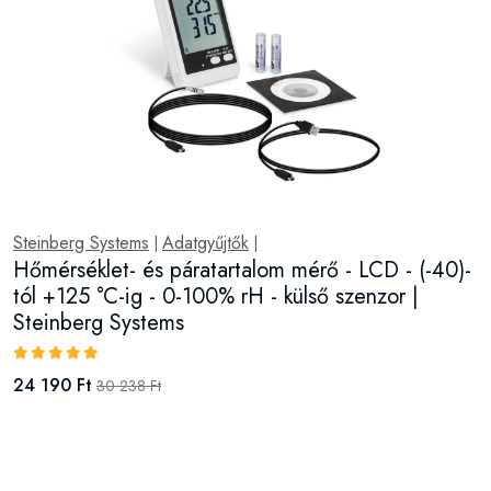
Steinberg Systems
Adatgyűjtők
|
|
Hőmérséklet- és páratartalom mérő - LCD - (-40)-
tól +125 °C-ig - 0-100% rH - külső szenzor |
Steinberg Systems
24 190 Ft
30 238 Ft