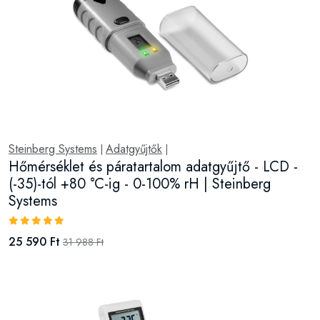
Steinberg Systems
Adatgyűjtők
|
|
Hőmérséklet és páratartalom adatgyűjtő - LCD -
(-35)-tól +80 °C-ig - 0-100% rH | Steinberg
Systems
25 590 Ft
31 988 Ft