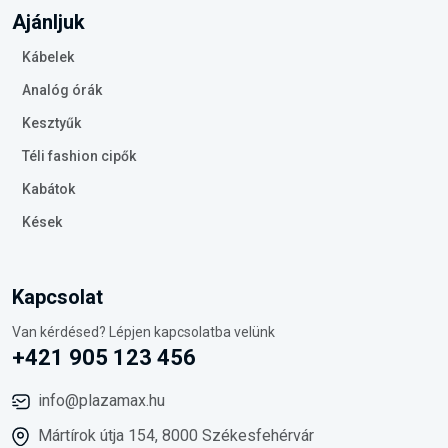
Ajánljuk
Kábelek
Analóg órák
Kesztyűk
Téli fashion cipők
Kabátok
Kések
Kapcsolat
Van kérdésed? Lépjen kapcsolatba velünk
+421 905 123 456
info@plazamax.hu
Mártírok útja 154, 8000 Székesfehérvár