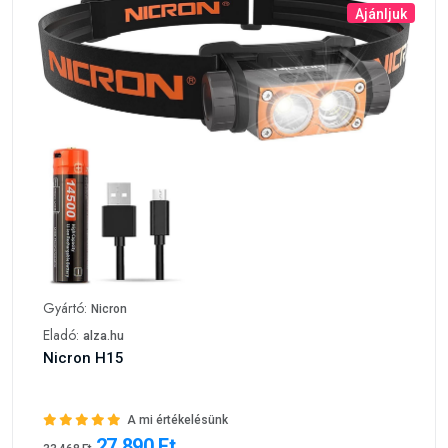
Ajánljuk
Gyártó:
Nicron
Eladó:
alza.hu
Nicron H15
A mi értékelésünk
27 890 Ft