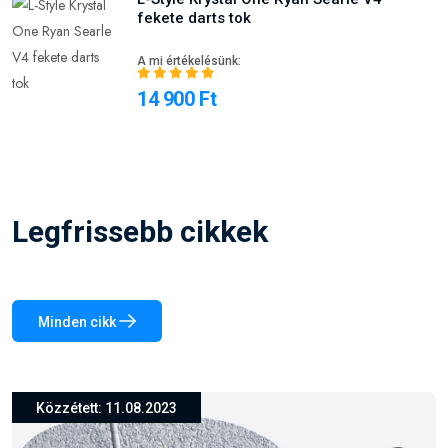
fekete darts tok
A mi értékelésünk:
14 900 Ft
Legfrissebb cikkek
Minden cikk
Közzétett: 26.03.2024