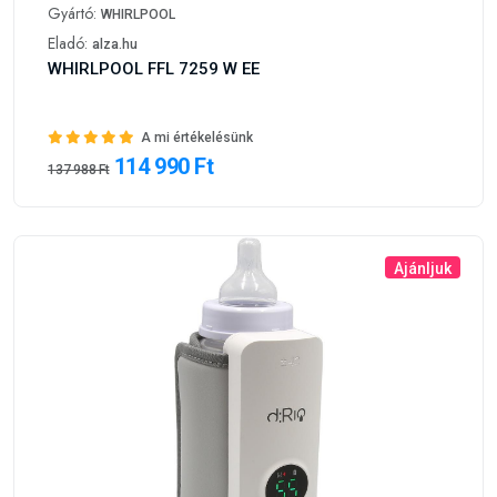
Gyártó:
WHIRLPOOL
Eladó:
alza.hu
WHIRLPOOL FFL 7259 W EE
A mi értékelésünk
114 990 Ft
137 988 Ft
Ajánljuk