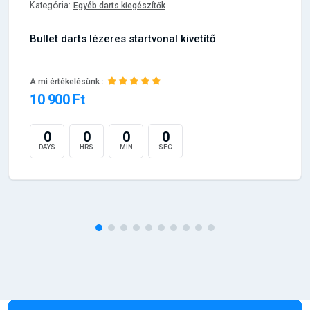
Kategória:
Egyéb darts kiegészítők
Bullet darts lézeres startvonal kivetítő
A mi értékelésünk :
10 900 Ft
0
0
0
0
DAYS
HRS
MIN
SEC