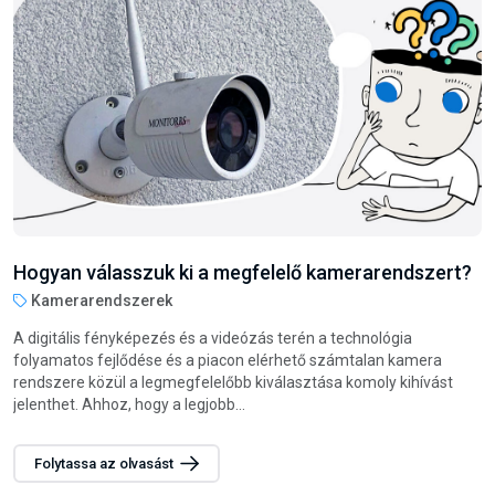
Hogyan válasszunk darts nyilat?
Steel darts nyilak
A darts játék nemcsak szórakoztató, hanem remek módja annak
is, hogy fejlessze a csukló és az egész kar izmait. Legyen szó
családi vagy baráti összejövetelekről, esetleg munkahelyi
szórakozásról, a darts...
Folytassa az olvasást