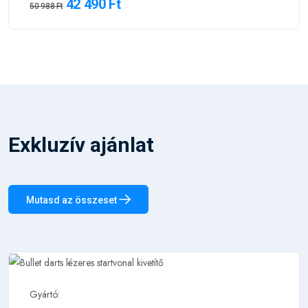
42 490 Ft
50 988 Ft
Exkluzív ajánlat
Mutasd az összeset
Gyártó: