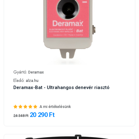
Gyártó:
Deramax
Eladó:
alza.hu
Deramax-Bat - Ultrahangos denevér riasztó
A mi értékelésünk
20 290 Ft
24 348 Ft