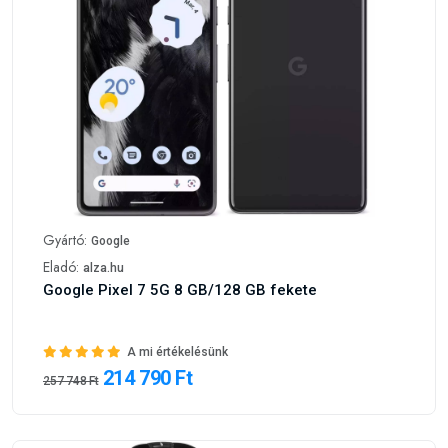
Gyártó:
Google
Eladó:
alza.hu
Google Pixel 7 5G 8 GB/128 GB fekete
A mi értékelésünk
214 790 Ft
257 748 Ft