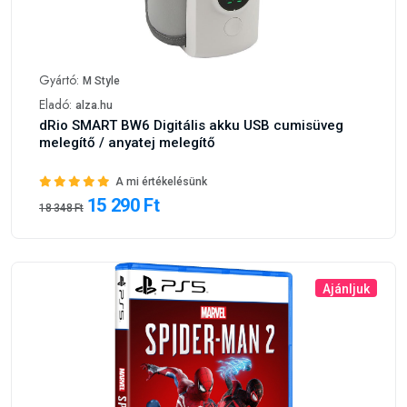
Gyártó:
M Style
Eladó:
alza.hu
dRio SMART BW6 Digitális akku USB cumisüveg
melegítő / anyatej melegítő
A mi értékelésünk
15 290 Ft
18 348 Ft
Ajánljuk