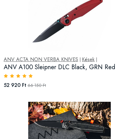
ANV ACTA NON VERBA KNIVES
Kések
|
|
ANV A100 Sleipner DLC Black, GRN Red
52 920 Ft
66 150 Ft