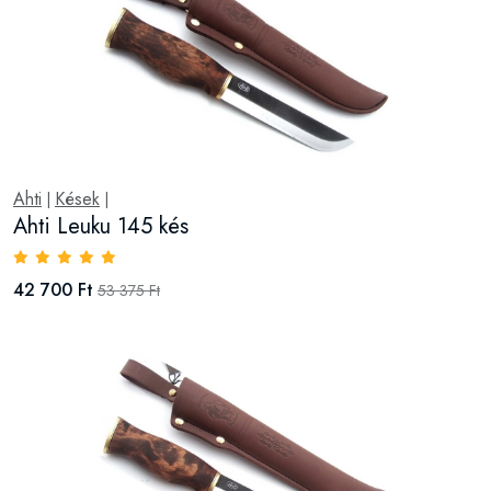
Ahti
Kések
|
|
Ahti Leuku 145 kés
42 700 Ft
53 375 Ft