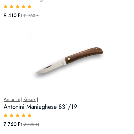
9 410 Ft
11 763 Ft
Antonini
Kések
|
|
Antonini Maniaghese 831/19
7 760 Ft
9 700 Ft