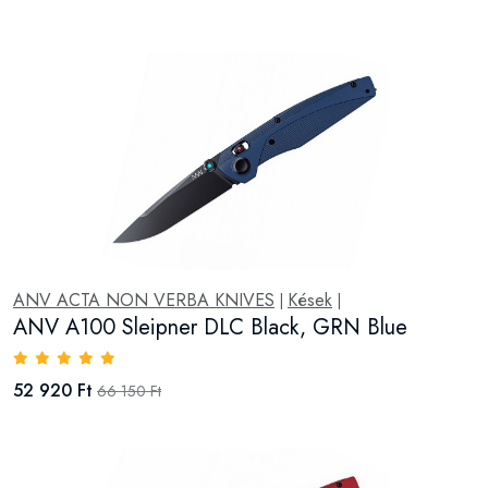
ANV ACTA NON VERBA KNIVES
Kések
|
|
ANV A100 Sleipner DLC Black, GRN Blue
52 920 Ft
66 150 Ft