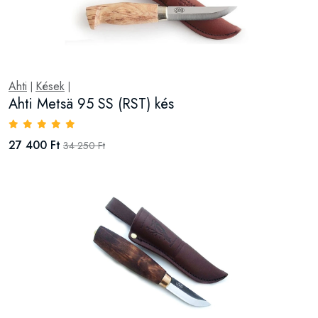
Ahti
Kések
|
|
Ahti Metsä 95 SS (RST) kés
27 400 Ft
34 250 Ft