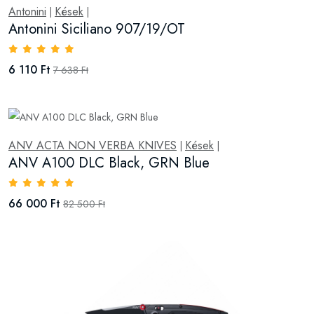
Antonini
Kések
|
|
Antonini Siciliano 907/19/OT
6 110 Ft
7 638 Ft
ANV ACTA NON VERBA KNIVES
Kések
|
|
ANV A100 DLC Black, GRN Blue
66 000 Ft
82 500 Ft