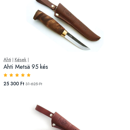
Ahti
Kések
|
|
Ahti Metsä 95 kés
25 300 Ft
31 625 Ft