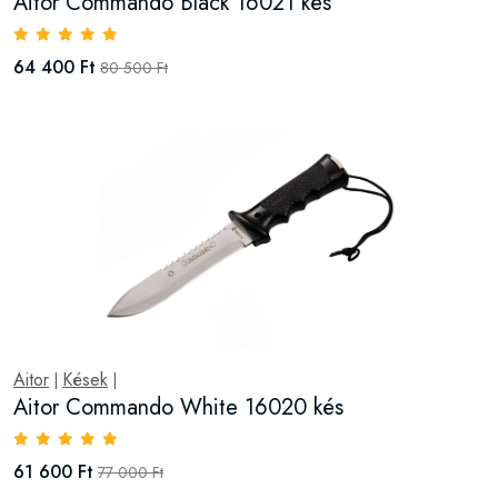
Aitor Commando Black 16021 kés
64 400 Ft
80 500 Ft
Aitor
Kések
|
|
Aitor Commando White 16020 kés
61 600 Ft
77 000 Ft