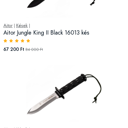
Aitor
Kések
|
|
Aitor Jungle King II Black 16013 kés
67 200 Ft
84 000 Ft