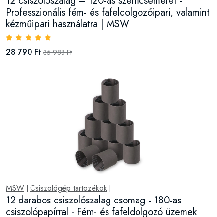
12 csiszolószalag – 120-as szemcseméret -
Professzionális fém- és fafeldolgozóipari, valamint
kézműipari használatra | MSW
28 790 Ft
35 988 Ft
MSW
Csiszológép tartozékok
|
|
12 darabos csiszolószalag csomag - 180-as
csiszolópapírral - Fém- és fafeldolgozó üzemek