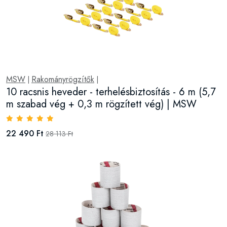
MSW
Rakományrögzítők
|
|
10 racsnis heveder - terhelésbiztosítás - 6 m (5,7
m szabad vég + 0,3 m rögzített vég) | MSW
22 490 Ft
28 113 Ft