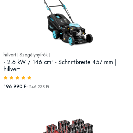
hillvert
Szegélynyírók
|
|
- 2.6 kW / 146 cm³ - Schnittbreite 457 mm |
hillvert
196 990 Ft
246 238 Ft