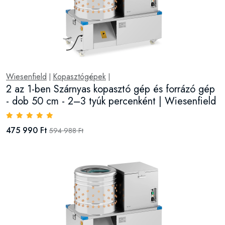
Wiesenfield
Kopasztógépek
|
|
2 az 1-ben Szárnyas kopasztó gép és forrázó gép
- dob 50 cm - 2–3 tyúk percenként | Wiesenfield
475 990 Ft
594 988 Ft