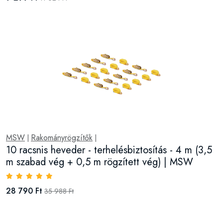
MSW
Rakományrögzítők
|
|
10 racsnis heveder - terhelésbiztosítás - 4 m (3,5
m szabad vég + 0,5 m rögzített vég) | MSW
28 790 Ft
35 988 Ft