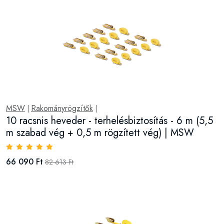
MSW
Rakományrögzítők
|
|
10 racsnis heveder - terhelésbiztosítás - 6 m (5,5
m szabad vég + 0,5 m rögzített vég) | MSW
66 090 Ft
82 613 Ft