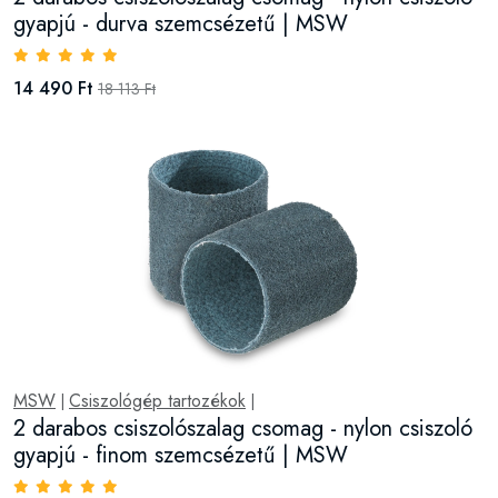
gyapjú - durva szemcsézetű | MSW
14 490 Ft
18 113 Ft
MSW
Csiszológép tartozékok
|
|
2 darabos csiszolószalag csomag - nylon csiszoló
gyapjú - finom szemcsézetű | MSW