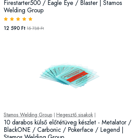
Firestarter500 / Eagle Eye / Blaster | Stamos
Welding Group
12 590 Ft
15 738 Ft
Stamos Welding Group
Hegesztő sisakok
|
|
10 darabos külső előtétüveg készlet - Metalator /
BlackONE / Carbonic / Pokerface / Legend |
Stamos Welding Group