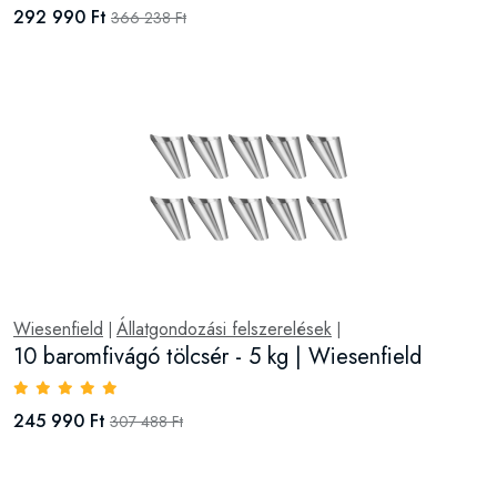
292 990 Ft
366 238 Ft
Wiesenfield
Állatgondozási felszerelések
|
|
10 baromfivágó tölcsér - 5 kg | Wiesenfield
245 990 Ft
307 488 Ft