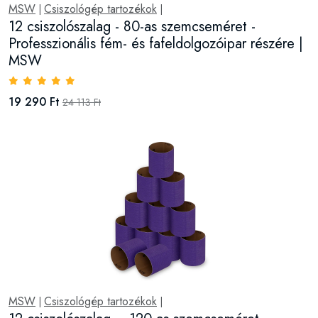
MSW
Csiszológép tartozékok
|
|
12 csiszolószalag - 80-as szemcseméret -
Professzionális fém- és fafeldolgozóipar részére |
MSW
19 290 Ft
24 113 Ft
MSW
Csiszológép tartozékok
|
|