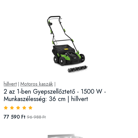
hillvert
Motoros kaszák
|
|
2 az 1-ben Gyepszellőztető - 1500 W -
Munkaszélesség: 36 cm | hillvert
77 590 Ft
96 988 Ft