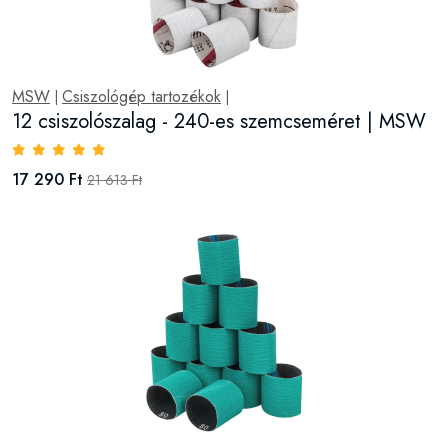
MSW
Csiszológép tartozékok
|
|
12 csiszolószalag - 240-es szemcseméret | MSW
17 290 Ft
21 613 Ft