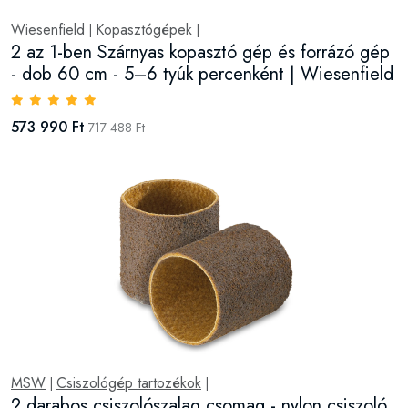
Wiesenfield
Kopasztógépek
|
|
2 az 1-ben Szárnyas kopasztó gép és forrázó gép
- dob 60 cm - 5–6 tyúk percenként | Wiesenfield
573 990 Ft
717 488 Ft
MSW
Csiszológép tartozékok
|
|
2 darabos csiszolószalag csomag - nylon csiszoló