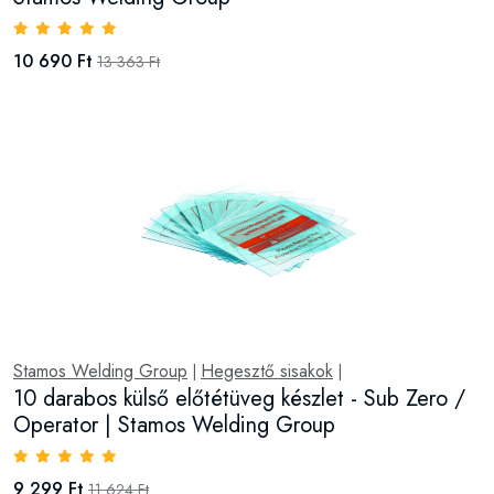
10 690 Ft
13 363 Ft
Stamos Welding Group
Hegesztő sisakok
|
|
10 darabos külső előtétüveg készlet - Sub Zero /
Operator | Stamos Welding Group
9 299 Ft
11 624 Ft