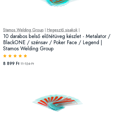
Stamos Welding Group
Hegesztő sisakok
|
|
10 darabos belső előtétüveg készlet - Metalator /
BlackONE / szénsav / Poker Face / Legend |
Stamos Welding Group
8 899 Ft
11 124 Ft