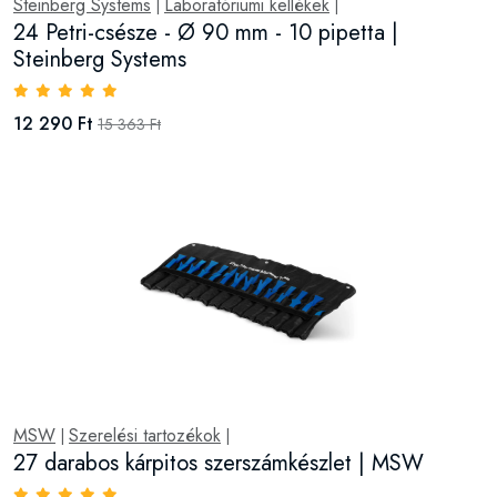
Steinberg Systems
Laboratóriumi kellékek
|
|
24 Petri-csésze - Ø 90 mm - 10 pipetta |
Steinberg Systems
12 290 Ft
15 363 Ft
MSW
Szerelési tartozékok
|
|
27 darabos kárpitos szerszámkészlet | MSW