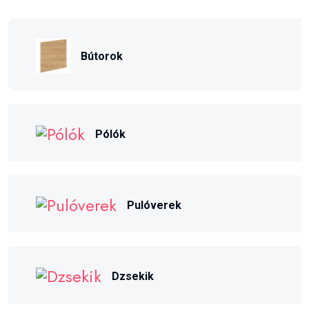
Bútorok
Pólók
Pulóverek
Dzsekik