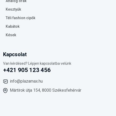
Analóg órák
Kesztyűk
Téli fashion cipők
Kabátok
Kések
Kapcsolat
Van kérdésed? Lépjen kapcsolatba velünk
+421 905 123 456
info@plazamax.hu
Mártírok útja 154, 8000 Székesfehérvár