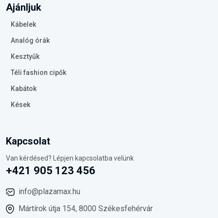
Ajánljuk
Kábelek
Analóg órák
Kesztyűk
Téli fashion cipők
Kabátok
Kések
Kapcsolat
Van kérdésed? Lépjen kapcsolatba velünk
+421 905 123 456
info@plazamax.hu
Mártírok útja 154, 8000 Székesfehérvár