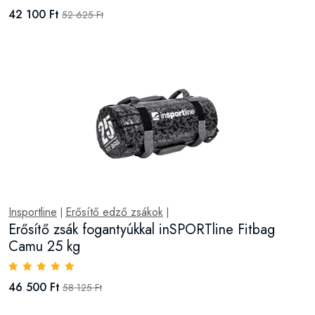
42 100 Ft
52 625 Ft
Insportline
Erősítő edző zsákok
|
|
Erősítő zsák fogantyúkkal inSPORTline Fitbag
Camu 25 kg
46 500 Ft
58 125 Ft