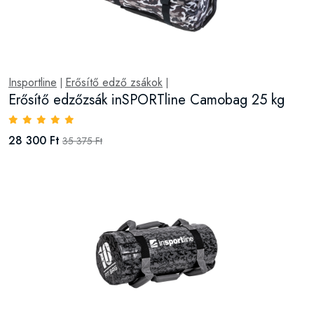
Insportline
Erősítő edző zsákok
|
|
Erősítő edzőzsák inSPORTline Camobag 25 kg
28 300 Ft
35 375 Ft