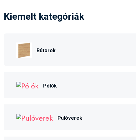
Kiemelt kategóriák
Bútorok
Pólók
Pulóverek