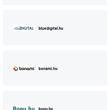
bluedigital.hu
bonami.hu
bonu.hu