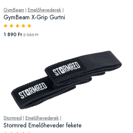
GymBeam
Emelőhevederek
|
|
GymBeam X-Grip Gurtni
1 890 Ft
2 363 Ft
Stormred
Emelőhevederek
|
|
Stormred Emelőheveder fekete