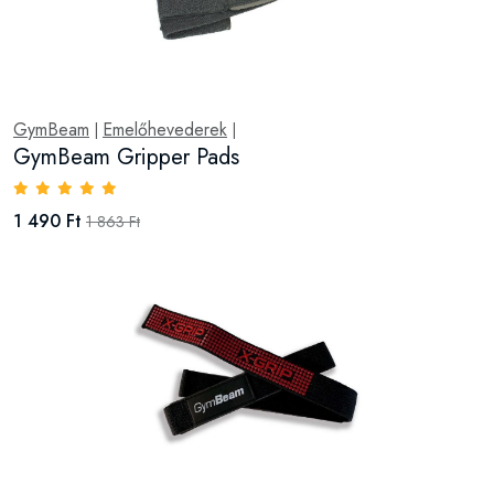
GymBeam
Emelőhevederek
|
|
GymBeam Gripper Pads
1 490 Ft
1 863 Ft