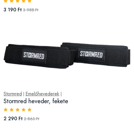
3 190 Ft
3 988 Ft
Stormred
Emelőhevederek
|
|
Stormred heveder, fekete
2 290 Ft
2 863 Ft