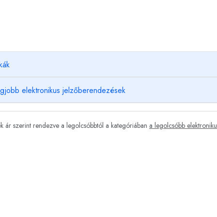
kák
egjobb elektronikus jelzőberendezések
 ár szerint rendezve a legolcsóbbtól a kategóriában
a legolcsóbb elektronik