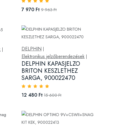
7 970 Ft
9 963 Ft
DELPHIN
k
|
|
Elektronikus jelzőberendezések
|
DELPHIN KAPASJELZO
BRITON KESZLETHEZ
SARGA, 900022470
12 480 Ft
15 600 Ft