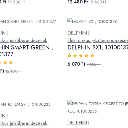
 Ft
12 480 Ft
15 600 Ft
15 600 Ft
IN
DELPHIN
|
|
onikus jelzőberendezések
Elektronikus jelzőberendezése
|
HIN SMART GREEN ,
DELPHIN SX1, 1010013
01377
6 070 Ft
7 588 Ft
Ft
12 100 Ft
IN
|
DELPHIN
onikus jelzőberendezések
|
|