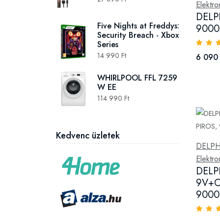
Elektr
DELP
Five Nights at Freddys:
9000
Security Breach - Xbox
Series
14 990 Ft
6 090 
WHIRLPOOL FFL 7259
W EE
114 990 Ft
Kedvenc üzletek
DELPH
Elektr
DELP
9V+C
9000