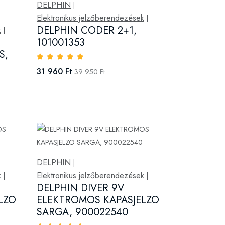
DELPHIN
|
Elektronikus jelzőberendezések
|
DELPHIN CODER 2+1,
k
|
101001353
S,
31 960 Ft
39 950 Ft
DELPHIN
|
k
Elektronikus jelzőberendezések
|
|
DELPHIN DIVER 9V
LZO
ELEKTROMOS KAPASJELZO
SARGA, 900022540