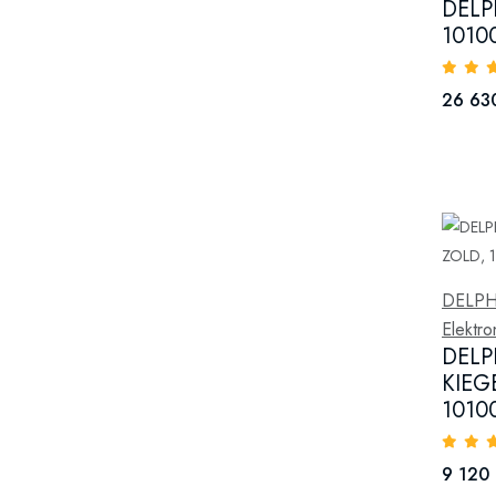
DELP
1010
26 630
DELPH
Elektr
DELP
KIEG
1010
9 120 