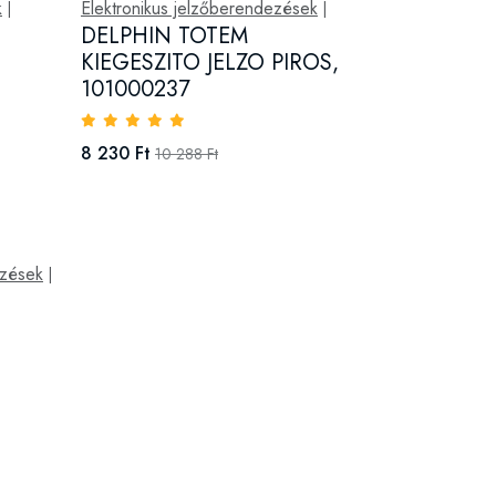
k
Elektronikus jelzőberendezések
|
|
DELPHIN TOTEM
,
KIEGESZITO JELZO PIROS,
101000237
8 230 Ft
10 288 Ft
ezések
|