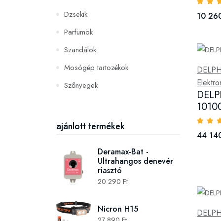
Dzsekik
10 260
Parfümök
Szandálok
Mosógép tartozékok
DELPH
Elektr
Szőnyegek
DELP
PC és konzoljátékok
1010
Szerszámok és gépek
ajánlott termékek
44 140
Deramax-Bat -
Ultrahangos denevér
riasztó
20 290 Ft
Nicron H15
DELPH
27 890 Ft