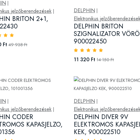
IN
|
DELPHIN
onikus jelzőberendezések
|
|
HIN BRITON 2+1,
Elektronikus jelzőberendezése
22430
DELPHIN BRITON
SZIGNALIZATOR VÖRÖ
900022450
 Ft
49 938 Ft
11 320 Ft
14 150 Ft
IN
DELPHIN
|
|
onikus jelzőberendezések
Elektronikus jelzőberendezése
|
HIN CODER
DELPHIN DIVER 9V
TROMOS KAPASJELZO,
ELEKTROMOS KAPASJE
01356
KEK, 900022510