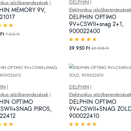
DELPHIN
onikus jelzőberendezések
|
|
HIN MEMORY 9V,
Elektronikus jelzőberendezése
21017
DELPHIN OPTIMO
9V+CSWII+snag 2+1,
900022400
Ft
7 613 Ft
39 950 Ft
49 938 Ft
IN
DELPHIN
|
|
onikus jelzőberendezések
Elektronikus jelzőberendezése
|
HIN OPTIMO
DELPHIN OPTIMO
SWII+SNAG PIROS,
9V+CSWII+SNAG ZOLD
22412
900022410