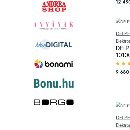
12 480
DELPH
Elektr
DELP
1010
9 680 
DELPH
Elektr