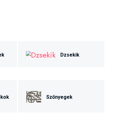
ek
Dzsekik
ékok
Szőnyegek