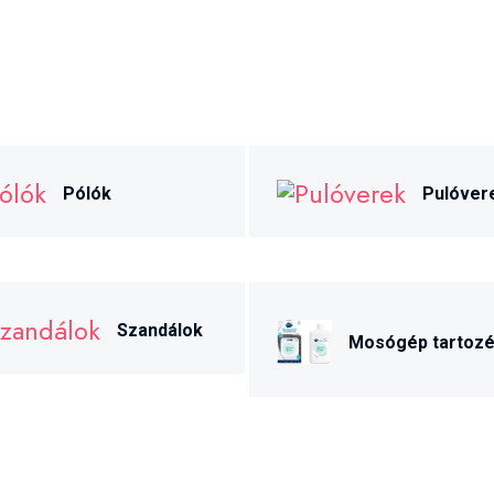
Pólók
Pulóver
Szandálok
Mosógép tartoz