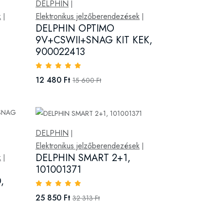
DELPHIN
|
k
Elektronikus jelzőberendezések
|
|
DELPHIN OPTIMO
9V+CSWII+SNAG KIT KEK,
900022413
12 480 Ft
15 600 Ft
DELPHIN
|
Elektronikus jelzőberendezések
|
DELPHIN SMART 2+1,
k
|
101001371
,
25 850 Ft
32 313 Ft