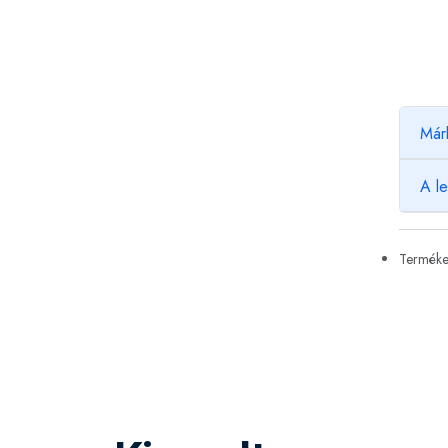
Már
A l
Termékek