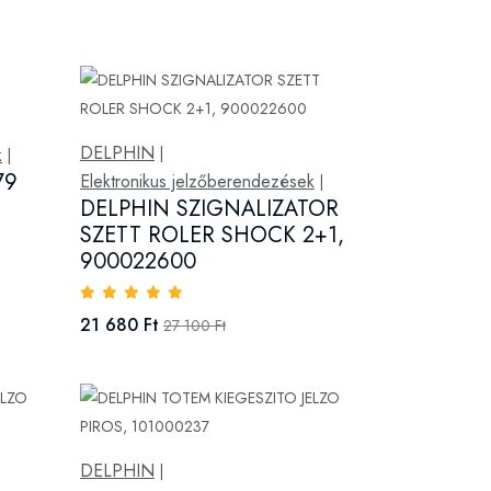
DELPHIN
k
|
|
79
Elektronikus jelzőberendezések
|
DELPHIN SZIGNALIZATOR
SZETT ROLER SHOCK 2+1,
900022600
21 680 Ft
27 100 Ft
DELPHIN
|