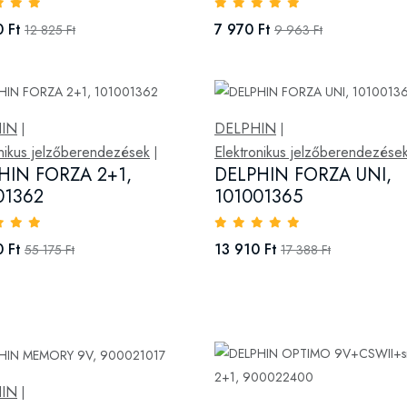
 Ft
7 970 Ft
12 825 Ft
9 963 Ft
IN
DELPHIN
|
|
onikus jelzőberendezések
Elektronikus jelzőberendezése
|
HIN FORZA 2+1,
DELPHIN FORZA UNI,
01362
101001365
 Ft
13 910 Ft
55 175 Ft
17 388 Ft
IN
|