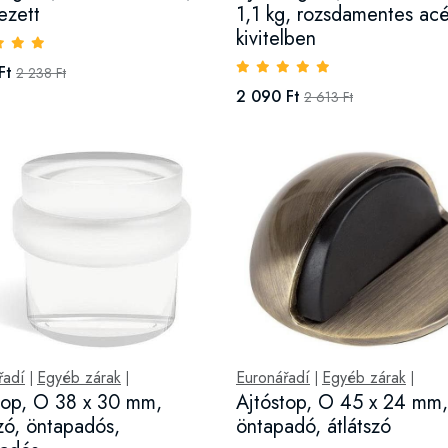
ezett
1,1 kg, rozsdamentes acé
kivitelben
Ft
2 238 Ft
2 090 Ft
2 613 Ft
řadí
Egyéb zárak
Euronářadí
Egyéb zárak
|
|
|
|
top, O 38 x 30 mm,
Ajtóstop, O 45 x 24 mm,
szó, öntapadós,
öntapadó, átlátszó