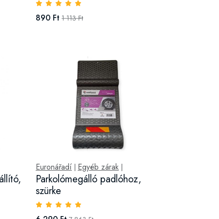
890 Ft
1 113 Ft
Euronářadí
Egyéb zárak
|
|
llító,
Parkolómegálló padlóhoz,
szürke