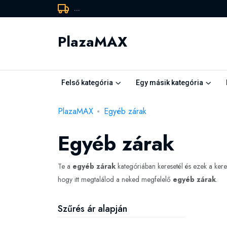
...
PlazaMAX
Felső kategória
Egy másik kategória
PlazaMAX
Egyéb zárak
Egyéb zárak
Te a
egyéb zárak
kategóriában keresetél és ezek a ke
hogy itt megtalálod a neked megfelelő
egyéb zárak
.
Szűrés ár alapján