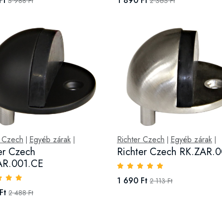
Ft
1 890 Ft
3 988 Ft
2 363 Ft
r Czech
Egyéb zárak
Richter Czech
Egyéb zárak
|
|
|
|
er Czech
Richter Czech RK.ZAR.
AR.001.CE
1 690 Ft
2 113 Ft
Ft
2 488 Ft