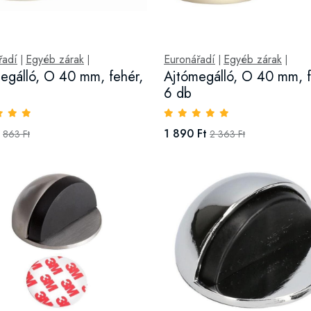
řadí
Egyéb zárak
Euronářadí
Egyéb zárak
|
|
|
|
egálló, O 40 mm, fehér,
Ajtómegálló, O 40 mm, f
6 db
1 890 Ft
863 Ft
2 363 Ft