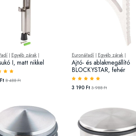
řadí
Egyéb zárak
Euronářadí
Egyéb zárak
|
|
|
|
ukó I, matt nikkel
Ajtó- és ablakmegállító
BLOCKYSTAR, fehér
Ft
8 488 Ft
3 190 Ft
3 988 Ft