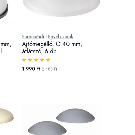
Euronářadí
Egyéb zárak
|
|
0 mm,
Ajtómegálló, O 40 mm,
l
átlátszó, 6 db
1 990 Ft
2 488 Ft