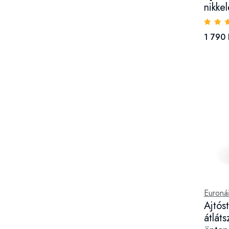
nikkel
1 790 
Euroná
Ajtós
átlát