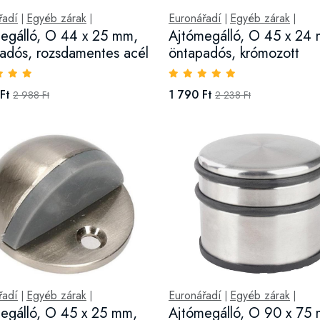
řadí
Egyéb zárak
Euronářadí
Egyéb zárak
|
|
|
|
egálló, O 44 x 25 mm,
Ajtómegálló, O 45 x 24
adós, rozsdamentes acél
öntapadós, krómozott
Ft
1 790 Ft
2 988 Ft
2 238 Ft
řadí
Egyéb zárak
Euronářadí
Egyéb zárak
|
|
|
|
egálló, O 45 x 25 mm,
Ajtómegálló, O 90 x 75