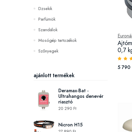
Dzsekik
Parfümök
Szandálok
Euroná
Mosógép tartozékok
Ajtóm
0,7 k
Szőnyegek
PC és konzoljátékok
5 790 
Szerszámok és gépek
ajánlott termékek
Deramax-Bat -
Ultrahangos denevér
riasztó
20 290 Ft
Nicron H15
27 890 Ft