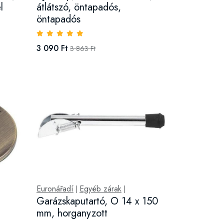
l
átlátszó, öntapadós,
öntapadós
3 090 Ft
3 863 Ft
Euronářadí
Egyéb zárak
|
|
Garázskaputartó, O 14 x 150
mm, horganyzott