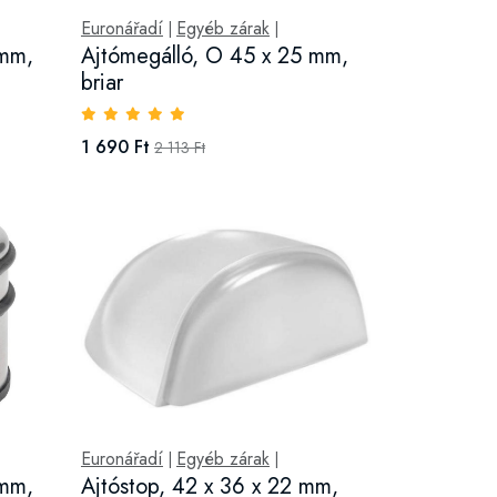
Euronářadí
Egyéb zárak
|
|
 mm,
Ajtómegálló, O 45 x 25 mm,
briar
1 690 Ft
2 113 Ft
Euronářadí
Egyéb zárak
|
|
 mm,
Ajtóstop, 42 x 36 x 22 mm,