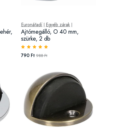
Euronářadí
Egyéb zárak
|
|
ehér,
Ajtómegálló, O 40 mm,
szürke, 2 db
790 Ft
988 Ft