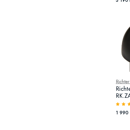
3 190 
Richte
Richt
RK.Z
1 990 