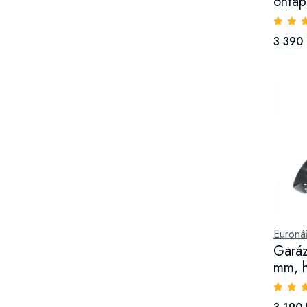
öntap
3 390 
Euroná
Garáz
mm, h