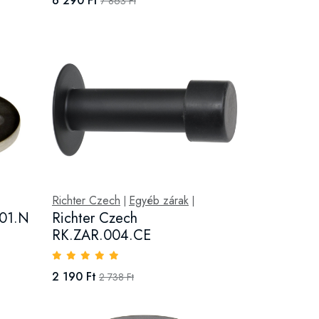
6 290 Ft
7 863 Ft
Richter Czech
Egyéb zárak
|
|
001.N
Richter Czech
RK.ZAR.004.CE
2 190 Ft
2 738 Ft