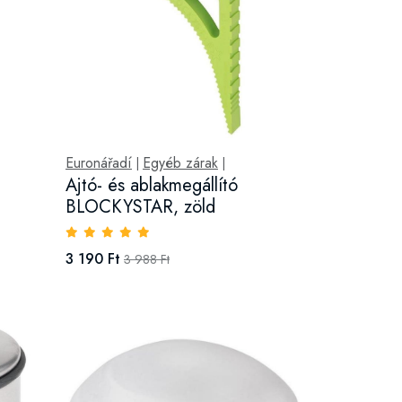
Euronářadí
Egyéb zárak
|
|
Ajtó- és ablakmegállító
BLOCKYSTAR, zöld
3 190 Ft
3 988 Ft