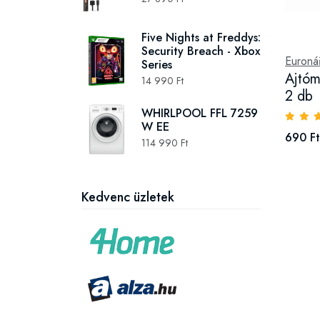
Five Nights at Freddys:
Security Breach - Xbox
Euroná
Series
Ajtóm
14 990 Ft
2 db
WHIRLPOOL FFL 7259
W EE
690 Ft
114 990 Ft
Kedvenc üzletek