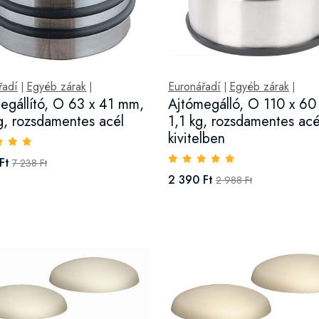
řadí
Egyéb zárak
Euronářadí
Egyéb zárak
|
|
|
|
egállító, O 63 x 41 mm,
Ajtómegálló, O 110 x 6
g, rozsdamentes acél
1,1 kg, rozsdamentes acé
kivitelben
Ft
7 238 Ft
2 390 Ft
2 988 Ft