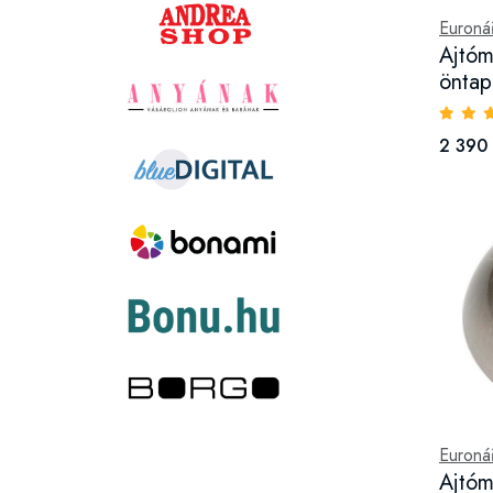
Euroná
Ajtóm
öntap
2 390 
Euroná
Ajtóm