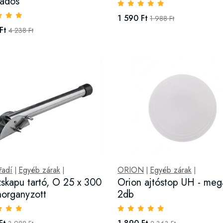
adós
1 590 Ft
1 988 Ft
Ft
4 238 Ft
řadí
Egyéb zárak
ORION
Egyéb zárak
|
|
|
|
skapu tartó, O 25 x 300
Orion ajtóstop UH - megá
organyzott
2db