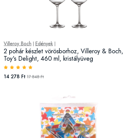
Villeroy Boch
Edények
|
|
2 pohár készlet vörösborhoz, Villeroy & Boch,
Toy's Delight, 460 ml, kristályüveg
14 278 Ft
17 848 Ft