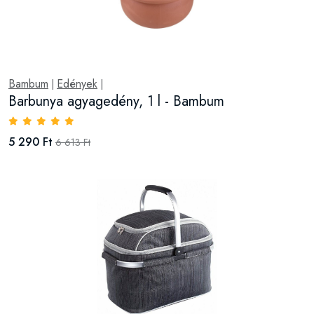
Bambum
Edények
|
|
Barbunya agyagedény, 1 l - Bambum
5 290 Ft
6 613 Ft