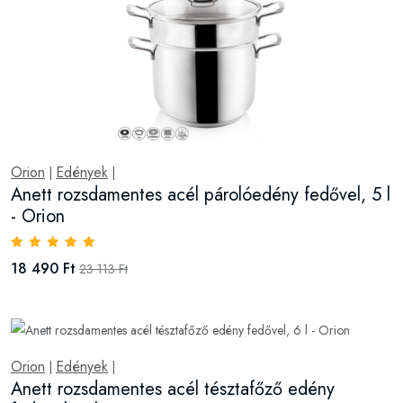
Orion
Edények
|
|
Anett rozsdamentes acél párolóedény fedővel, 5 l
- Orion
18 490 Ft
23 113 Ft
Orion
Edények
|
|
Anett rozsdamentes acél tésztafőző edény