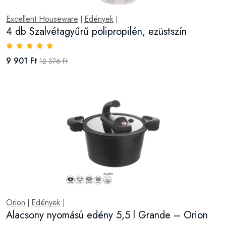
Excellent Houseware
Edények
|
|
4 db Szalvétagyűrű polipropilén, ezüstszín
9 901 Ft
12 376 Ft
Orion
Edények
|
|
Alacsony nyomású edény 5,5 l Grande – Orion