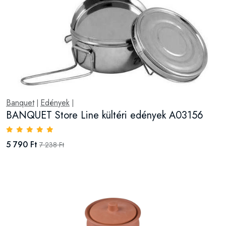
Banquet
Edények
|
|
BANQUET Store Line kültéri edények A03156
5 790 Ft
7 238 Ft