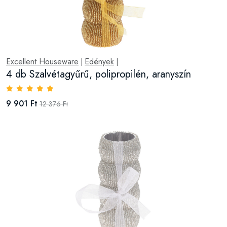
Excellent Houseware
Edények
|
|
4 db Szalvétagyűrű, polipropilén, aranyszín
9 901 Ft
12 376 Ft