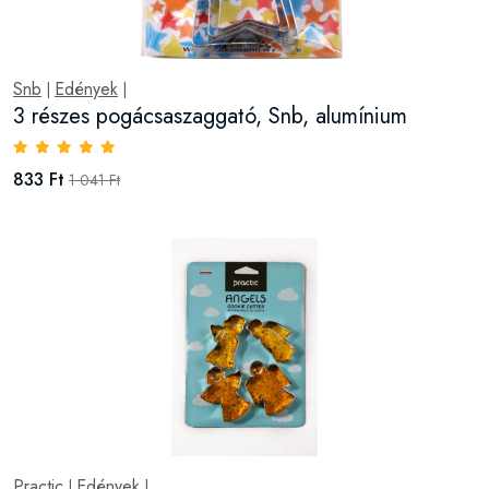
Snb
Edények
|
|
3 részes pogácsaszaggató, Snb, alumínium
833 Ft
1 041 Ft
Practic
Edények
|
|