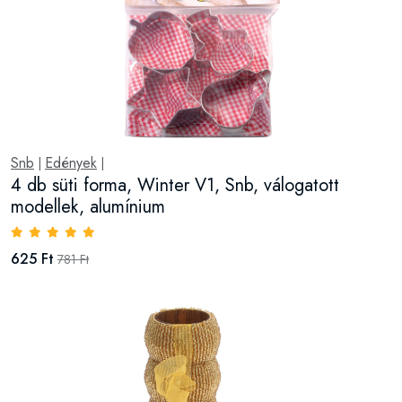
Snb
Edények
|
|
4 db süti forma, Winter V1, Snb, válogatott
modellek, alumínium
625 Ft
781 Ft