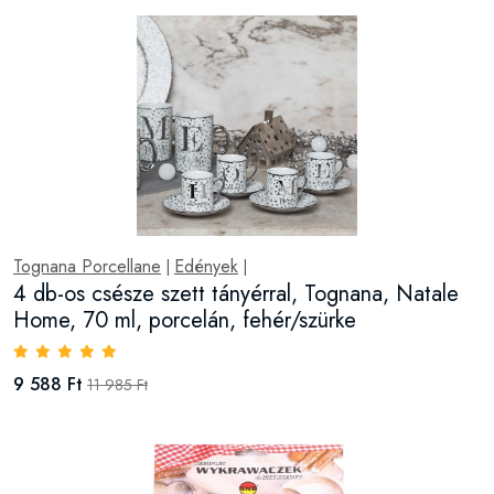
Tognana Porcellane
Edények
|
|
4 db-os csésze szett tányérral, Tognana, Natale
Home, 70 ml, porcelán, fehér/szürke
9 588 Ft
11 985 Ft