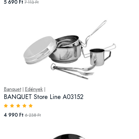
5 690 Ft
7 113 Ft
Banquet
Edények
|
|
BANQUET Store Line A03152
4 990 Ft
6 238 Ft