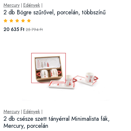
Mercury
Edények
|
|
2 db Bögre szűrővel, porcelán, többszínű
20 635 Ft
25 794 Ft
Mercury
Edények
|
|
2 db csésze szett tányérral Minimalista fák,
Mercury, porcelán