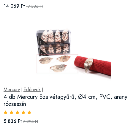
14 069 Ft
17 586 Ft
Mercury
Edények
|
|
4 db Mercury Szalvétagyűrű, Ø4 cm, PVC, arany
rózsaszín
5 836 Ft
7 295 Ft