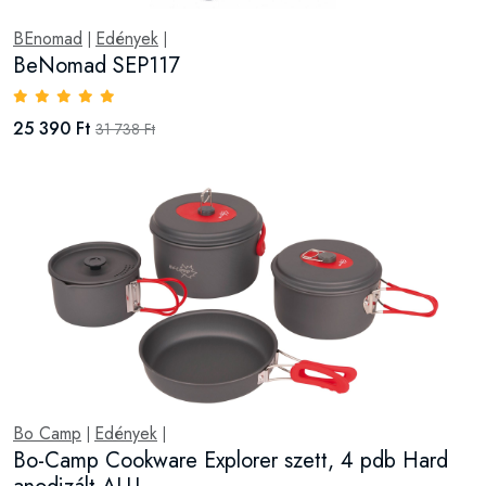
BEnomad
Edények
|
|
BeNomad SEP117
25 390 Ft
31 738 Ft
Bo Camp
Edények
|
|
Bo-Camp Cookware Explorer szett, 4 pdb Hard