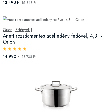
13 490 Ft
16 863 Ft
Orion
Edények
|
|
Anett rozsdamentes acél edény fedővel, 4,3 l -
Orion
14 990 Ft
18 738 Ft