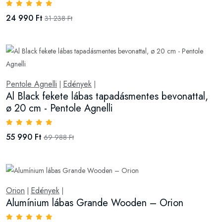
24 990 Ft
31 238 Ft
Pentole Agnelli
Edények
|
|
Al Black fekete lábas tapadásmentes bevonattal,
ø 20 cm - Pentole Agnelli
55 990 Ft
69 988 Ft
Orion
Edények
|
|
Alumínium lábas Grande Wooden – Orion