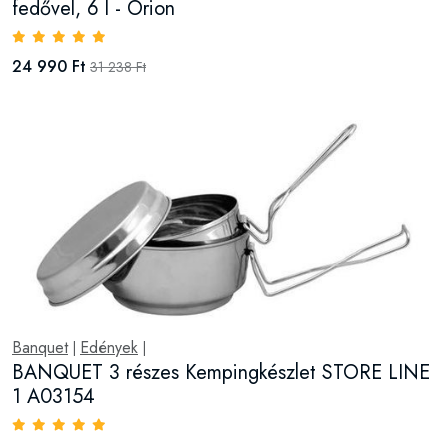
fedővel, 6 l - Orion
24 990 Ft
31 238 Ft
Banquet
Edények
|
|
BANQUET 3 részes Kempingkészlet STORE LINE
1 A03154