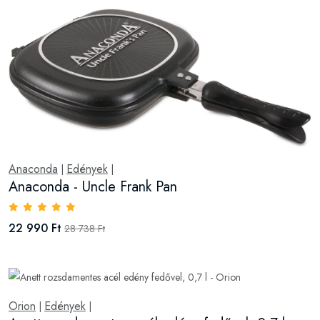
Anaconda
Edények
|
|
Anaconda - Uncle Frank Pan
22 990 Ft
28 738 Ft
Orion
Edények
|
|