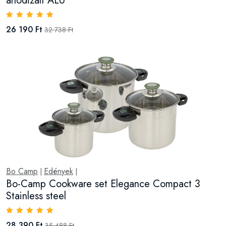
anodizált ALU
26 190 Ft
32 738 Ft
Bo Camp
Edények
|
|
Bo-Camp Cookware set Elegance Compact 3
Stainless steel
28 390 Ft
35 488 Ft