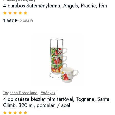
4 darabos Süteményforma, Angels, Practic, fém
1 667 Ft
2 084 Ft
Tognana Porcellane
Edények
|
|
4 db csésze készlet fém tartóval, Tognana, Santa
Climb, 320 ml, porcelán / acél