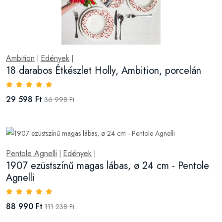
Ambition
Edények
|
|
18 darabos Étkészlet Holly, Ambition, porcelán
29 598 Ft
36 998 Ft
Pentole Agnelli
Edények
|
|
1907 ezüstszínű magas lábas, ø 24 cm - Pentole
Agnelli
88 990 Ft
111 238 Ft