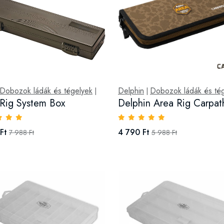
Dobozok ládák és tégelyek
Delphin
Dobozok ládák és té
|
|
Rig System Box
Delphin Area Rig Carpat
Ft
4 790 Ft
7 988 Ft
5 988 Ft