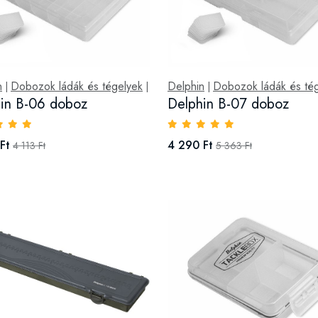
n
Dobozok ládák és tégelyek
Delphin
Dobozok ládák és té
|
|
|
in B-06 doboz
Delphin B-07 doboz
Ft
4 290 Ft
4 113 Ft
5 363 Ft