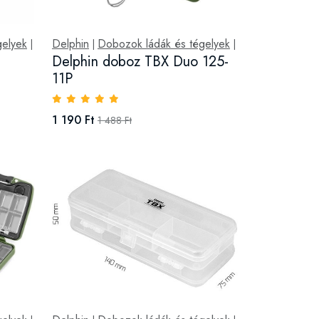
gelyek
Delphin
Dobozok ládák és tégelyek
|
|
|
Delphin doboz TBX Duo 125-
11P
1 190 Ft
1 488 Ft