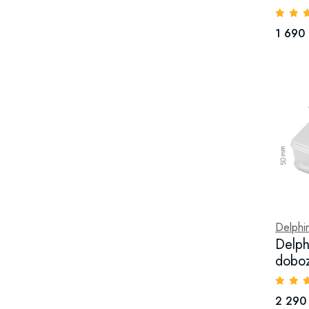
1 690 
Delphi
Delph
dobo
2 290 