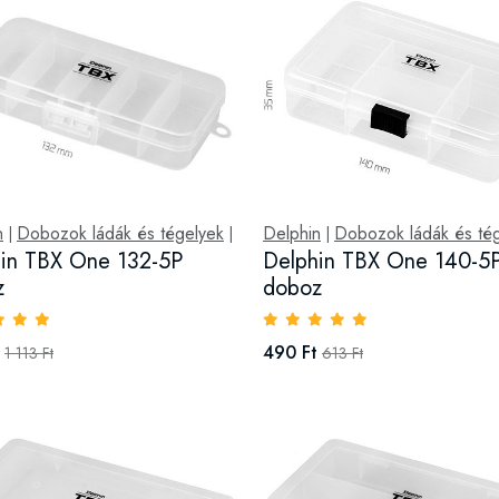
n
Dobozok ládák és tégelyek
Delphin
Dobozok ládák és té
|
|
|
in TBX One 132-5P
Delphin TBX One 140-5P
z
doboz
490 Ft
1 113 Ft
613 Ft