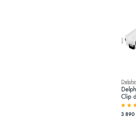
Delphi
Delph
Clip 
3 890 