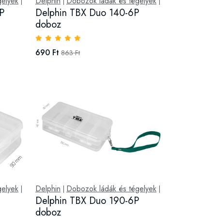
gelyek
Delphin
Dobozok ládák és tégelyek
|
|
|
P
Delphin TBX Duo 140-6P
doboz
690 Ft
863 Ft
gelyek
Delphin
Dobozok ládák és tégelyek
|
|
|
Delphin TBX Duo 190-6P
doboz