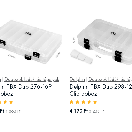
n
Dobozok ládák és tégelyek
Delphin
Dobozok ládák és té
|
|
|
in TBX Duo 276-16P
Delphin TBX Duo 298-1
doboz
Clip doboz
Ft
4 190 Ft
4 863 Ft
5 238 Ft