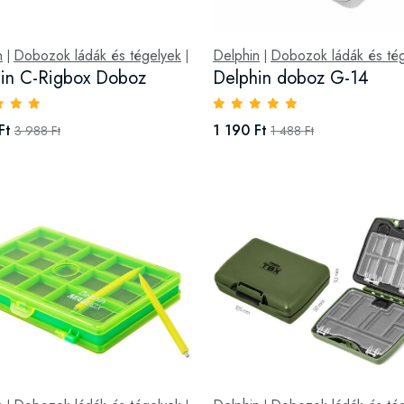
n
Dobozok ládák és tégelyek
Delphin
Dobozok ládák és té
|
|
|
in C-Rigbox Doboz
Delphin doboz G-14
Ft
1 190 Ft
3 988 Ft
1 488 Ft