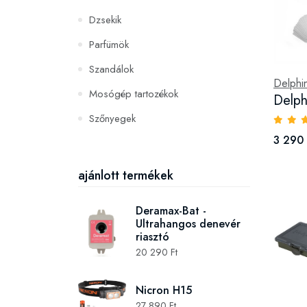
Dzsekik
Parfümök
Szandálok
Delphi
Mosógép tartozékok
Delph
Szőnyegek
3 290 
PC és konzoljátékok
Szerszámok és gépek
ajánlott termékek
Deramax-Bat -
Ultrahangos denevér
riasztó
20 290 Ft
Nicron H15
27 890 Ft