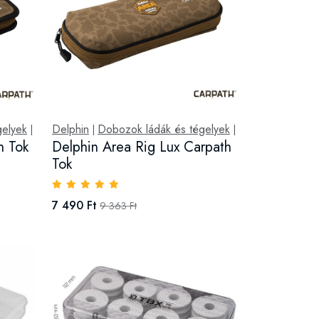
gelyek
Delphin
Dobozok ládák és tégelyek
|
|
|
h Tok
Delphin Area Rig Lux Carpath
Tok
7 490 Ft
9 363 Ft