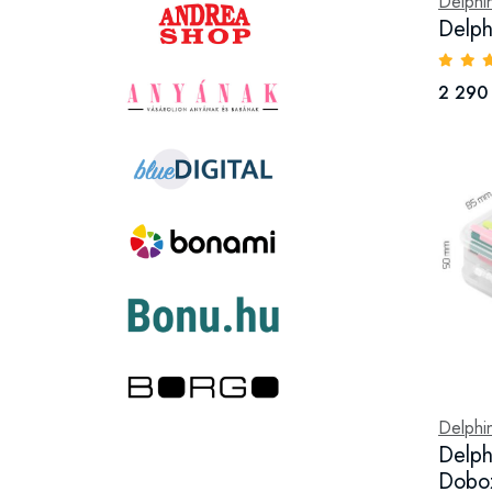
Delphi
Delp
2 290 
Delphi
Delph
Dobo