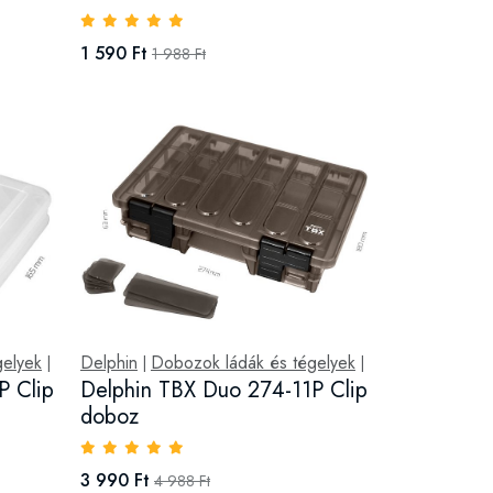
1 590 Ft
1 988 Ft
gelyek
Delphin
Dobozok ládák és tégelyek
|
|
|
P Clip
Delphin TBX Duo 274-11P Clip
doboz
3 990 Ft
4 988 Ft