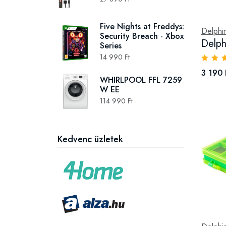
Five Nights at Freddys:
Delphi
Security Breach - Xbox
Delph
Series
14 990 Ft
3 190 
WHIRLPOOL FFL 7259
W EE
114 990 Ft
Kedvenc üzletek