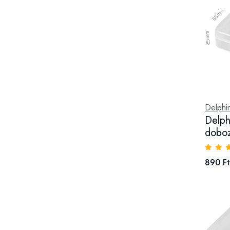
Delphi
Delph
dobo
890 Ft