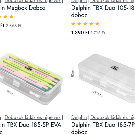
n
Dobozok ládák és tégelyek
Delphin
Dobozok ládák és té
|
|
|
hin Magbox Doboz
Delphin TBX Duo 105-18
doboz
Ft
2 863 Ft
1 390 Ft
1 738 Ft
n
Dobozok ládák és tégelyek
Delphin
Dobozok ládák és té
|
|
|
in TBX Duo 185-5P EVA
Delphin TBX Duo 185-7P
z
doboz