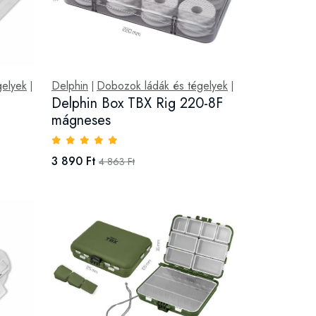
gelyek
Delphin
Dobozok ládák és tégelyek
|
|
|
Delphin Box TBX Rig 220-8F
mágneses
3 890 Ft
4 863 Ft