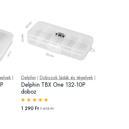
gelyek
Delphin
Dobozok ládák és tégelyek
|
|
|
2P
Delphin TBX One 132-10P
doboz
1 290 Ft
1 613 Ft