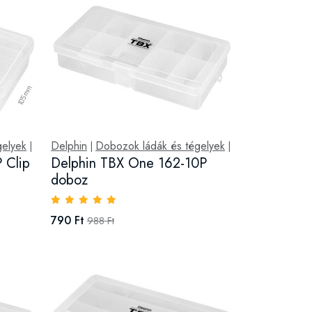
gelyek
Delphin
Dobozok ládák és tégelyek
|
|
|
 Clip
Delphin TBX One 162-10P
doboz
790 Ft
988 Ft