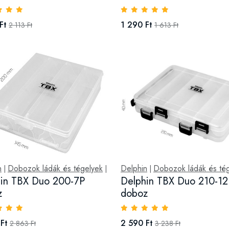
Ft
1 290 Ft
2 113 Ft
1 613 Ft
n
Dobozok ládák és tégelyek
Delphin
Dobozok ládák és té
|
|
|
in TBX Duo 200-7P
Delphin TBX Duo 210-12
z
doboz
Ft
2 590 Ft
2 863 Ft
3 238 Ft