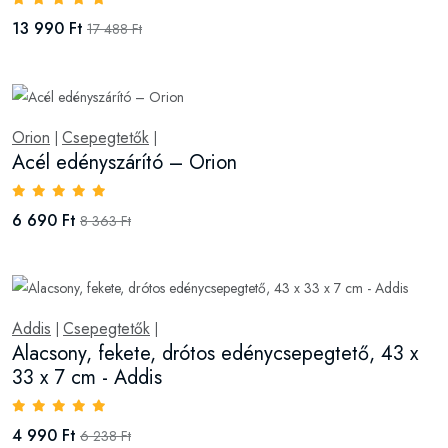
13 990 Ft
17 488 Ft
Orion
Csepegtetők
|
|
Acél edényszárító – Orion
6 690 Ft
8 363 Ft
Addis
Csepegtetők
|
|
Alacsony, fekete, drótos edénycsepegtető, 43 x
33 x 7 cm - Addis
4 990 Ft
6 238 Ft