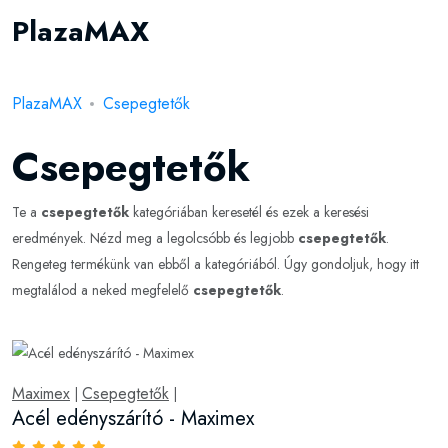
PlazaMAX
PlazaMAX
Csepegtetők
Csepegtetők
Te a
csepegtetők
kategóriában keresetél és ezek a keresési
eredmények. Nézd meg a legolcsóbb és legjobb
csepegtetők
.
Rengeteg termékünk van ebből a kategóriából. Úgy gondoljuk, hogy itt
megtalálod a neked megfelelő
csepegtetők
.
Maximex
Csepegtetők
|
|
Acél edényszárító - Maximex