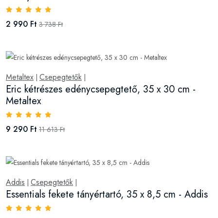
2 990 Ft
3 738 Ft
Metaltex
Csepegtetők
|
|
Eric kétrészes edénycsepegtető, 35 x 30 cm -
Metaltex
9 290 Ft
11 613 Ft
Addis
Csepegtetők
|
|
Essentials fekete tányértartó, 35 x 8,5 cm - Addis