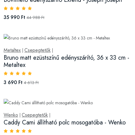
35 990 Ft
44 988 Ft
Metaltex
Csepegtetők
|
|
Bruno matt ezüstszínű edényszárító, 36 x 33 cm -
Metaltex
3 690 Ft
4 613 Ft
Wenko
Csepegtetők
|
|
Caddy Cami állítható polc mosogatóba - Wenko