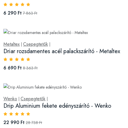
6 290 Ft
7 863 Ft
Metaltex
Csepegtetők
|
|
Driar rozsdamentes acél palackszárító - Metaltex
6 690 Ft
8 363 Ft
Wenko
Csepegtetők
|
|
Drip Aluminium fekete edényszárító - Wenko
22 990 Ft
28 738 Ft