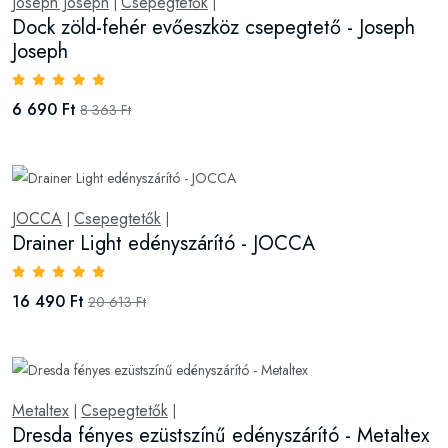
Joseph Joseph
Csepegtetők
|
|
Dock zöld-fehér evőeszköz csepegtető - Joseph
Joseph
6 690 Ft
8 363 Ft
JOCCA
Csepegtetők
|
|
Drainer Light edényszárító - JOCCA
16 490 Ft
20 613 Ft
Metaltex
Csepegtetők
|
|
Dresda fényes ezüstszínű edényszárító - Metaltex