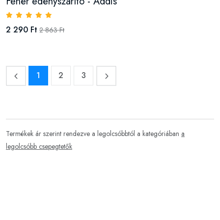
Fehér edényszárító - Addis
2 290 Ft
2 863 Ft
1
2
3
Termékek ár szerint rendezve a legolcsóbbtól a kategóriában
a
legolcsóbb csepegtetők