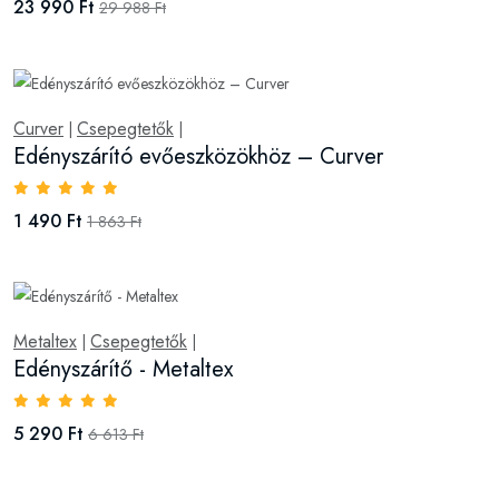
23 990 Ft
29 988 Ft
Curver
Csepegtetők
|
|
Edényszárító evőeszközökhöz – Curver
1 490 Ft
1 863 Ft
Metaltex
Csepegtetők
|
|
Edényszárítő - Metaltex
5 290 Ft
6 613 Ft