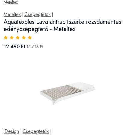
Metaltex
Csepegtetők
|
|
Aquatexplus Lava antracitszürke rozsdamentes
edénycsepegtető - Metaltex
12 490 Ft
15 613 Ft
iDesign
Csepegtetők
|
|