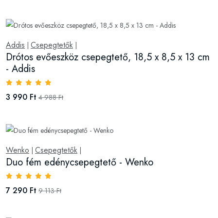
Addis
Csepegtetők
|
|
Drótos evőeszköz csepegtető, 18,5 x 8,5 x 13 cm
- Addis
3 990 Ft
4 988 Ft
Wenko
Csepegtetők
|
|
Duo fém edénycsepegtető - Wenko
7 290 Ft
9 113 Ft