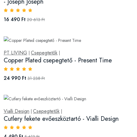
- Joseph Joseph
16 490 Ft
20 613 Ft
PT LIVING
Csepegtetők
|
|
Copper Plated csepegtető - Present Time
24 990 Ft
31 238 Ft
Vialli Design
Csepegtetők
|
|
Cutlery fekete evőeszköztartó - Vialli Design
4 490 Ft
5 613 Ft