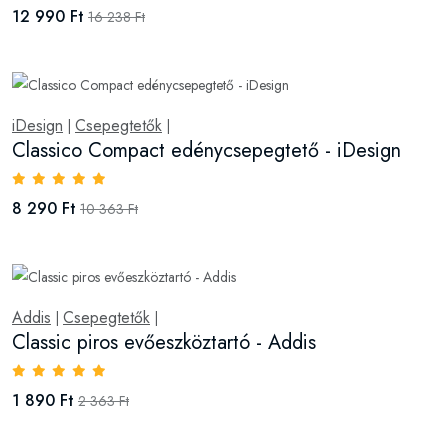
12 990 Ft
16 238 Ft
iDesign
Csepegtetők
|
|
Classico Compact edénycsepegtető - iDesign
8 290 Ft
10 363 Ft
Addis
Csepegtetők
|
|
Classic piros evőeszköztartó - Addis
1 890 Ft
2 363 Ft