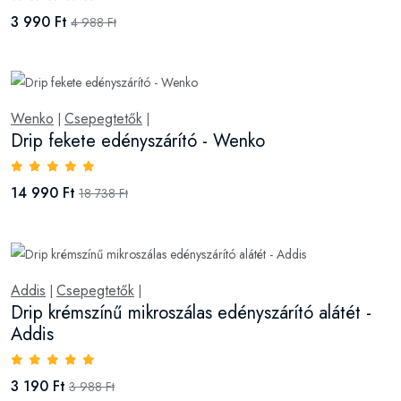
3 990 Ft
4 988 Ft
Wenko
Csepegtetők
|
|
Drip fekete edényszárító - Wenko
14 990 Ft
18 738 Ft
Addis
Csepegtetők
|
|
Drip krémszínű mikroszálas edényszárító alátét -
Addis
3 190 Ft
3 988 Ft