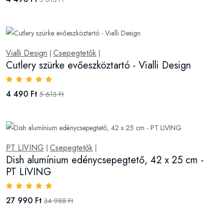
Vialli Design
Csepegtetők
|
|
Cutlery szürke evőeszköztartó - Vialli Design
4 490 Ft
5 613 Ft
PT LIVING
Csepegtetők
|
|
Dish alumínium edénycsepegtető, 42 x 25 cm -
PT LIVING
27 990 Ft
34 988 Ft