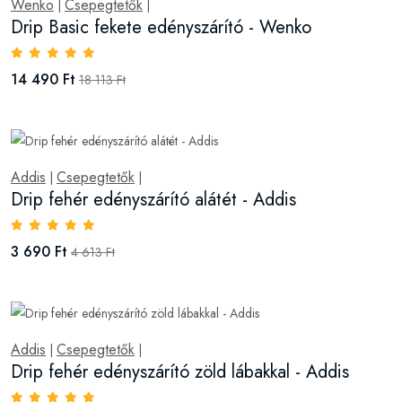
Wenko
Csepegtetők
|
|
Drip Basic fekete edényszárító - Wenko
14 490 Ft
18 113 Ft
Addis
Csepegtetők
|
|
Drip fehér edényszárító alátét - Addis
3 690 Ft
4 613 Ft
Addis
Csepegtetők
|
|
Drip fehér edényszárító zöld lábakkal - Addis