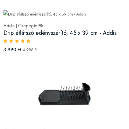
Addis
Csepegtetők
|
|
Drip átlátszó edényszárító, 45 x 39 cm - Addis
3 990 Ft
4 988 Ft