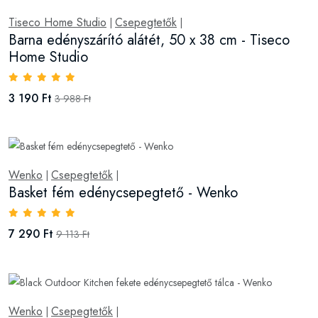
Tiseco Home Studio
Csepegtetők
|
|
Barna edényszárító alátét, 50 x 38 cm - Tiseco
Home Studio
3 190 Ft
3 988 Ft
Wenko
Csepegtetők
|
|
Basket fém edénycsepegtető - Wenko
7 290 Ft
9 113 Ft
Wenko
Csepegtetők
|
|