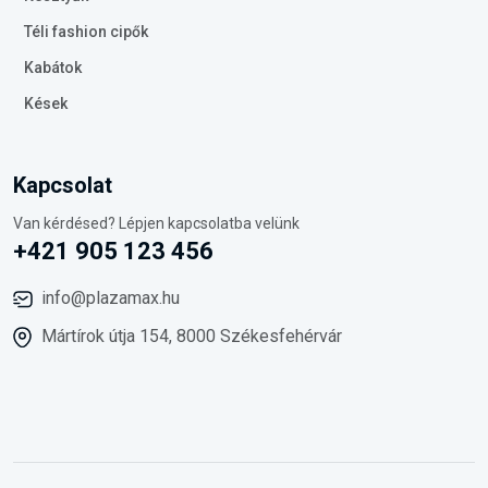
Téli fashion cipők
Kabátok
Kések
Kapcsolat
Van kérdésed? Lépjen kapcsolatba velünk
+421 905 123 456
info@plazamax.hu
Mártírok útja 154, 8000 Székesfehérvár