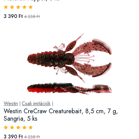
3 390 Ft
4 238 Ft
Westin
Csali imitációk
|
|
Westin CreCraw Creaturebait, 8,5 cm, 7 g,
Sangria, 5 ks
3 390 Ft
4 238 Ft