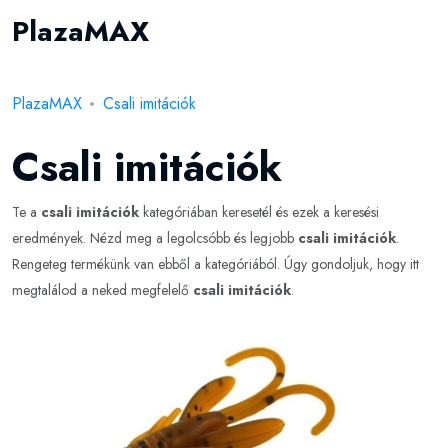
PlazaMAX
PlazaMAX
Csali imitációk
Csali imitációk
Te a
csali imitációk
kategóriában keresetél és ezek a keresési
eredmények. Nézd meg a legolcsóbb és legjobb
csali imitációk
.
Rengeteg termékünk van ebből a kategóriából. Úgy gondoljuk, hogy itt
megtalálod a neked megfelelő
csali imitációk
.