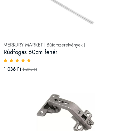
MERKURY MARKET
Bútorszerelvények
|
|
Rúdfogas 60cm fehér
1 036 Ft
1 295 Ft