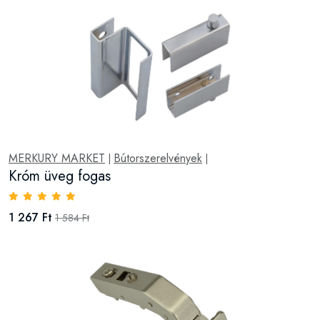
MERKURY MARKET
Bútorszerelvények
|
|
Króm üveg fogas
1 267 Ft
1 584 Ft