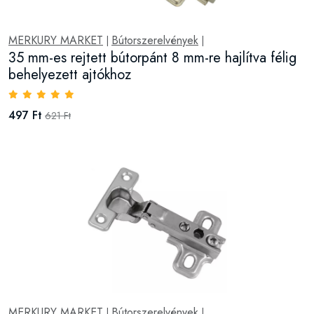
MERKURY MARKET
Bútorszerelvények
|
|
35 mm-es rejtett bútorpánt 8 mm-re hajlítva félig
behelyezett ajtókhoz
497 Ft
621 Ft
MERKURY MARKET
Bútorszerelvények
|
|