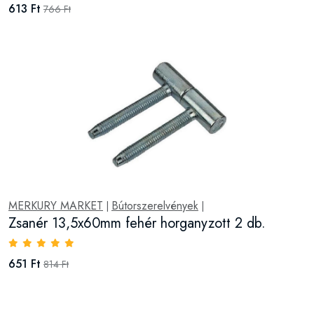
613 Ft
766 Ft
MERKURY MARKET
Bútorszerelvények
|
|
Zsanér 13,5x60mm fehér horganyzott 2 db.
651 Ft
814 Ft