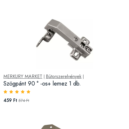
MERKURY MARKET
Bútorszerelvények
|
|
Szögpánt 90 ° -os+ lemez 1 db.
459 Ft
574 Ft