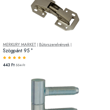
MERKURY MARKET
Bútorszerelvények
|
|
Szögpánt 95 °
443 Ft
554 Ft