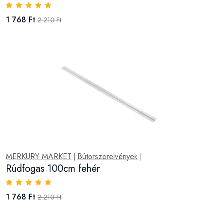
1 768 Ft
2 210 Ft
MERKURY MARKET
Bútorszerelvények
|
|
Rúdfogas 100cm fehér
1 768 Ft
2 210 Ft