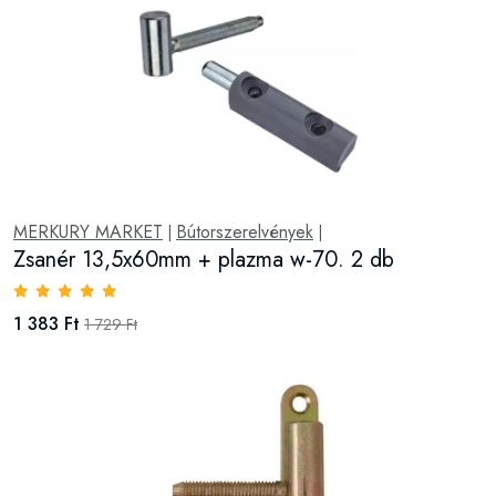
MERKURY MARKET
Bútorszerelvények
|
|
Zsanér 13,5x60mm + plazma w-70. 2 db
1 383 Ft
1 729 Ft