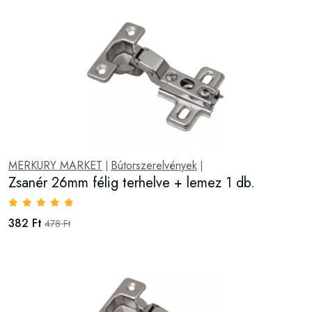
MERKURY MARKET
Bútorszerelvények
|
|
Zsanér 26mm félig terhelve + lemez 1 db.
382 Ft
478 Ft