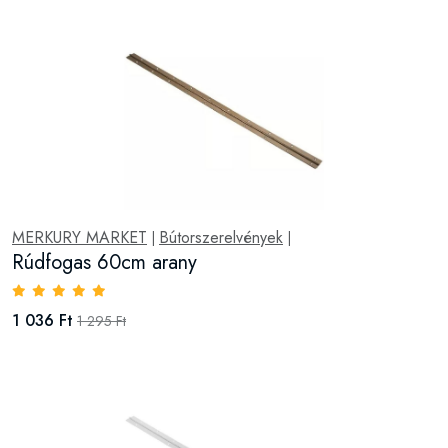
MERKURY MARKET
Bútorszerelvények
|
|
Rúdfogas 60cm arany
1 036 Ft
1 295 Ft