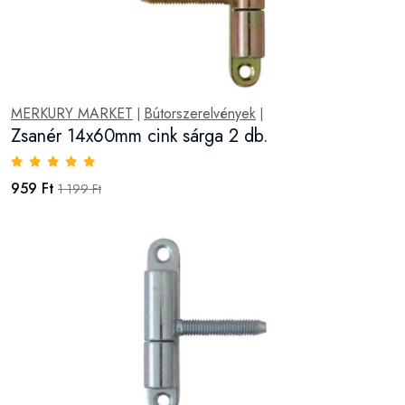
MERKURY MARKET
Bútorszerelvények
|
|
Zsanér 14x60mm cink sárga 2 db.
959 Ft
1 199 Ft