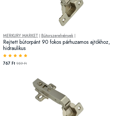
MERKURY MARKET
Bútorszerelvények
|
|
Rejtett bútorpánt 90 fokos párhuzamos ajtókhoz,
hidraulikus
767 Ft
959 Ft