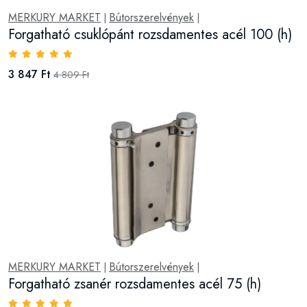
MERKURY MARKET
Bútorszerelvények
|
|
Forgatható csuklópánt rozsdamentes acél 100 (h)
3 847 Ft
4 809 Ft
MERKURY MARKET
Bútorszerelvények
|
|
Forgatható zsanér rozsdamentes acél 75 (h)