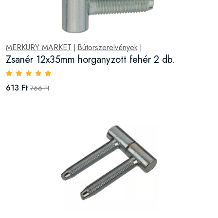
MERKURY MARKET
Bútorszerelvények
|
|
Zsanér 12x35mm horganyzott fehér 2 db.
613 Ft
766 Ft