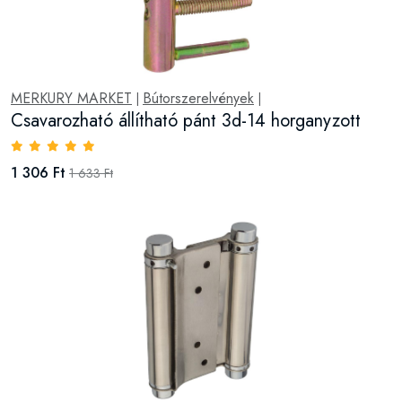
MERKURY MARKET
Bútorszerelvények
|
|
Csavarozható állítható pánt 3d-14 horganyzott
1 306 Ft
1 633 Ft