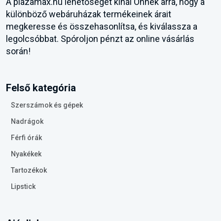
A plazamax.hu lehetőséget kínál Önnek arra, hogy a
különböző webáruházak termékeinek árait
megkeresse és összehasonlítsa, és kiválassza a
legolcsóbbat. Spóroljon pénzt az online vásárlás
során!
Felső kategória
Szerszámok és gépek
Nadrágok
Férfi órák
Nyakékek
Tartozékok
Lipstick