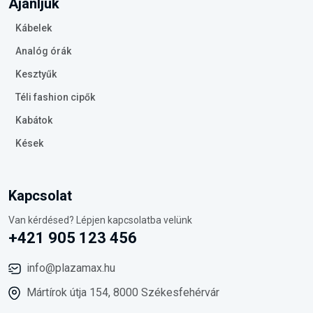
Ajánljuk
Kábelek
Analóg órák
Kesztyűk
Téli fashion cipők
Kabátok
Kések
Kapcsolat
Van kérdésed? Lépjen kapcsolatba velünk
+421 905 123 456
info@plazamax.hu
Mártírok útja 154, 8000 Székesfehérvár