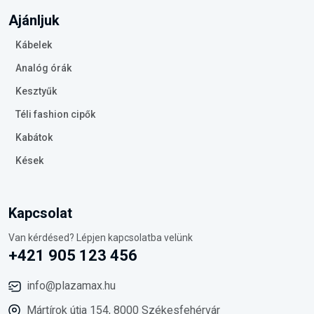
Ajánljuk
Kábelek
Analóg órák
Kesztyűk
Téli fashion cipők
Kabátok
Kések
Kapcsolat
Van kérdésed? Lépjen kapcsolatba velünk
+421 905 123 456
info@plazamax.hu
Mártírok útja 154, 8000 Székesfehérvár