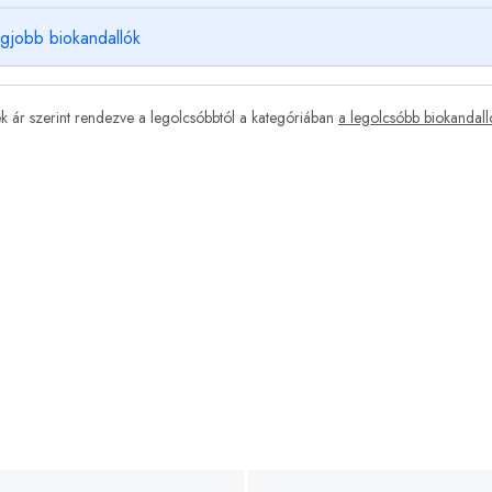
egjobb biokandallók
 ár szerint rendezve a legolcsóbbtól a kategóriában
a legolcsóbb biokandall