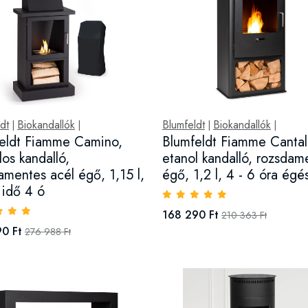
dt
Biokandallók
Blumfeldt
Biokandallók
|
|
|
|
eldt Fiamme Camino,
Blumfeldt Fiamme Cantal
los kandalló,
etanol kandalló, rozsdam
amentes acél égő, 1,15 l,
égő, 1,2 l, 4 - 6 óra égé
 idő 4 ó
168 290 Ft
210 363 Ft
0 Ft
276 988 Ft