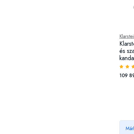
Klarste
Klars
és sz
kanda
109 8
Már