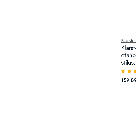
Klarste
Klars
etano
stílu
159 89