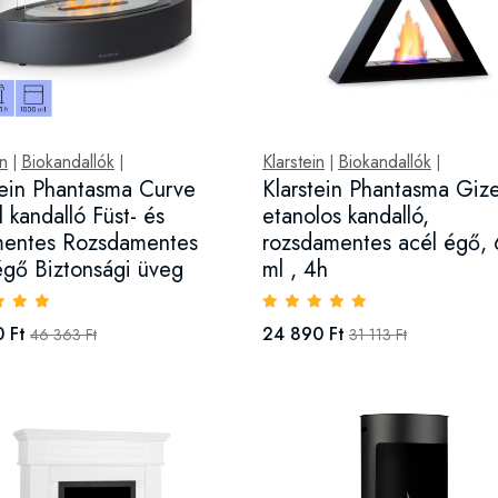
in
Biokandallók
Klarstein
Biokandallók
|
|
|
|
tein Phantasma Curve
Klarstein Phantasma Giz
l kandalló Füst- és
etanolos kandalló,
mentes Rozsdamentes
rozsdamentes acél égő,
égő Biztonsági üveg
ml , 4h
 Ft
24 890 Ft
46 363 Ft
31 113 Ft