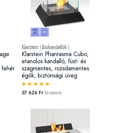
Klarstein
Biokandallók
|
|
tage
Klarstein Phantasma Cubo,
etanolos kandalló, füst- és
 fehér
szagmentes, rozsdamentes
égők, biztonsági üveg
57 626 Ft
72 033 Ft