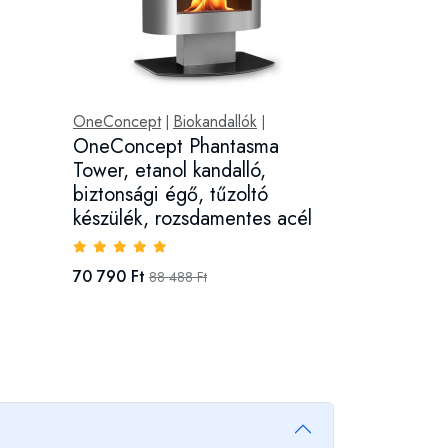
OneConcept
Biokandallók
|
|
OneConcept Phantasma
Tower, etanol kandalló,
biztonsági égő, tűzoltó
készülék, rozsdamentes acél
70 790 Ft
88 488 Ft