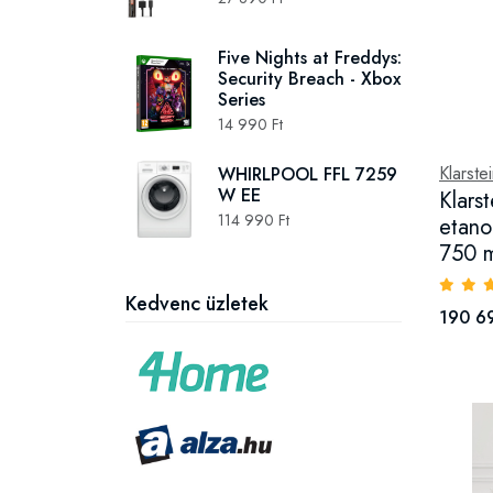
Five Nights at Freddys:
Security Breach - Xbox
Series
14 990 Ft
Klarste
WHIRLPOOL FFL 7259
W EE
Klars
114 990 Ft
etano
750 m
Kedvenc üzletek
190 6