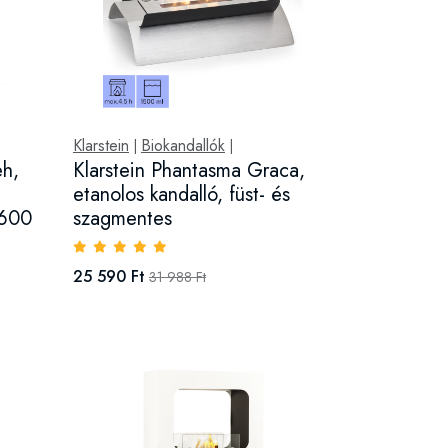
Klarstein
Biokandallók
|
|
eh,
Klarstein Phantasma Graca,
etanolos kandalló, füst- és
 600
szagmentes
25 590 Ft
31 988 Ft