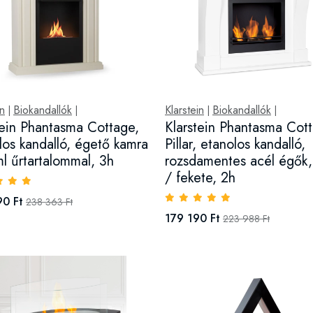
in
Biokandallók
Klarstein
Biokandallók
|
|
|
|
tein Phantasma Cottage,
Klarstein Phantasma Cot
los kandalló, égető kamra
Pillar, etanolos kandalló,
l űrtartalommal, 3h
rozsdamentes acél égők,
/ fekete, 2h
90 Ft
238 363 Ft
179 190 Ft
223 988 Ft