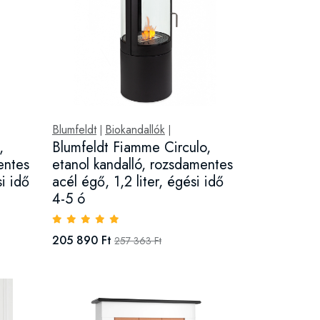
Blumfeldt
Biokandallók
|
|
,
Blumfeldt Fiamme Circulo,
entes
etanol kandalló, rozsdamentes
si idő
acél égő, 1,2 liter, égési idő
4-5 ó
205 890 Ft
257 363 Ft