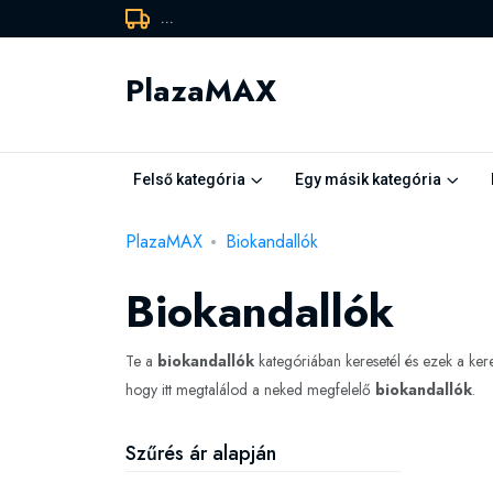
...
PlazaMAX
Felső kategória
Egy másik kategória
PlazaMAX
Biokandallók
Biokandallók
Te a
biokandallók
kategóriában keresetél és ezek a ke
hogy itt megtalálod a neked megfelelő
biokandallók
.
Szűrés ár alapján