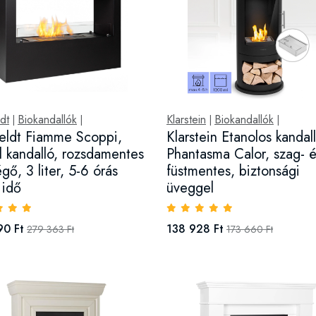
dt
Biokandallók
Klarstein
Biokandallók
|
|
|
|
eldt Fiamme Scoppi,
Klarstein Etanolos kandall
l kandalló, rozsdamentes
Phantasma Calor, szag- 
gő, 3 liter, 5-6 órás
füstmentes, biztonsági
 idő
üveggel
90 Ft
138 928 Ft
279 363 Ft
173 660 Ft