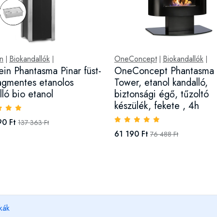
in
Biokandallók
OneConcept
Biokandallók
|
|
|
|
tein Phantasma Pinar füst-
OneConcept Phantasma
agmentes etanolos
Tower, etanol kandalló,
lló bio etanol
biztonsági égő, tűzoltó
készülék, fekete , 4h
90 Ft
137 363 Ft
61 190 Ft
76 488 Ft
kák