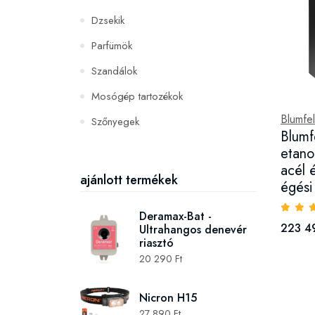
Dzsekik
Parfümök
Szandálok
Mosógép tartozékok
Blumfel
Szőnyegek
Blumf
PC és konzoljátékok
etano
acél é
Szerszámok és gépek
ajánlott termékek
égési
Deramax-Bat -
223 4
Ultrahangos denevér
riasztó
20 290 Ft
Nicron H15
27 890 Ft