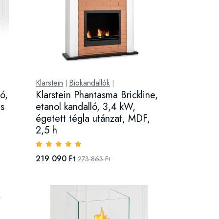
Klarstein
Biokandallók
|
|
ó,
Klarstein Phantasma Brickline,
és
etanol kandalló, 3,4 kW,
égetett tégla utánzat, MDF,
2,5 h
219 090 Ft
273 863 Ft