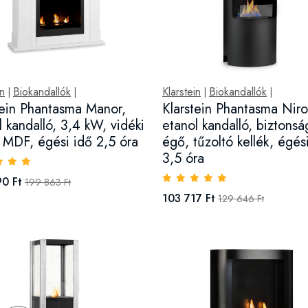
in
Biokandallók
Klarstein
Biokandallók
|
|
|
|
tein Phantasma Manor,
Klarstein Phantasma Niro
l kandalló, 3,4 kW, vidéki
etanol kandalló, biztonsá
s, MDF, égési idő 2,5 óra
égő, tűzoltó kellék, égés
3,5 óra
0 Ft
199 863 Ft
103 717 Ft
129 646 Ft