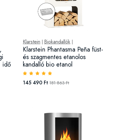
Klarstein
Biokandallók
|
|
,
Klarstein Phantasma Peña füst-
gi
és szagmentes etanolos
i idő
kandalló bio etanol
145 490 Ft
181 863 Ft