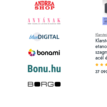
Klarste
Klars
etano
szag
acél 
37 090