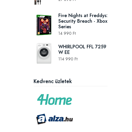
Five Nights at Freddys:
Security Breach - Xbox
Series
14 990 Ft
WHIRLPOOL FFL 7259
W EE
114 990 Ft
Kedvenc üzletek