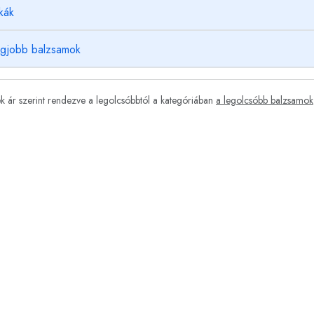
kák
egjobb balzsamok
 ár szerint rendezve a legolcsóbbtól a kategóriában
a legolcsóbb balzsamok