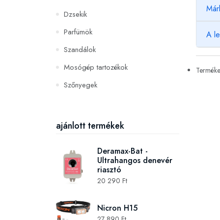
Már
Dzsekik
Parfümök
A l
Szandálok
Mosógép tartozékok
Termékek
Szőnyegek
PC és konzoljátékok
Szerszámok és gépek
ajánlott termékek
Deramax-Bat -
Ultrahangos denevér
riasztó
20 290 Ft
Nicron H15
27 890 Ft