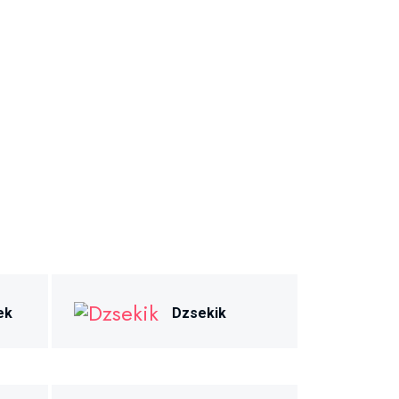
ek
Dzsekik