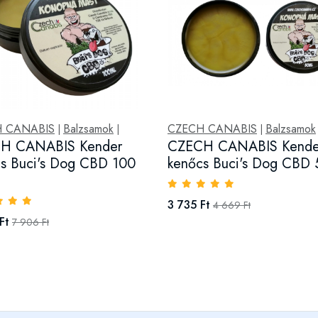
 CANABIS
Balzsamok
CZECH CANABIS
Balzsamok
|
|
|
H CANABIS Kender
CZECH CANABIS Kende
s Buci's Dog CBD 100
kenőcs Buci's Dog CBD 
3 735 Ft
4 669 Ft
Ft
7 906 Ft