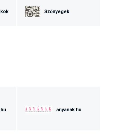
ékok
Szőnyegek
.hu
anyanak.hu