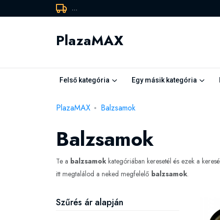
...
PlazaMAX
Felső kategória
Egy másik kategória
PlazaMAX
Balzsamok
Balzsamok
Te a
balzsamok
kategóriában keresetél és ezek a kere
itt megtalálod a neked megfelelő
balzsamok
.
Szűrés ár alapján