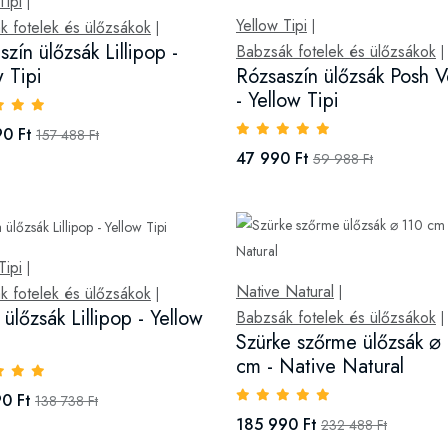
Tipi
|
Yellow Tipi
k fotelek és ülőzsákok
|
|
zín ülőzsák Lillipop -
Babzsák fotelek és ülőzsákok
|
w Tipi
Rózsaszín ülőzsák Posh V
- Yellow Tipi
0 Ft
157 488 Ft
47 990 Ft
59 988 Ft
Tipi
|
Native Natural
k fotelek és ülőzsákok
|
|
ülőzsák Lillipop - Yellow
Babzsák fotelek és ülőzsákok
|
Szürke szőrme ülőzsák ⌀
cm - Native Natural
0 Ft
138 738 Ft
185 990 Ft
232 488 Ft