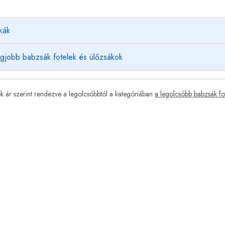
kák
egjobb babzsák fotelek és ülőzsákok
 ár szerint rendezve a legolcsóbbtól a kategóriában
a legolcsóbb babzsák fo