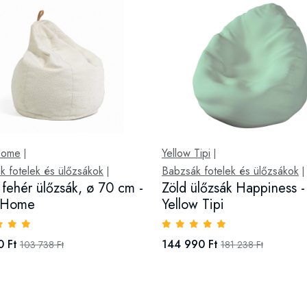
Home
Yellow Tipi
|
|
k fotelek és ülőzsákok
Babzsák fotelek és ülőzsákok
|
|
 fehér ülőzsák, ø 70 cm -
Zöld ülőzsák Happiness -
 Home
Yellow Tipi
0 Ft
144 990 Ft
103 738 Ft
181 238 Ft