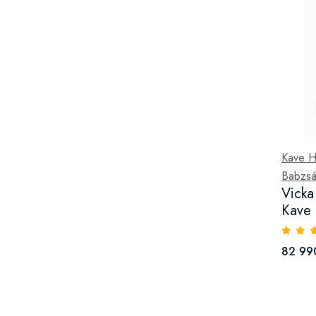
Kave 
Babzsá
Vicka
Kave
82 99