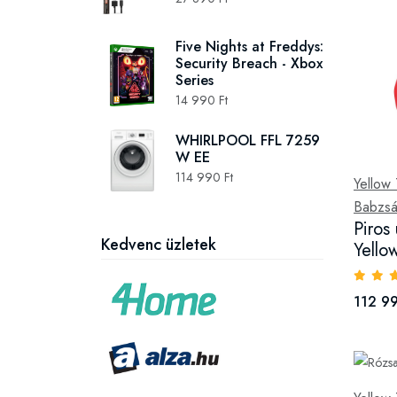
Five Nights at Freddys:
Security Breach - Xbox
Series
14 990 Ft
WHIRLPOOL FFL 7259
W EE
114 990 Ft
Yellow 
Babzsá
Piros
Kedvenc üzletek
Yello
112 99