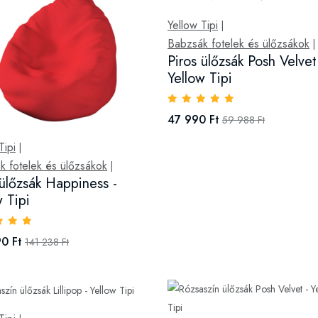
Yellow Tipi
|
Babzsák fotelek és ülőzsákok
|
Piros ülőzsák Posh Velvet
Yellow Tipi
47 990 Ft
59 988 Ft
Tipi
|
k fotelek és ülőzsákok
|
 ülőzsák Happiness -
w Tipi
0 Ft
141 238 Ft