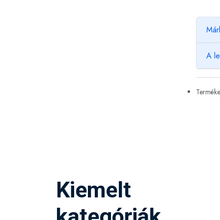
Már
A l
Termékek
Kiemelt
kategóriák