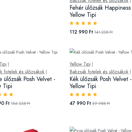
Babzsák fotelek és ülőzsákok
|
Fehér ülőzsák Happiness 
Yellow Tipi
112 990 Ft
141 238 Ft
Tipi
Yellow Tipi
|
|
k fotelek és ülőzsákok
Babzsák fotelek és ülőzsákok
|
|
e ülőzsák Posh Velvet -
Kék ülőzsák Posh Velvet -
w Tipi
Yellow Tipi
90 Ft
47 990 Ft
156 238 Ft
59 988 Ft