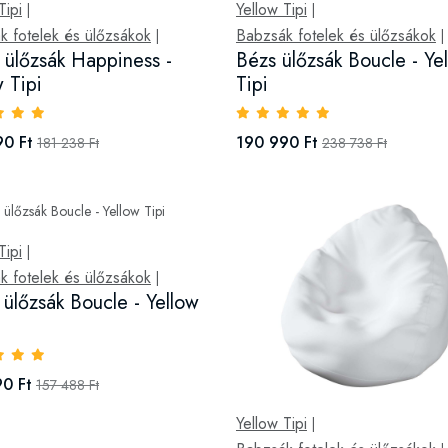
Tipi
Yellow Tipi
|
|
k fotelek és ülőzsákok
Babzsák fotelek és ülőzsákok
|
|
 ülőzsák Happiness -
Bézs ülőzsák Boucle - Ye
w Tipi
Tipi
90 Ft
190 990 Ft
181 238 Ft
238 738 Ft
Tipi
|
k fotelek és ülőzsákok
|
 ülőzsák Boucle - Yellow
0 Ft
157 488 Ft
Yellow Tipi
|