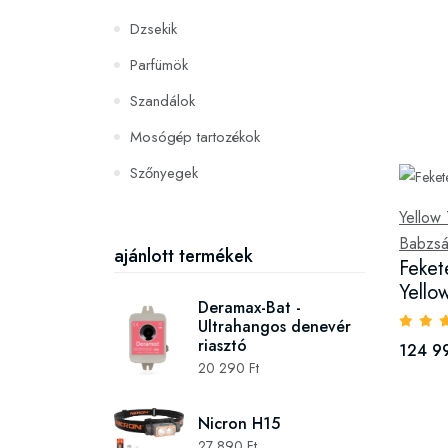
Dzsekik
Parfümök
Szandálok
Mosógép tartozékok
Szőnyegek
PC és konzoljátékok
Yellow 
Babzsá
Szerszámok és gépek
ajánlott termékek
Feket
Yello
Deramax-Bat -
Ultrahangos denevér
riasztó
124 9
20 290 Ft
Nicron H15
27 890 Ft