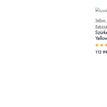
Yellow 
Babzsá
Szürk
Yello
112 99