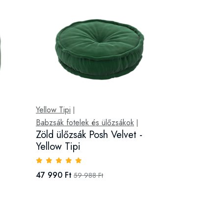
Yellow Tipi
|
Babzsák fotelek és ülőzsákok
|
Zöld ülőzsák Posh Velvet -
Yellow Tipi
47 990 Ft
59 988 Ft