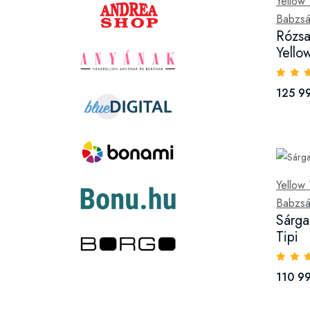
Yellow 
Babzsá
Rózsas
Yello
125 99
Yellow 
Babzsá
Sárga 
Tipi
110 99