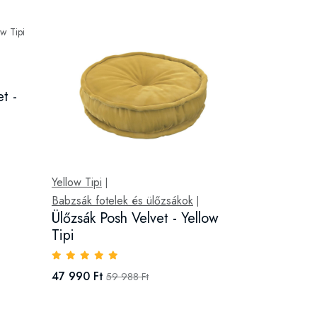
t -
Yellow Tipi
|
Babzsák fotelek és ülőzsákok
|
Ülőzsák Posh Velvet - Yellow
Tipi
47 990 Ft
59 988 Ft