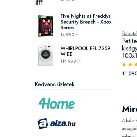
Five Nights at Freddys:
Security Breach - Xbox
Series
Babata
14 990 Ft
Petit
kiság
WHIRLPOOL FFL 7259
W EE
100x
114 990 Ft
11 090
Kedvenc üzletek
Mir
A babata
anyagból
valamint