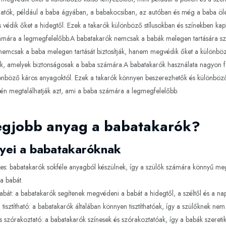
atók, például a baba ágyában, a babakocsiban, az autóban és még a baba öle
és védik őket a hidegtől. Ezek a takarók különböző stílusokban és színekben ka
mára a legmegfelelőbb.A babatakarók nemcsak a babák melegen tartására szol
nemcsak a baba melegen tartását biztosítják, hanem megvédik őket a különböz
k, amelyek biztonságosak a baba számára.A babatakarók használata nagyon f
önböző káros anyagoktól. Ezek a takarók könnyen beszerezhetők és különböző 
n megtalálhatják azt, ami a baba számára a legmegfelelőbb.
egjobb anyag a babatakarók?
yei a babatakaróknak
s: babatakarók sokféle anyagból készülnek, így a szülők számára könnyű me
 a babát.
abát: a babatakarók segítenek megvédeni a babát a hidegtől, a széltől és a nap
tisztítható: a babatakarók általában könnyen tisztíthatóak, így a szülőknek ne
s szórakoztató: a babatakarók színesek és szórakoztatóak, így a babák szeretik