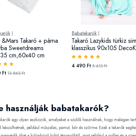
karók
Babatakarók
|
|
e &Mars Takaró + párna
Takaró Lazykids türkiz si
yba Sweetdreams
klasszikus 90x105 DecoK
135 cm,60x40 cm
4 490 Ft
5 613 Ft
 Ft
13 863 Ft
e használják babatakarók?
karók egy olyan eszközök, amelyeket a szülők használnak, hogy melegen tarts
 készülhetnek, például műszálas, pamut, bőr és szőrme. Ezek a takarók segíte
 megvédik őket a különböző külső tényezőktől, mint például a pollen és a s