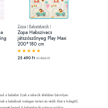
Zopa
Babatakarók
|
|
ma
Zopa Habszivacs
ing
játszószőnyeg Play Maxi
200*180 cm
25 490 Ft
31 863 Ft
uk a babákat. Ezek a takarók általában bármilyen
nek a babáknak melegen tartani és védik őket a hidegtől,
zennyezett levegő.A babatakarók számos módon