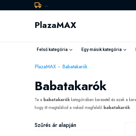
...
PlazaMAX
Felső kategória
Egy másik kategória
PlazaMAX
Babatakarók
Babatakarók
Te a
babatakarók
kategóriában keresetél és ezek a ke
hogy itt megtalálod a neked megfelelő
babatakarók
.
Szűrés ár alapján