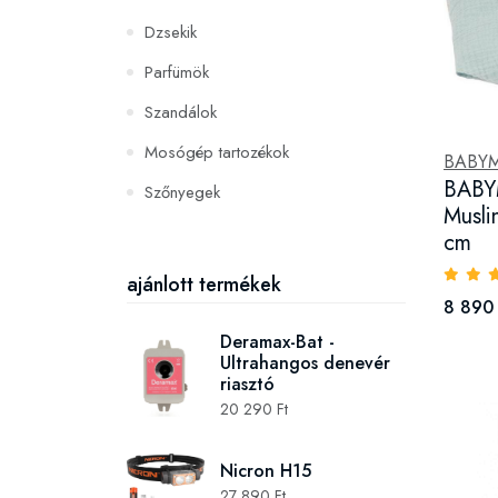
Dzsekik
Parfümök
Szandálok
Mosógép tartozékok
BABY
BABY
Szőnyegek
Muslin
PC és konzoljátékok
cm
Szerszámok és gépek
ajánlott termékek
8 890 
Deramax-Bat -
Ultrahangos denevér
riasztó
20 290 Ft
Nicron H15
27 890 Ft