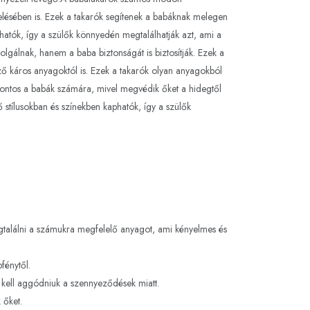
lésében is. Ezek a takarók segítenek a babáknak melegen
phatók, így a szülők könnyedén megtalálhatják azt, ami a
gálnak, hanem a baba biztonságát is biztosítják. Ezek a
ő káros anyagoktól is. Ezek a takarók olyan anyagokból
ontos a babák számára, mivel megvédik őket a hidegtől
stílusokban és színekben kaphatók, így a szülők
gtalálni a számukra megfelelő anyagot, ami kényelmes és
fénytől.
m kell aggódniuk a szennyeződések miatt.
 őket.