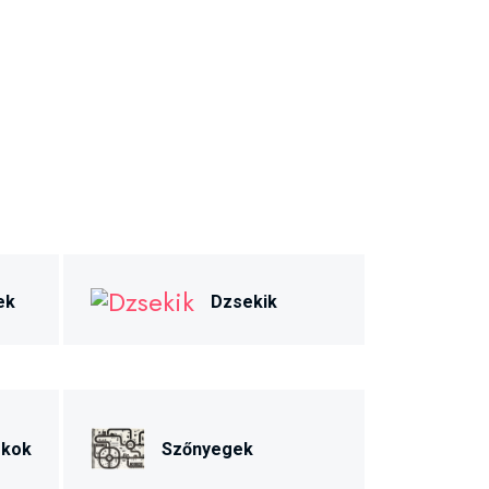
ek
Dzsekik
ékok
Szőnyegek