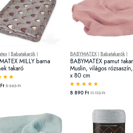
tex
Babatakarók
BABYMATEX
Babatakarók
|
|
|
|
MATEX MILLY barna
BABYMATEX pamut takar
ek takaró
Muslin, világos rózsaszín
x 80 cm
Ft
5 363 Ft
8 890 Ft
11 113 Ft