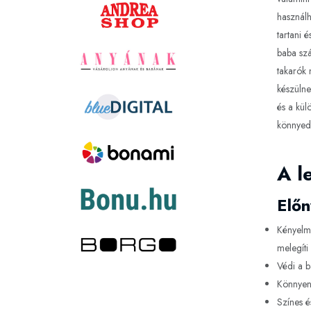
használh
tartani 
baba szá
takarók 
készülne
és a kül
könnyedé
A l
Előn
Kényelme
melegíti
Védi a b
Könnyen 
Színes é