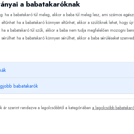
ányai a babatakaróknak
g: ha a babatakaró túl meleg, akkor a baba túl meleg lesz, ami számos egés
eltűnhet: ha a babatakaró könnyen eltűnhet, akkor a szülőknek lehet, hogy újra
: ha a babatakaró túl szűk, akkor a baba nem tudja megfelelően mozogni ben
sérülhet: ha a babatakaró könnyen sérülhet, akkor a baba sérüléseket szenved
kák
egjobb babatakarók
 ár szerint rendezve a legolcsóbbtól a kategóriában
a legolcsóbb babatakar