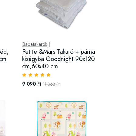
Babatakarók
|
léd,
Petite &Mars Takaró + párna
 cm
kiságyba Goodnight 90x120
cm,60x40 cm
9 090 Ft
11 363 Ft