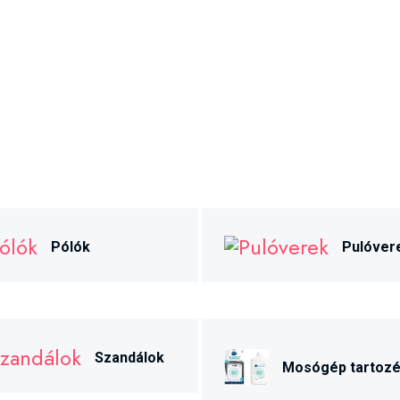
Pólók
Pulóver
Szandálok
Mosógép tartoz