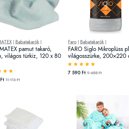
MATEX
Babatakarók
Faro
Babatakarók
|
|
|
|
MATEX pamut takaró,
FARO Siglo Mikroplüss p
, világos türkiz, 120 x 80
világosszürke, 200×220
7 590 Ft
9 488 Ft
Ft
11 113 Ft