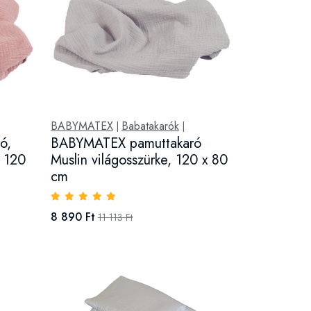
BABYMATEX
Babatakarók
|
|
ó,
BABYMATEX pamuttakaró
, 120
Muslin világosszürke, 120 x 80
cm
8 890 Ft
11 113 Ft