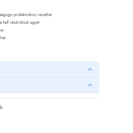
zségügyi problémához vezethet.
 kell vásárolniuk egyet.
ne.
het.
ók