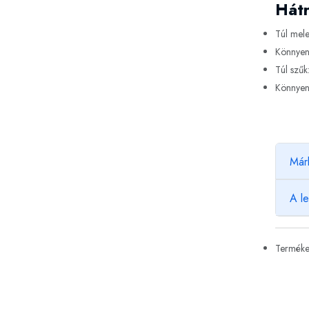
Hátr
Túl mele
Könnyen 
Túl szűk
Könnyen 
Már
A l
Termékek