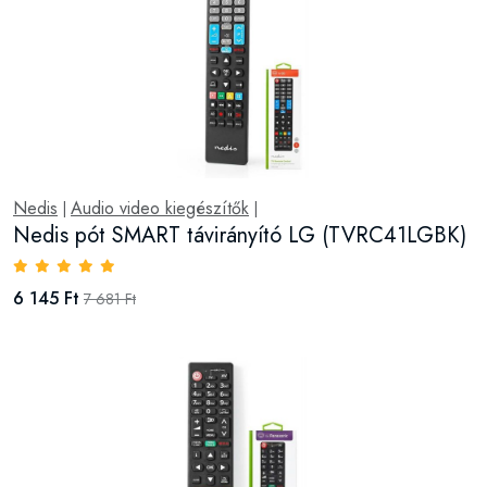
Nedis
Audio video kiegészítők
|
|
Nedis pót SMART távirányító LG (TVRC41LGBK)
6 145 Ft
7 681 Ft