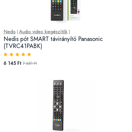
Nedis
Audio video kiegészítők
|
|
Nedis pót SMART távirányító Panasonic
(TVRC41PABK)
6 145 Ft
7 681 Ft