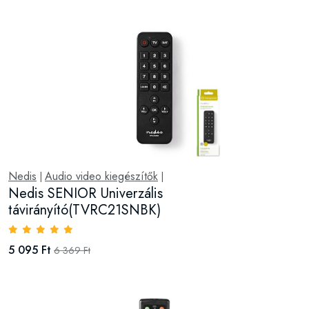
Nedis
Audio video kiegészítők
|
|
Nedis SENIOR Univerzális
távirányító(TVRC21SNBK)
5 095 Ft
6 369 Ft