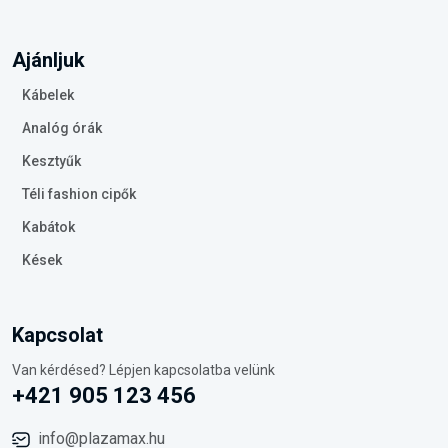
Ajánljuk
Kábelek
Analóg órák
Kesztyűk
Téli fashion cipők
Kabátok
Kések
Kapcsolat
Van kérdésed? Lépjen kapcsolatba velünk
+421 905 123 456
info@plazamax.hu