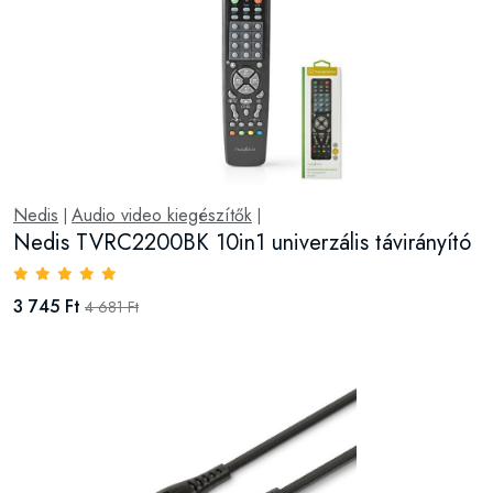
Nedis
Audio video kiegészítők
|
|
Nedis TVRC2200BK 10in1 univerzális távirányító
3 745 Ft
4 681 Ft