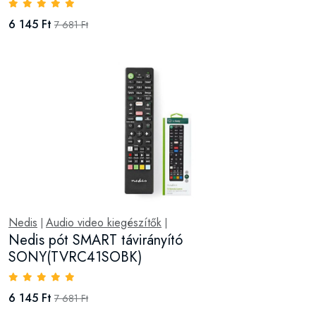
6 145 Ft
7 681 Ft
Nedis
Audio video kiegészítők
|
|
Nedis pót SMART távirányító
SONY(TVRC41SOBK)
6 145 Ft
7 681 Ft