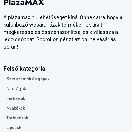
PlazaMAX
A plazamax.hu lehetőséget kínál Önnek arra, hogy a
különböző webáruházak termékeinek árait
megkeresse és összehasonlítsa, és kiválassza a
legolcsóbbat. Spóroljon pénzt az online vásárlás
során!
Felső kategória
Szerszámok és gépek
Nadrágok
Férfi órák
Nyakékek
Tartozékok
Lipstick