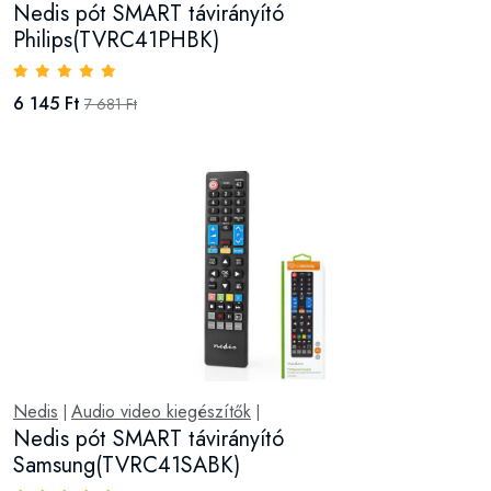
Nedis pót SMART távirányító
Philips(TVRC41PHBK)
6 145 Ft
7 681 Ft
Nedis
Audio video kiegészítők
|
|
Nedis pót SMART távirányító
Samsung(TVRC41SABK)