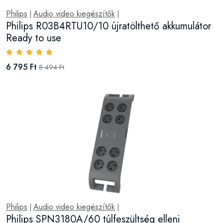
Philips
Audio video kiegészítők
|
|
Philips R03B4RTU10/10 újratölthető akkumulátor
Ready to use
6 795 Ft
8 494 Ft
Philips
Audio video kiegészítők
|
|
Philips SPN3180A/60 túlfeszültség elleni