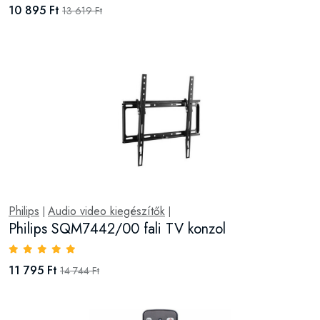
10 895 Ft
13 619 Ft
Philips
Audio video kiegészítők
|
|
Philips SQM7442/00 fali TV konzol
11 795 Ft
14 744 Ft