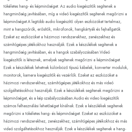
tökéletes hang- és képminőséget. Az audio kiegészítők segítenek a
hangminőség javításában, míg a videó kiegészítők segítenek megőrizni a
képminőséget.A legtöbb audio kiegészítő olyan eszközöket tartalmaz,
mint a hangszórók, erősítők, mikrofonok, hangkártyák és fejhallgatók.
Ezeket az eszközöket a házimozi rendszerekhez, zenészekhez és
számítógépes játékokhoz használják. Ezek a készülékek segítenek a
hangminőség javításában, és a hangok szabályozásában.Videó
kiegészítők is léteznek, amelyek segítenek megőrizni a képminőséget.
Ezek a készülékek lehetnek különböző típusú kábelek, konverter modulok,
monitorok, kamera kiegészítők és vezérlők. Ezeket az eszközöket a
házimozi rendszerekhez, számítógépes játékokhoz és más videó
szolgáltatásokhoz használják. Ezek a készülékek segítenek megőrizni a
képminőséget, és a kép szabályozásában.Audio és video kiegészítők
számos felhasználási lehetőséget kínálnak. Ezek a készülékek segítenek
megőrizni a tökéletes hang- és képminőséget. Ezeket az eszközöket a
házimozi rendszerekhez, zenészekhez, számítógépes játékokhoz és más
videó szolgáltatásokhoz használják. Ezek a készülékek segítenek a hang-