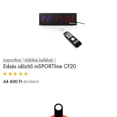
Insportline
Atlétikai kellékek
|
|
Edzés időzítő inSPORTline CF20
44 600 Ft
55 750 Ft