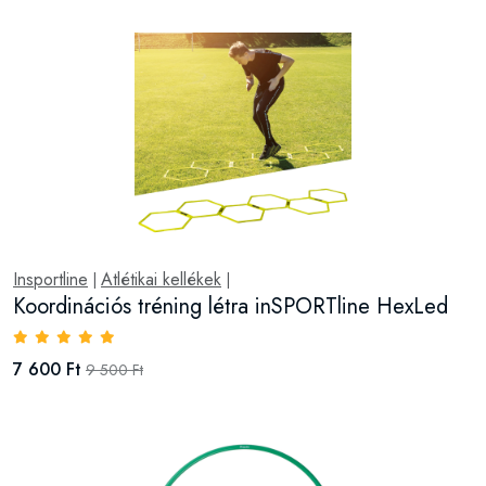
Insportline
Atlétikai kellékek
|
|
Koordinációs tréning létra inSPORTline HexLed
7 600 Ft
9 500 Ft