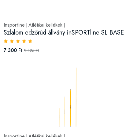
Insportline
Atlétikai kellékek
|
|
Szlalom edzőrúd állvány inSPORTline SL BASE
7 300 Ft
9 125 Ft
Insportline
Atlétikai kellékek
|
|