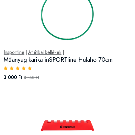
Insportline
Atlétikai kellékek
|
|
Műanyag karika inSPORTline Hulaho 70cm
3 000 Ft
3 750 Ft