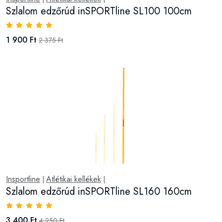
Szlalom edzőrúd inSPORTline SL100 100cm
1 900 Ft
2 375 Ft
Insportline
Atlétikai kellékek
|
|
Szlalom edzőrúd inSPORTline SL160 160cm
3 400 Ft
4 250 Ft