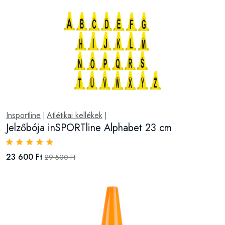
Insportline
Atlétikai kellékek
|
|
Jelzőbója inSPORTline Alphabet 23 cm
23 600 Ft
29 500 Ft