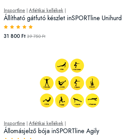
Insportline
Atlétikai kellékek
|
|
Állítható gátfutó készlet inSPORTline Unihurd
31 800 Ft
39 750 Ft
Insportline
Atlétikai kellékek
|
|
Állomásjelző bója inSPORTline Agily