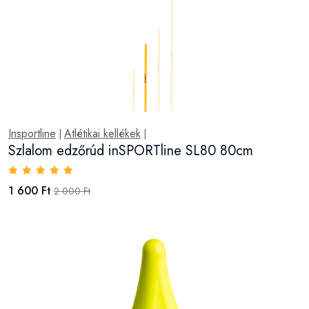
Insportline
Atlétikai kellékek
|
|
Szlalom edzőrúd inSPORTline SL80 80cm
1 600 Ft
2 000 Ft