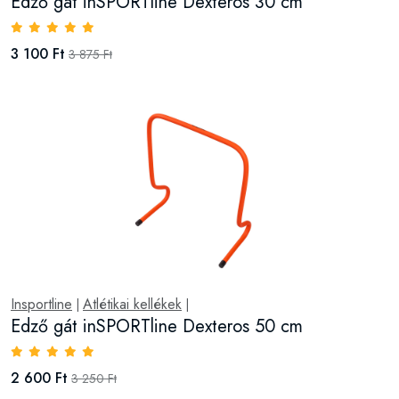
Edző gát inSPORTline Dexteros 30 cm
3 100 Ft
3 875 Ft
Insportline
Atlétikai kellékek
|
|
Edző gát inSPORTline Dexteros 50 cm
2 600 Ft
3 250 Ft