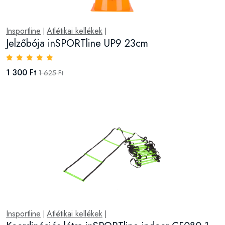
Insportline
Atlétikai kellékek
|
|
Jelzőbója inSPORTline UP9 23cm
1 300 Ft
1 625 Ft
Insportline
Atlétikai kellékek
|
|