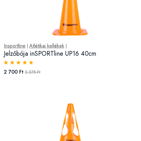
Insportline
Atlétikai kellékek
|
|
Jelzőbója inSPORTline UP16 40cm
2 700 Ft
3 375 Ft