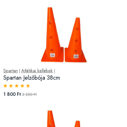
Spartan
Atlétikai kellékek
|
|
Spartan Jelzőbója 38cm
1 800 Ft
2 250 Ft