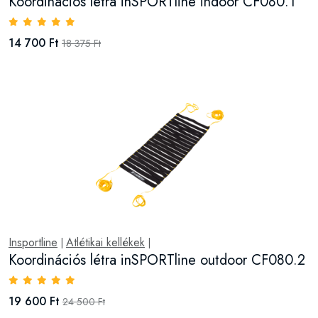
Koordinációs létra inSPORTline indoor CF080.1
14 700 Ft
18 375 Ft
Insportline
Atlétikai kellékek
|
|
Koordinációs létra inSPORTline outdoor CF080.2
19 600 Ft
24 500 Ft