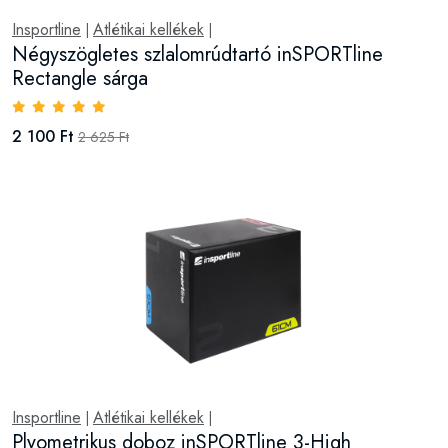
Insportline
Atlétikai kellékek
|
|
Négyszögletes szlalomrúdtartó inSPORTline
Rectangle sárga
2 100 Ft
2 625 Ft
Insportline
Atlétikai kellékek
|
|
Plyometrikus doboz inSPORTline 3-High