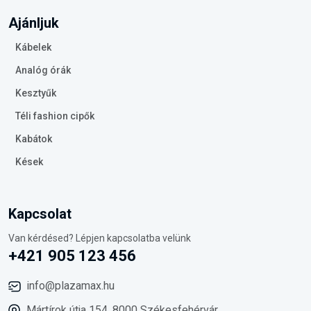
Ajánljuk
Kábelek
Analóg órák
Kesztyűk
Téli fashion cipők
Kabátok
Kések
Kapcsolat
Van kérdésed? Lépjen kapcsolatba velünk
+421 905 123 456
info@plazamax.hu
Mártírok útja 154, 8000 Székesfehérvár