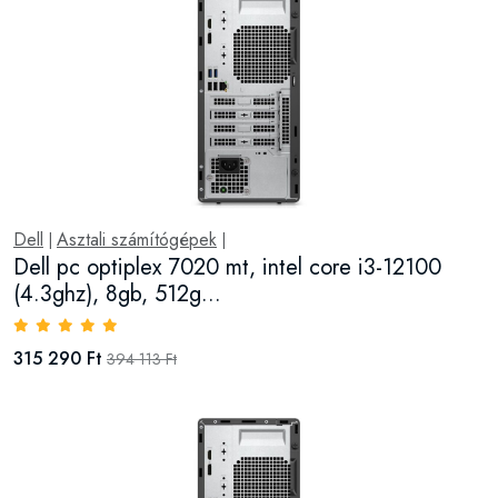
Dell
Asztali számítógépek
|
|
Dell pc optiplex 7020 mt, intel core i3-12100
(4.3ghz), 8gb, 512g...
315 290 Ft
394 113 Ft