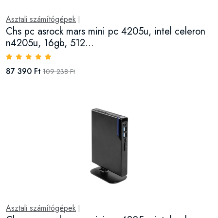
Asztali számítógépek
|
Chs pc asrock mars mini pc 4205u, intel celeron
n4205u, 16gb, 512...
87 390 Ft
109 238 Ft
Asztali számítógépek
|