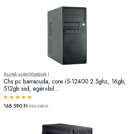
Asztali számítógépek
|
Chs pc barracuda, core i5-12400 2.5ghz, 16gb,
512gb ssd, egér+bil...
168 590 Ft
210 738 Ft