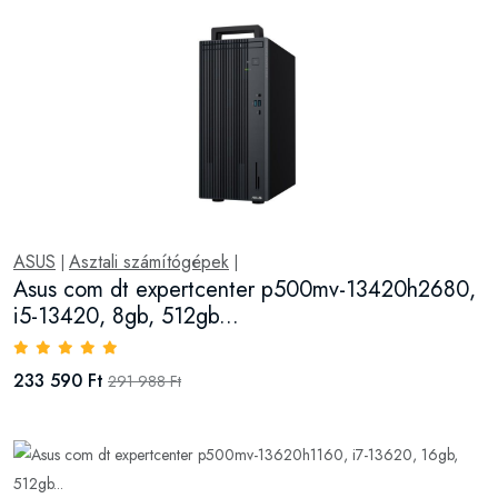
ASUS
Asztali számítógépek
|
|
Asus com dt expertcenter p500mv-13420h2680,
i5-13420, 8gb, 512gb...
233 590 Ft
291 988 Ft