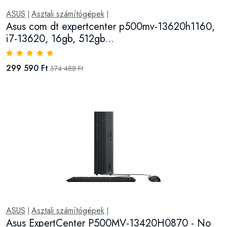
ASUS
Asztali számítógépek
|
|
Asus com dt expertcenter p500mv-13620h1160,
i7-13620, 16gb, 512gb...
299 590 Ft
374 488 Ft
ASUS
Asztali számítógépek
|
|
Asus ExpertCenter P500MV-13420H0870 - No