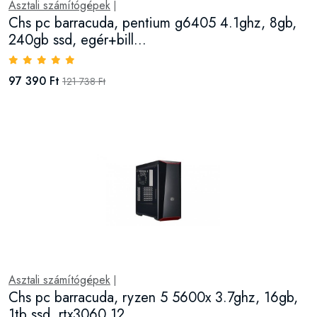
Asztali számítógépek
|
Chs pc barracuda, pentium g6405 4.1ghz, 8gb,
240gb ssd, egér+bill...
97 390 Ft
121 738 Ft
Asztali számítógépek
|
Chs pc barracuda, ryzen 5 5600x 3.7ghz, 16gb,
1tb ssd, rtx3060 12...