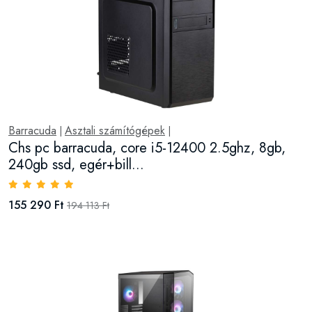
Barracuda
Asztali számítógépek
|
|
Chs pc barracuda, core i5-12400 2.5ghz, 8gb,
240gb ssd, egér+bill...
155 290 Ft
194 113 Ft