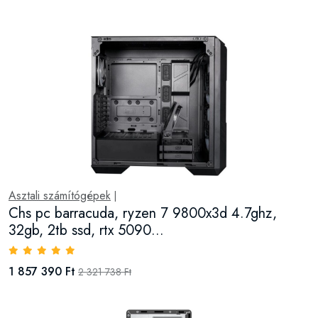
Asztali számítógépek
|
Chs pc barracuda, ryzen 7 9800x3d 4.7ghz,
32gb, 2tb ssd, rtx 5090...
1 857 390 Ft
2 321 738 Ft