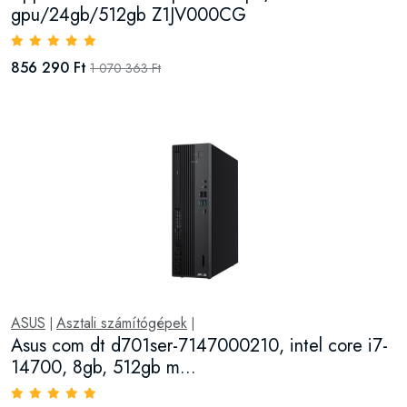
gpu/24gb/512gb Z1JV000CG
856 290 Ft
1 070 363 Ft
ASUS
Asztali számítógépek
|
|
Asus com dt d701ser-7147000210, intel core i7-
14700, 8gb, 512gb m...