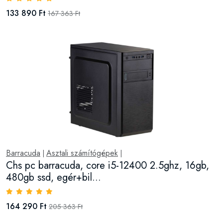
133 890 Ft
167 363 Ft
Barracuda
Asztali számítógépek
|
|
Chs pc barracuda, core i5-12400 2.5ghz, 16gb,
480gb ssd, egér+bil...
164 290 Ft
205 363 Ft