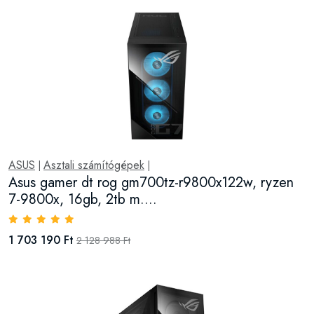
ASUS
Asztali számítógépek
|
|
Asus gamer dt rog gm700tz-r9800x122w, ryzen
7-9800x, 16gb, 2tb m....
1 703 190 Ft
2 128 988 Ft