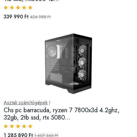
339 990 Ft
424 988 Ft
Asztali számítógépek
|
Chs pc barracuda, ryzen 7 7800x3d 4.2ghz,
32gb, 2tb ssd, rtx 5080...
1 285 890 Ft
1 607 363 Ft