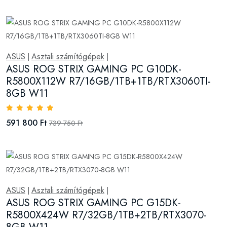
ASUS
Asztali számítógépek
|
|
ASUS ROG STRIX GAMING PC G10DK-
R5800X112W R7/16GB/1TB+1TB/RTX3060TI-
8GB W11
591 800 Ft
739 750 Ft
ASUS
Asztali számítógépek
|
|
ASUS ROG STRIX GAMING PC G15DK-
R5800X424W R7/32GB/1TB+2TB/RTX3070-