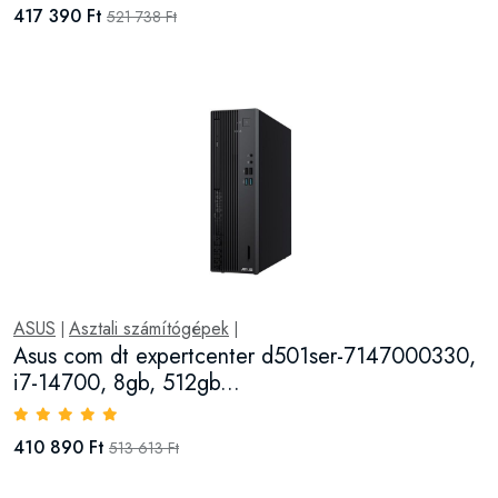
417 390 Ft
521 738 Ft
ASUS
Asztali számítógépek
|
|
Asus com dt expertcenter d501ser-7147000330,
i7-14700, 8gb, 512gb...
410 890 Ft
513 613 Ft