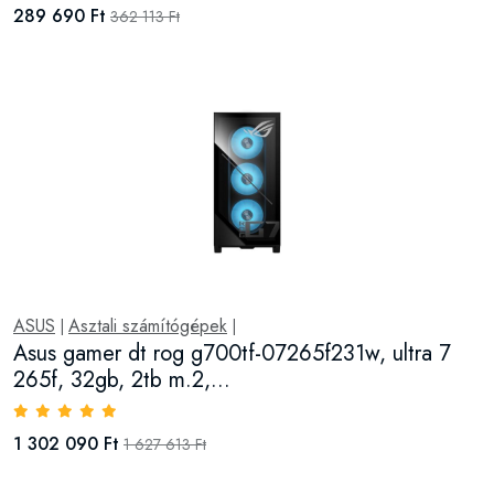
289 690 Ft
362 113 Ft
ASUS
Asztali számítógépek
|
|
Asus gamer dt rog g700tf-07265f231w, ultra 7
265f, 32gb, 2tb m.2,...
1 302 090 Ft
1 627 613 Ft