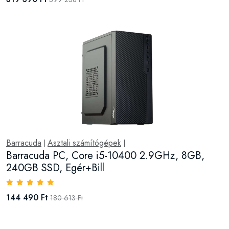
Barracuda
Asztali számítógépek
|
|
Barracuda PC, Core i5-10400 2.9GHz, 8GB,
240GB SSD, Egér+Bill
144 490 Ft
180 613 Ft