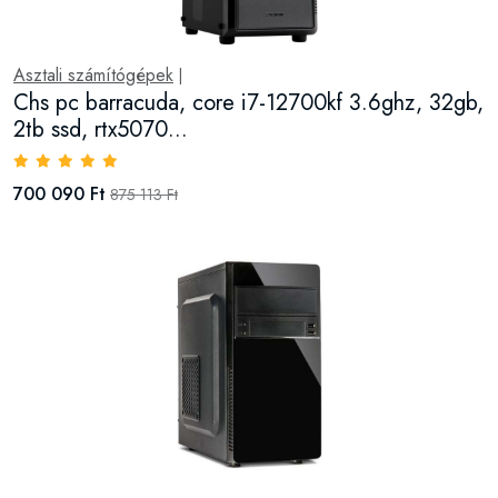
Asztali számítógépek
|
Chs pc barracuda, core i7-12700kf 3.6ghz, 32gb,
2tb ssd, rtx5070...
700 090 Ft
875 113 Ft