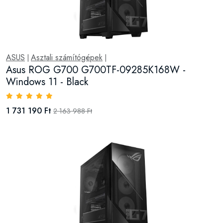
ASUS
Asztali számítógépek
|
|
Asus ROG G700 G700TF-09285K168W -
Windows 11 - Black
1 731 190 Ft
2 163 988 Ft