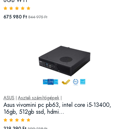
8GB W11
675 980 Ft
844 975 Ft
ASUS
Asztali számítógépek
|
|
Asus vivomini pc pb63, intel core i5-13400,
16gb, 512gb ssd, hdmi...
319 390 Ft
399 238 Ft