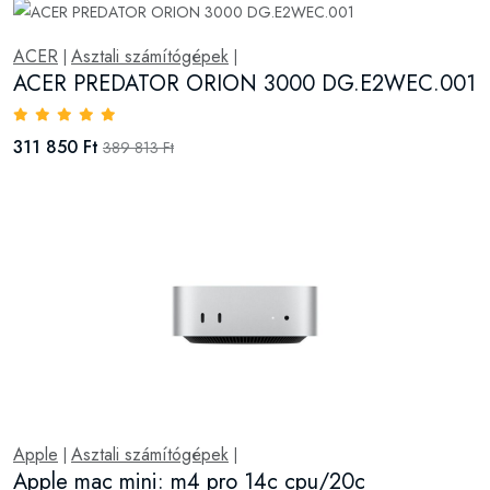
ACER
Asztali számítógépek
|
|
ACER PREDATOR ORION 3000 DG.E2WEC.001
311 850 Ft
389 813 Ft
Apple
Asztali számítógépek
|
|
Apple mac mini: m4 pro 14c cpu/20c