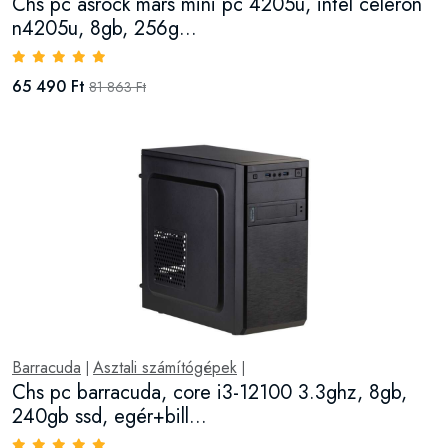
Chs pc asrock mars mini pc 4205u, intel celeron
n4205u, 8gb, 256g...
65 490 Ft
81 863 Ft
Barracuda
Asztali számítógépek
|
|
Chs pc barracuda, core i3-12100 3.3ghz, 8gb,
240gb ssd, egér+bill...