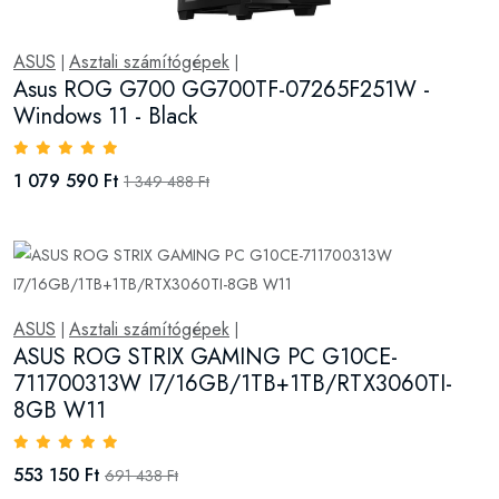
ASUS
Asztali számítógépek
|
|
Asus ROG G700 GG700TF-07265F251W -
Windows 11 - Black
1 079 590 Ft
1 349 488 Ft
ASUS
Asztali számítógépek
|
|
ASUS ROG STRIX GAMING PC G10CE-
711700313W I7/16GB/1TB+1TB/RTX3060TI-
8GB W11
553 150 Ft
691 438 Ft