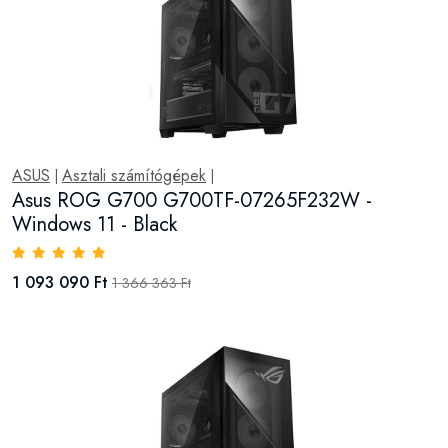
ASUS
Asztali számítógépek
|
|
Asus ROG G700 G700TF-07265F232W -
Windows 11 - Black
1 093 090 Ft
1 366 363 Ft