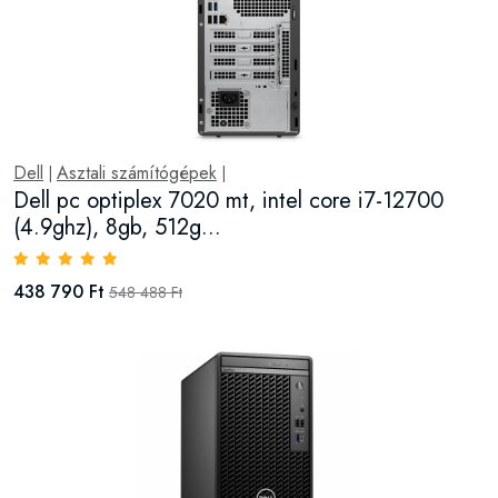
Dell
Asztali számítógépek
|
|
Dell pc optiplex 7020 mt, intel core i7-12700
(4.9ghz), 8gb, 512g...
438 790 Ft
548 488 Ft