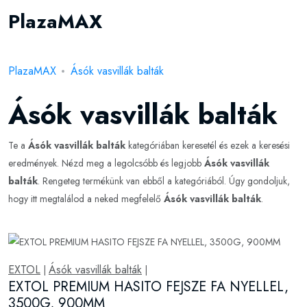
PlazaMAX
PlazaMAX
Ásók vasvillák balták
Ásók vasvillák balták
Te a
Ásók vasvillák balták
kategóriában keresetél és ezek a keresési
eredmények. Nézd meg a legolcsóbb és legjobb
Ásók vasvillák
balták
. Rengeteg termékünk van ebből a kategóriából. Úgy gondoljuk,
hogy itt megtalálod a neked megfelelő
Ásók vasvillák balták
.
EXTOL
Ásók vasvillák balták
|
|
EXTOL PREMIUM HASITO FEJSZE FA NYELLEL,
3500G, 900MM