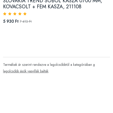
SLOVAKIA TREND SOBOL KASZA 0700 MM,
KOVACSOLT + FEM KASZA, 211108
5 930 Ft
7 413 Ft
Termékek ár szerint rendezve a legolcsóbbtól a kategóriában
a
legolcsóbb ásók vasvillák balták