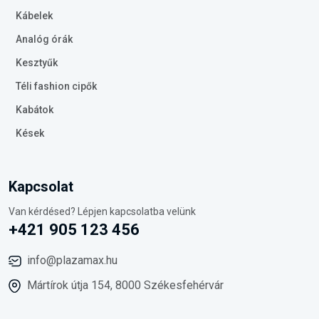
Kábelek
Analóg órák
Kesztyűk
Téli fashion cipők
Kabátok
Kések
Kapcsolat
Van kérdésed? Lépjen kapcsolatba velünk
+421 905 123 456
info@plazamax.hu
Mártírok útja 154, 8000 Székesfehérvár