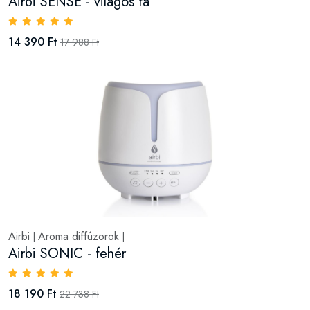
Airbi SENSE - világos fa
14 390 Ft
17 988 Ft
Airbi
Aroma diffúzorok
|
|
Airbi SONIC - fehér
18 190 Ft
22 738 Ft