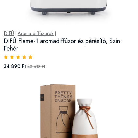
DIFÚ
Aroma diffúzorok
|
|
DIFÚ Flame-1 aromadiffúzor és párásító, Szín:
Fehér
34 890 Ft
43 613 Ft