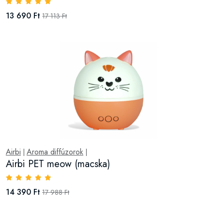
13 690 Ft
17 113 Ft
Airbi
Aroma diffúzorok
|
|
Airbi PET meow (macska)
14 390 Ft
17 988 Ft