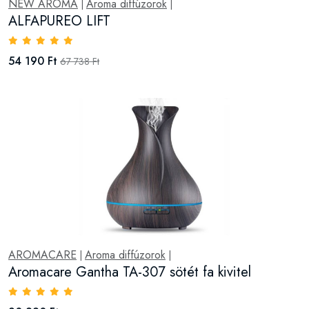
NEW AROMA
Aroma diffúzorok
|
|
ALFAPUREO LIFT
54 190 Ft
67 738 Ft
AROMACARE
Aroma diffúzorok
|
|
Aromacare Gantha TA-307 sötét fa kivitel