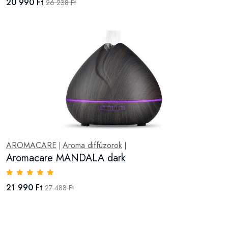
20 990 Ft
26 238 Ft
AROMACARE
Aroma diffúzorok
|
|
Aromacare MANDALA dark
21 990 Ft
27 488 Ft