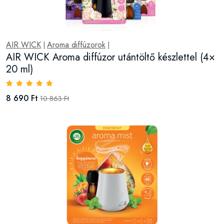
AIR WICK
Aroma diffúzorok
|
|
AIR WICK Aroma diffúzor utántöltő készlettel (4×
20 ml)
8 690 Ft
10 863 Ft