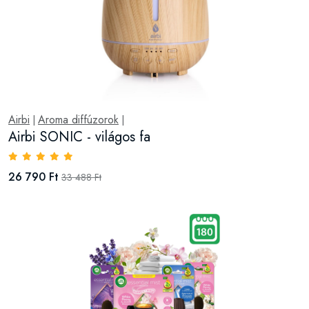
Airbi
Aroma diffúzorok
|
|
Airbi SONIC - világos fa
26 790 Ft
33 488 Ft