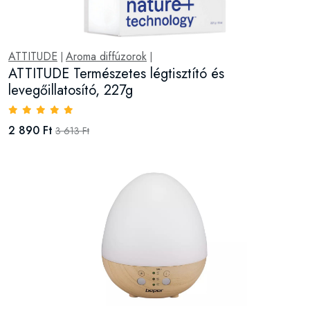
ATTITUDE
Aroma diffúzorok
|
|
ATTITUDE Természetes légtisztító és
levegőillatosító, 227g
2 890 Ft
3 613 Ft