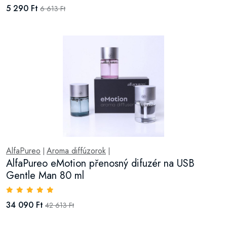
5 290 Ft
6 613 Ft
AlfaPureo
Aroma diffúzorok
|
|
AlfaPureo eMotion přenosný difuzér na USB
Gentle Man 80 ml
34 090 Ft
42 613 Ft