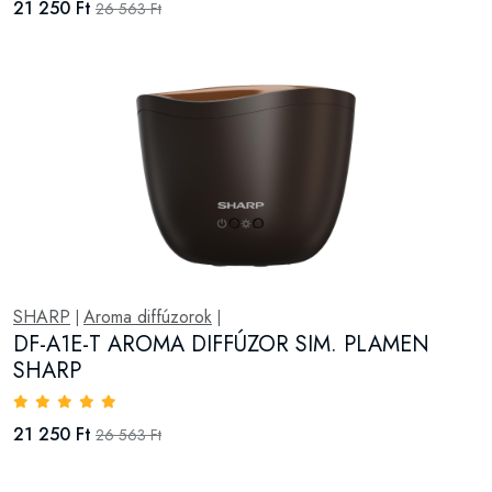
21 250 Ft
26 563 Ft
SHARP
Aroma diffúzorok
|
|
DF-A1E-T AROMA DIFFÚZOR SIM. PLAMEN
SHARP
21 250 Ft
26 563 Ft