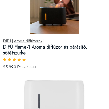
DIFÚ
Aroma diffúzorok
|
|
DIFÚ Flame-1 Aroma diffúzor és párásító,
sötétszürke
25 990 Ft
32 488 Ft