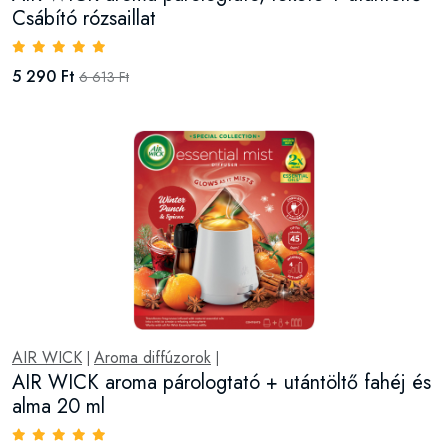
Csábító rózsaillat
5 290 Ft
6 613 Ft
AIR WICK
Aroma diffúzorok
|
|
AIR WICK aroma párologtató + utántöltő fahéj és
alma 20 ml