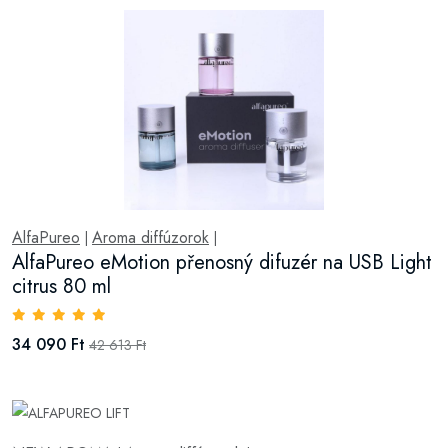
AlfaPureo
Aroma diffúzorok
|
|
AlfaPureo eMotion přenosný difuzér na USB Light
citrus 80 ml
34 090 Ft
42 613 Ft