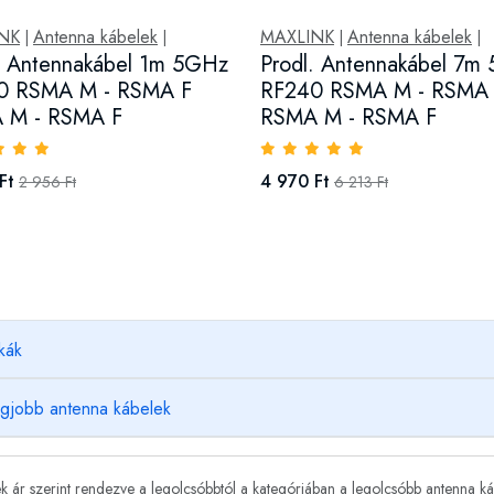
NK
Antenna kábelek
MAXLINK
Antenna kábelek
|
|
|
|
. Antennakábel 1m 5GHz
Prodl. Antennakábel 7m
0 RSMA M - RSMA F
RF240 RSMA M - RSMA
 M - RSMA F
RSMA M - RSMA F
Ft
4 970 Ft
2 956 Ft
6 213 Ft
kák
egjobb antenna kábelek
 ár szerint rendezve a legolcsóbbtól a kategóriában
a legolcsóbb antenna ká