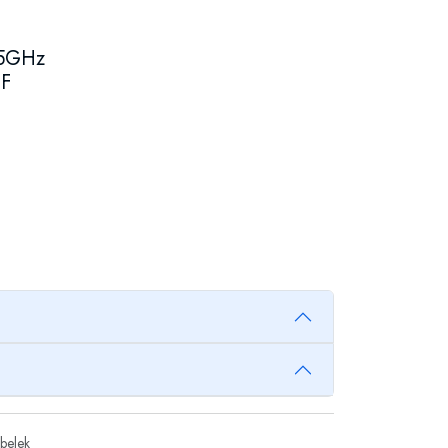
 5GHz
 F
belek