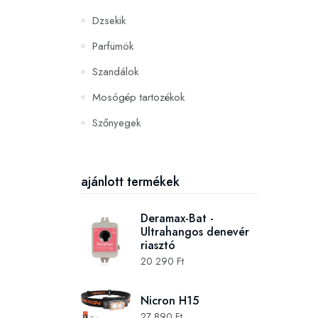
Dzsekik
Parfümök
Szandálok
Mosógép tartozékok
Szőnyegek
PC és konzoljátékok
Szerszámok és gépek
ajánlott termékek
Deramax-Bat -
Ultrahangos denevér
riasztó
20 290 Ft
Nicron H15
27 890 Ft