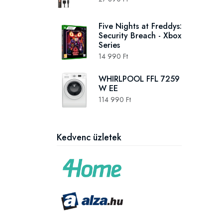
Five Nights at Freddys:
Security Breach - Xbox
Series
14 990 Ft
WHIRLPOOL FFL 7259
W EE
114 990 Ft
Kedvenc üzletek