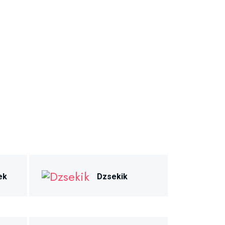
ek
Dzsekik