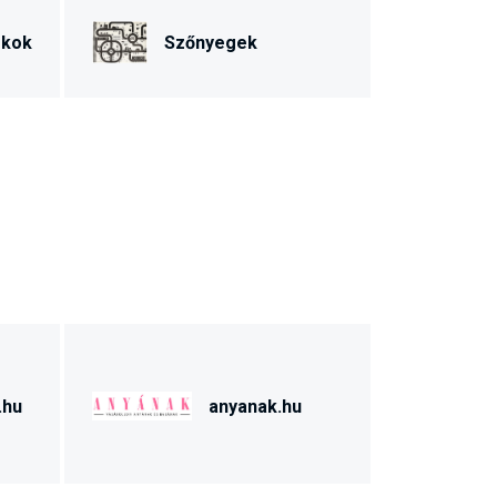
ékok
Szőnyegek
.hu
anyanak.hu