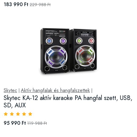
183 990 Ft
229 988 Ft
Skytec
Aktív hangfalak és hangfalszettek
|
|
Skytec KA-12 aktív karaoke PA hangfal szett, USB,
SD, AUX
95 990 Ft
119 988 Ft