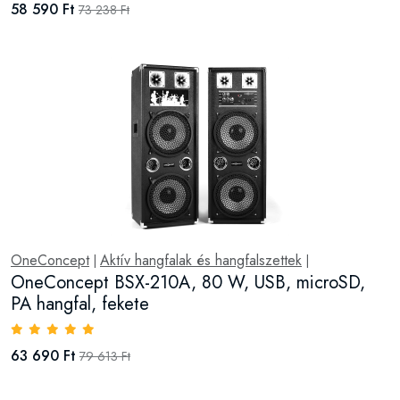
58 590 Ft
73 238 Ft
OneConcept
Aktív hangfalak és hangfalszettek
|
|
OneConcept BSX-210A, 80 W, USB, microSD,
PA hangfal, fekete
63 690 Ft
79 613 Ft