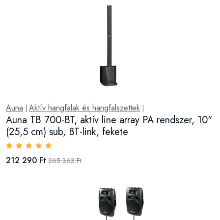
Auna
Aktív hangfalak és hangfalszettek
|
|
Auna TB 700-BT, aktív line array PA rendszer, 10"
(25,5 cm) sub, BT-link, fekete
212 290 Ft
265 363 Ft