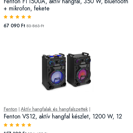
Fenton FT1500A, aktív hangfal, 350 W, bluetooth
+ mikrofon, fekete
67 090 Ft
83 863 Ft
Fenton
Aktív hangfalak és hangfalszettek
|
|
Fenton VS12, aktív hangfal készlet, 1200 W, 12