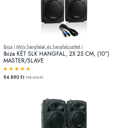
Ibiza
Aktív hangfalak és hangfalszettek
|
|
Ibiza KÉT SLK HANGFAL, 2X 25 CM, (10")
MASTER/SLAVE
94 890 Ft
118 613 Ft