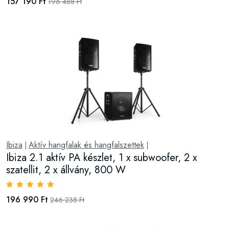
157 190 Ft
196 488 Ft
Ibiza
Aktív hangfalak és hangfalszettek
|
|
Ibiza 2.1 aktív PA készlet, 1 x subwoofer, 2 x
szatellit, 2 x állvány, 800 W
196 990 Ft
246 238 Ft