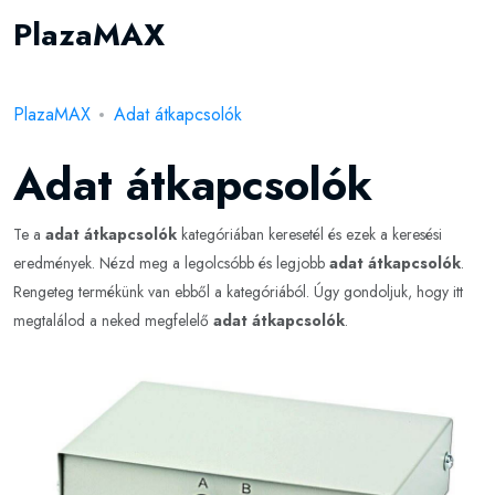
PlazaMAX
PlazaMAX
Adat átkapcsolók
Adat átkapcsolók
Te a
adat átkapcsolók
kategóriában keresetél és ezek a keresési
eredmények. Nézd meg a legolcsóbb és legjobb
adat átkapcsolók
.
Rengeteg termékünk van ebből a kategóriából. Úgy gondoljuk, hogy itt
megtalálod a neked megfelelő
adat átkapcsolók
.