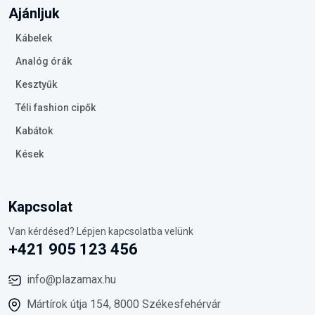
Ajánljuk
Kábelek
Analóg órák
Kesztyűk
Téli fashion cipők
Kabátok
Kések
Kapcsolat
Van kérdésed? Lépjen kapcsolatba velünk
+421 905 123 456
info@plazamax.hu
Mártírok útja 154, 8000 Székesfehérvár