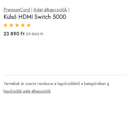
PremiumCord
Adat átkapcsolók
|
|
Külső HDMI Switch 5000
23 890 Ft
29 863 Ft
Termékek ár szerint rendezve a legolcsóbbtól a kategóriában
a
legolcsóbb adat átkapcsolók