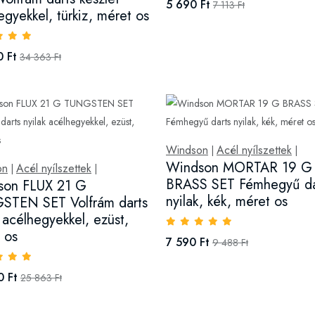
5 690 Ft
7 113 Ft
egyekkel, türkiz, méret os
 Ft
34 363 Ft
Windson
Acél nyílszettek
|
|
Windson MORTAR 19 G
on
Acél nyílszettek
|
|
BRASS SET Fémhegyű da
son FLUX 21 G
nyilak, kék, méret os
STEN SET Volfrám darts
k acélhegyekkel, ezüst,
 os
7 590 Ft
9 488 Ft
0 Ft
25 863 Ft