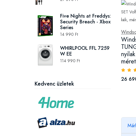
Five Nights at Freddys:
Security Breach - Xbox
Series
Winds
14 990 Ft
Wind
TUNG
WHIRLPOOL FFL 7259
nyila
W EE
méret
114 990 Ft
26 69
Kedvenc üzletek
Már