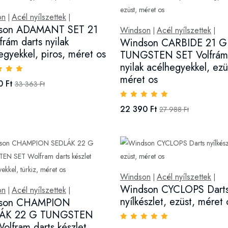
on
Acél nyílszettek
|
|
son ADAMANT SET 21
Windson
Acél nyílszettek
|
|
frám darts nyilak
Windson CARBIDE 21 G
egyekkel, piros, méret os
TUNGSTEN SET Volfrám 
nyilak acélhegyekkel, ezü
méret os
0 Ft
33 363 Ft
22 390 Ft
27 988 Ft
Windson
Acél nyílszettek
|
|
Windson CYCLOPS Dart
on
Acél nyílszettek
|
|
nyílkészlet, ezüst, méret 
son CHAMPION
ÁK 22 G TUNGSTEN
olfram darts készlet