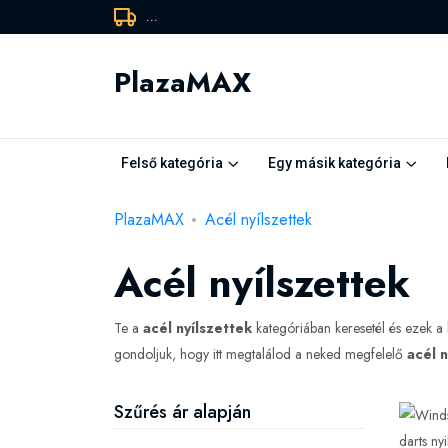
...
PlazaMAX
Felső kategória
Egy másik kategória
PlazaMAX
Acél nyílszettek
Acél nyílszettek
Te a
acél nyílszettek
kategóriában keresetél és ezek 
gondoljuk, hogy itt megtalálod a neked megfelelő
acél n
Szűrés ár alapján