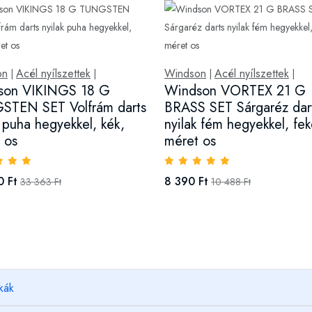
on
Acél nyílszettek
Windson
Acél nyílszettek
|
|
|
|
son VIKINGS 18 G
Windson VORTEX 21 G
STEN SET Volfrám darts
BRASS SET Sárgaréz dar
k puha hegyekkel, kék,
nyilak fém hegyekkel, fek
 os
méret os
0 Ft
8 390 Ft
33 363 Ft
10 488 Ft
kák