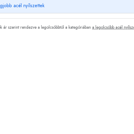
gjobb acél nyílszettek
 ár szerint rendezve a legolcsóbbtól a kategóriában
a legolcsóbb acél nyílsz