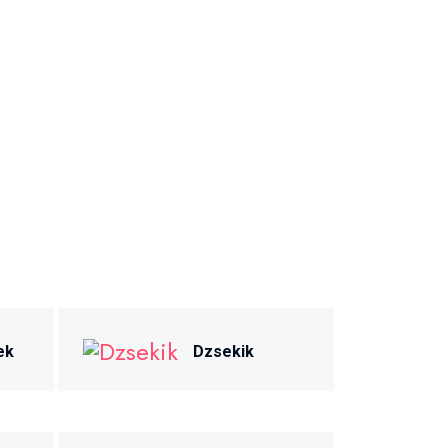
ek
Dzsekik