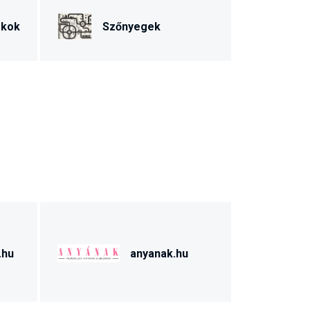
ékok
Szőnyegek
.hu
anyanak.hu