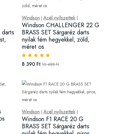
Windson
Acél nyílszettek
|
|
Windson CHALLENGER 22 G
darts
BRASS SET Sárgaréz darts
st,
nyilak fém hegyekkel, zöld,
méret os
8 390 Ft
10 488 Ft
s
Windson
Acél nyílszettek
|
|
os
Windson F1 RACE 20 G
BRASS SET Sárgaréz darts
nyilak fém hegyekkel, piros,