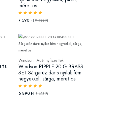
méret os
7 590 Ft
9 488 Ft
Windson
Acél nyílszettek
|
|
rts
Windson RIPPLE 20 G BRASS
SET Sárgaréz darts nyilak fém
hegyekkel, sárga, méret os
6 890 Ft
8 613 Ft