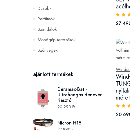
acélh
Dzsekik
Parfümök
27 490
Szandálok
Mosógép tartozékok
Szőnyegek
PC és konzoljátékok
Winds
Szerszámok és gépek
ajánlott termékek
Wind
TUNG
Deramax-Bat -
nyila
Ultrahangos denevér
méret
riasztó
20 290 Ft
20 69
Nicron H15
27 890 Ft