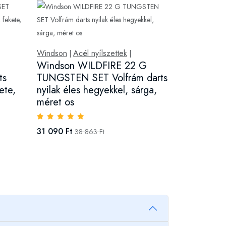
Windson
Acél nyílszettek
|
|
Windson WILDFIRE 22 G
ts
TUNGSTEN SET Volfrám darts
ete,
nyilak éles hegyekkel, sárga,
méret os
31 090 Ft
38 863 Ft