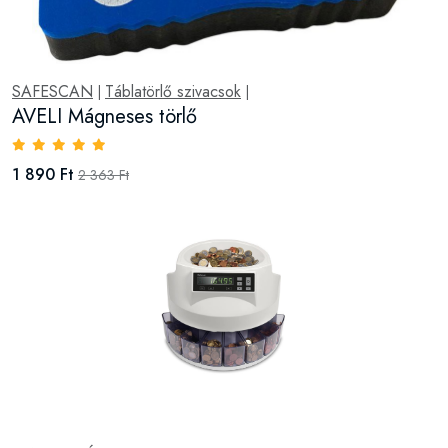
SAFESCAN
Táblatörlő szivacsok
|
|
AVELI Mágneses törlő
1 890 Ft
2 363 Ft