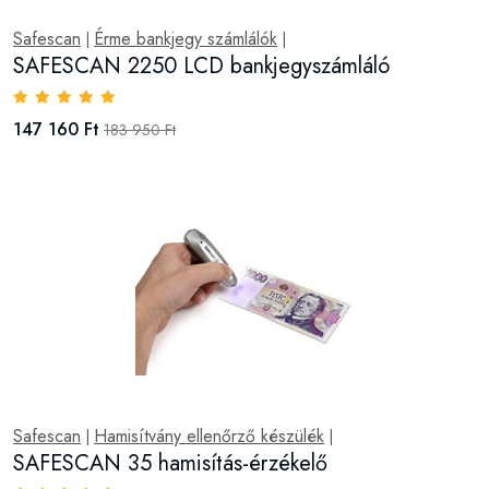
Safescan
Érme bankjegy számlálók
|
|
SAFESCAN 2250 LCD bankjegyszámláló
147 160 Ft
183 950 Ft
Safescan
Hamisítvány ellenőrző készülék
|
|
SAFESCAN 35 hamisítás-érzékelő