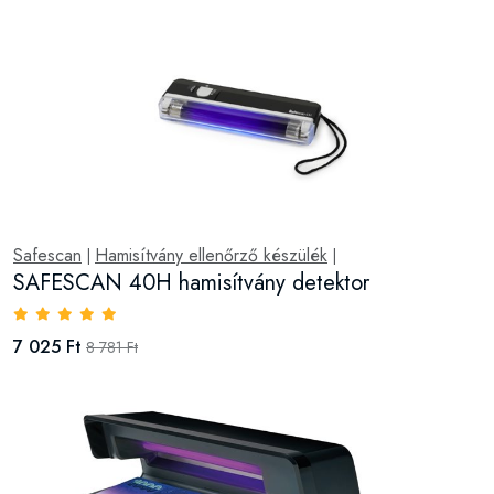
Safescan
Hamisítvány ellenőrző készülék
|
|
SAFESCAN 40H hamisítvány detektor
7 025 Ft
8 781 Ft