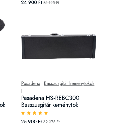
24 900 Ft
31 125 Ft
Pasadena
Basszusgitár keménytokok
|
|
Pasadena HS-REBC300
tok
Basszusgitár keménytok
25 900 Ft
32 375 Ft