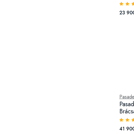
23 900
Pasad
Pasa
Brács
41 900