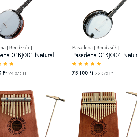
ena
Bendzsók
Pasadena
Bendzsók
|
|
|
|
ena 01BJ001 Natural
Pasadena 01BJ004 Natur
 Ft
75 100 Ft
94 875 Ft
93 875 Ft