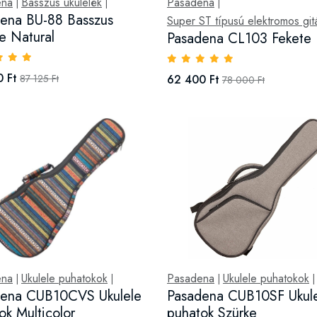
ena
Basszus ukulelék
Pasadena
|
|
|
ena BU-88 Basszus
Super ST típusú elektromos git
le Natural
Pasadena CL103 Fekete
 Ft
87 125 Ft
62 400 Ft
78 000 Ft
ena
Ukulele puhatokok
Pasadena
Ukulele puhatokok
|
|
|
|
dena CUB10CVS Ukulele
Pasadena CUB10SF Ukul
ok Multicolor
puhatok Szürke