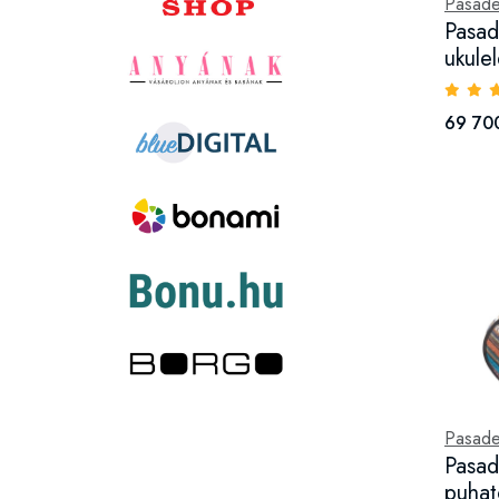
Pasad
Pasad
ukule
69 700
Pasad
Pasa
puhat