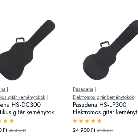
ena
Pasadena
|
|
kus gitár keménytokok
Elektromos gitár keménytokok
|
|
dena HS-DC300
Pasadena HS-LP300
tikus gitár keménytok
Elektromos gitár kemény
 Ft
24 900 Ft
32 375 Ft
31 125 Ft