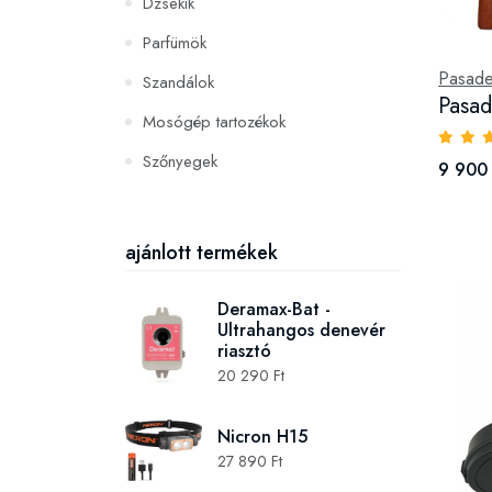
Dzsekik
Parfümök
Pasad
Szandálok
Pasad
Mosógép tartozékok
Szőnyegek
9 900 
PC és konzoljátékok
Szerszámok és gépek
ajánlott termékek
Deramax-Bat -
Ultrahangos denevér
riasztó
20 290 Ft
Nicron H15
27 890 Ft