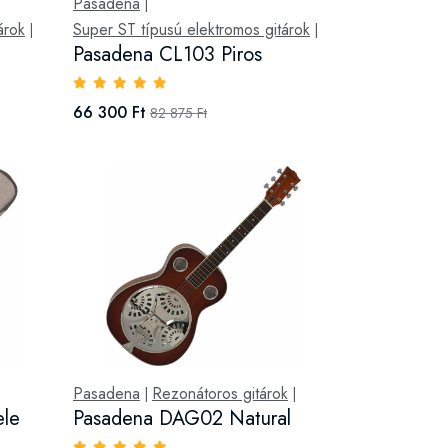
Pasadena
|
árok
Super ST típusú elektromos gitárok
|
|
Pasadena CL103 Piros
66 300 Ft
82 875 Ft
Pasadena
Rezonátoros gitárok
|
|
ele
Pasadena DAG02 Natural