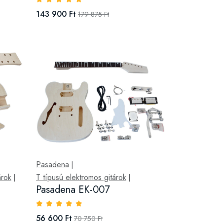
143 900 Ft
179 875 Ft
Pasadena
|
árok
T típusú elektromos gitárok
|
|
Pasadena EK-007
56 600 Ft
70 750 Ft