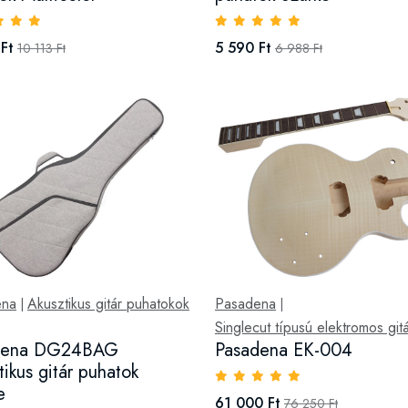
Ft
5 590 Ft
10 113 Ft
6 988 Ft
ena
Akusztikus gitár puhatokok
Pasadena
|
|
Singlecut típusú elektromos git
dena DG24BAG
Pasadena EK-004
tikus gitár puhatok
e
61 000 Ft
76 250 Ft