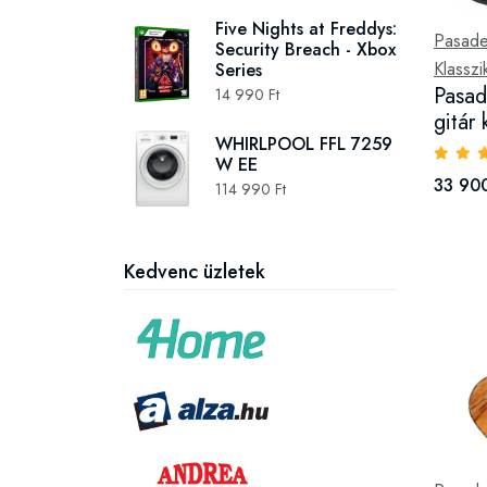
Five Nights at Freddys:
Pasad
Security Breach - Xbox
Klasszi
Series
Pasad
14 990 Ft
gitár
WHIRLPOOL FFL 7259
W EE
33 900
114 990 Ft
Kedvenc üzletek