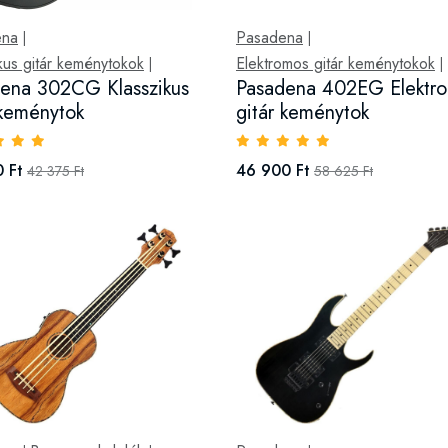
ena
Pasadena
|
|
kus gitár keménytokok
Elektromos gitár keménytokok
|
|
ena 302CG Klasszikus
Pasadena 402EG Elektr
 keménytok
gitár keménytok
 Ft
46 900 Ft
42 375 Ft
58 625 Ft