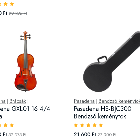
 Ft
29 875 Ft
ena
Brácsák
Pasadena
Bendzsó keményto
|
|
|
dena GXL01 16 4/4
Pasadena HS-BJC300
a
Bendzsó keménytok
 Ft
21 600 Ft
52 375 Ft
27 000 Ft