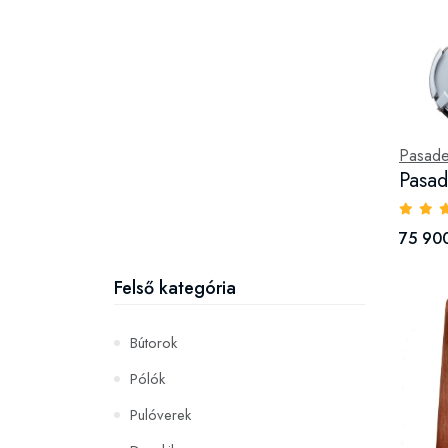
Pasad
Pasad
75 900
Felső kategória
Bútorok
Pólók
Pulóverek