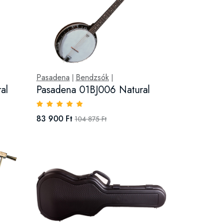
Pasadena
Bendzsók
|
|
al
Pasadena 01BJ006 Natural
83 900 Ft
104 875 Ft