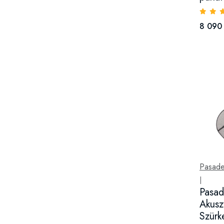
8 090 
Pasad
|
Pasa
Akusz
Szürk