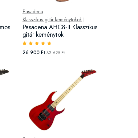
Pasadena
|
Klasszikus gitár keménytokok
|
omos
Pasadena AHC8-II Klasszikus
gitár keménytok
26 900 Ft
33 625 Ft