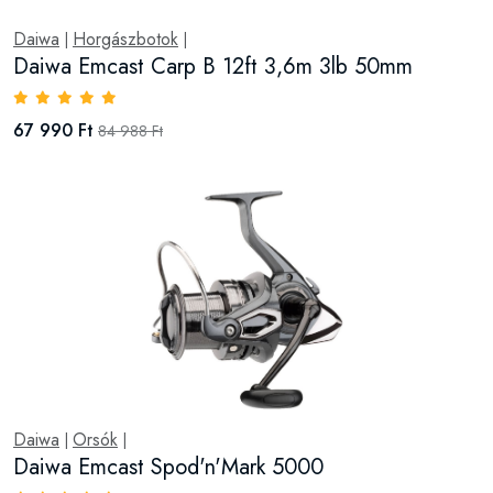
Daiwa
Horgászbotok
|
|
Daiwa Emcast Carp B 12ft 3,6m 3lb 50mm
67 990 Ft
84 988 Ft
Daiwa
Orsók
|
|
Daiwa Emcast Spod'n'Mark 5000