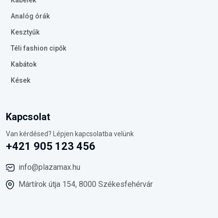
Kábelek
Analóg órák
Kesztyűk
Téli fashion cipők
Kabátok
Kések
Kapcsolat
Van kérdésed? Lépjen kapcsolatba velünk
+421 905 123 456
info@plazamax.hu
Mártírok útja 154, 8000 Székesfehérvár