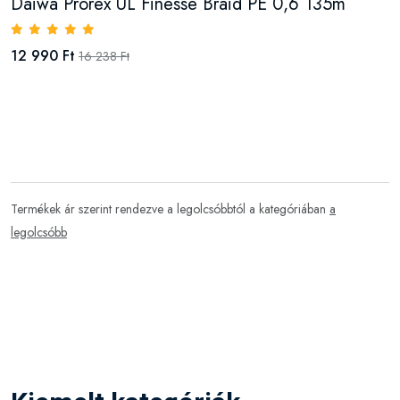
Daiwa Prorex UL Finesse Braid PE 0,6 135m
12 990 Ft
16 238 Ft
Termékek ár szerint rendezve a legolcsóbbtól a kategóriában
a
legolcsóbb