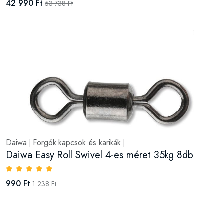
42 990 Ft
53 738 Ft
Daiwa
Forgók kapcsok és karikák
|
|
Daiwa Easy Roll Swivel 4-es méret 35kg 8db
990 Ft
1 238 Ft