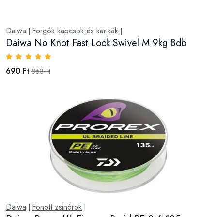
Daiwa
Forgók kapcsok és karikák
|
|
Daiwa No Knot Fast Lock Swivel M 9kg 8db
690 Ft
863 Ft
Daiwa
Fonott zsinórok
|
|