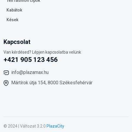
Téli fashion cipők
Kabátok
Kések
Kapcsolat
Van kérdésed? Lépjen kapcsolatba velünk
+421 905 123 456
info@plazamax.hu
Mártírok útja 154, 8000 Székesfehérvár
© 2024 | Változat 3.2.0
PlazaCity