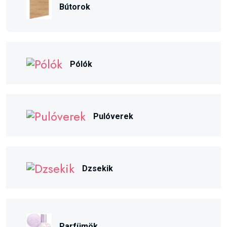
Bútorok
Pólók
Pulóverek
Dzsekik
Parfümök