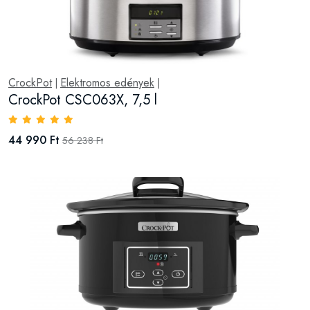
CrockPot
Elektromos edények
|
|
CrockPot CSC063X, 7,5 l
44 990 Ft
56 238 Ft