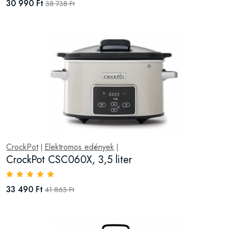
30 990 Ft
38 738 Ft
CrockPot
Elektromos edények
|
|
CrockPot CSC060X, 3,5 liter
33 490 Ft
41 863 Ft