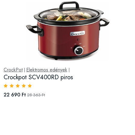
CrockPot
Elektromos edények
|
|
Crockpot SCV400RD piros
22 690 Ft
28 363 Ft