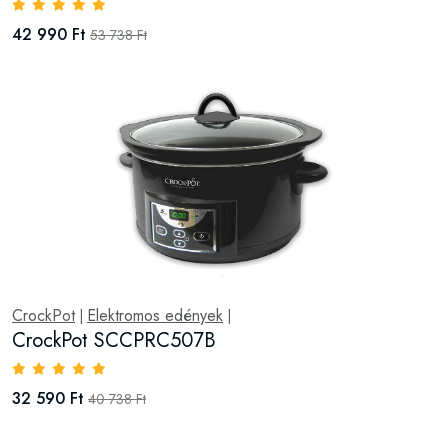
42 990 Ft
53 738 Ft
CrockPot
Elektromos edények
|
|
CrockPot SCCPRC507B
32 590 Ft
40 738 Ft