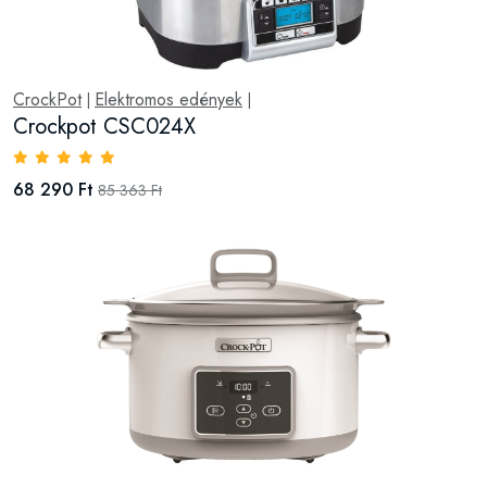
CrockPot
Elektromos edények
|
|
Crockpot CSC024X
68 290 Ft
85 363 Ft