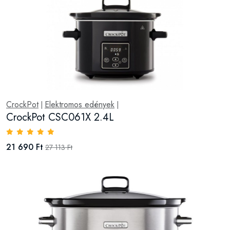
CrockPot
Elektromos edények
|
|
CrockPot CSC061X 2.4L
21 690 Ft
27 113 Ft