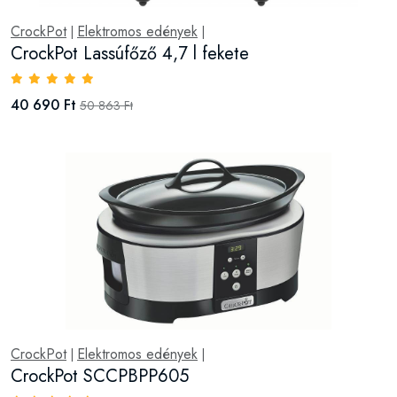
CrockPot
Elektromos edények
|
|
CrockPot Lassúfőző 4,7 l fekete
40 690 Ft
50 863 Ft
CrockPot
Elektromos edények
|
|
CrockPot SCCPBPP605