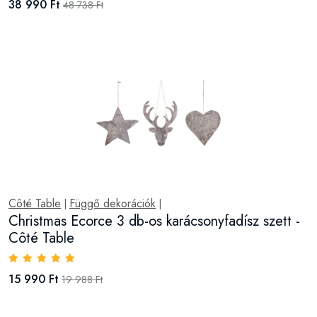
38 990 Ft
48 738 Ft
Côté Table
Függő dekorációk
|
|
Christmas Ecorce 3 db-os karácsonyfadísz szett -
Côté Table
15 990 Ft
19 988 Ft