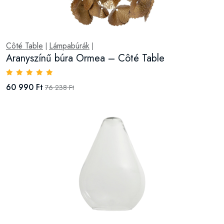
Côté Table
Lámpabúrák
|
|
Aranyszínű búra Ormea – Côté Table
60 990 Ft
76 238 Ft