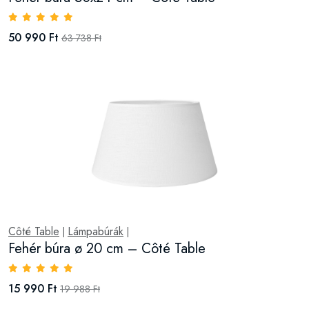
50 990 Ft
63 738 Ft
Côté Table
Lámpabúrák
|
|
Fehér búra ø 20 cm – Côté Table
15 990 Ft
19 988 Ft