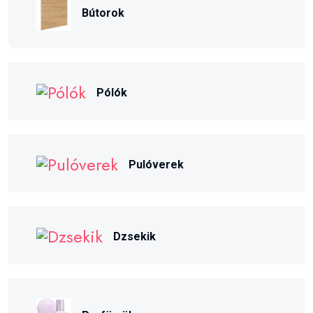
Bútorok
Pólók
Pulóverek
Dzsekik