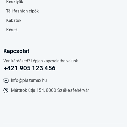
Kesztyűk
Téli fashion cipők
Kabátok
Kések
Kapcsolat
Van kérdésed? Lépjen kapcsolatba velünk
+421 905 123 456
info@plazamax.hu
Mártírok útja 154, 8000 Székesfehérvár