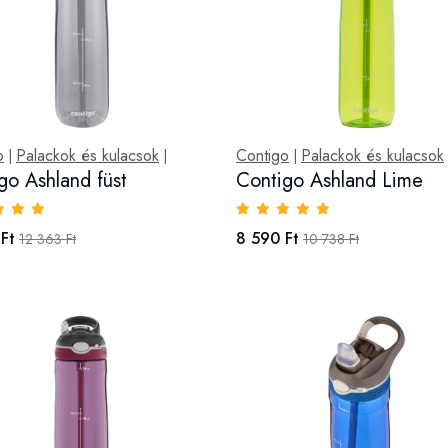
o
Palackok és kulacsok
Contigo
Palackok és kulacsok
|
|
|
go Ashland füst
Contigo Ashland Lime
Ft
8 590 Ft
12 363 Ft
10 738 Ft