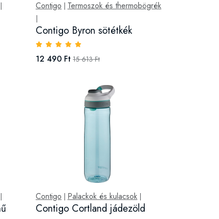
Contigo
Termoszok és thermobögrék
|
|
|
Contigo Byron sötétkék
12 490 Ft
15 613 Ft
Contigo
Palackok és kulacsok
|
|
|
nű
Contigo Cortland jádezöld