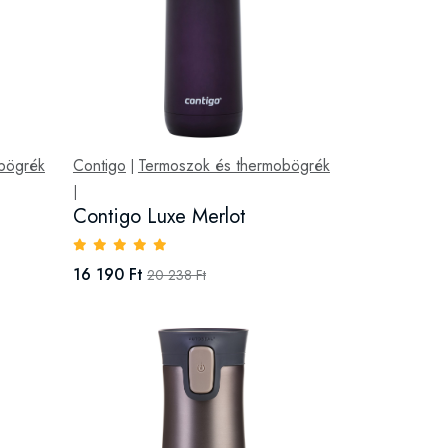
bögrék
Contigo
Termoszok és thermobögrék
|
|
Contigo Luxe Merlot
16 190 Ft
20 238 Ft