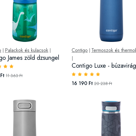
o
Palackok és kulacsok
Contigo
Termoszok és thermo
|
|
|
go James zöld dzsungel
|
Contigo Luxe - búzavirág
Ft
11 363 Ft
16 190 Ft
20 238 Ft