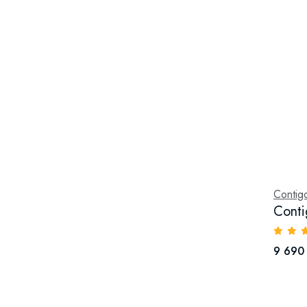
Contig
Conti
9 690 