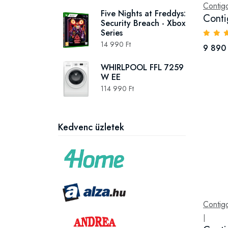
Contig
Five Nights at Freddys:
Conti
Security Breach - Xbox
Series
14 990 Ft
9 890 
WHIRLPOOL FFL 7259
W EE
114 990 Ft
Kedvenc üzletek
Contig
|