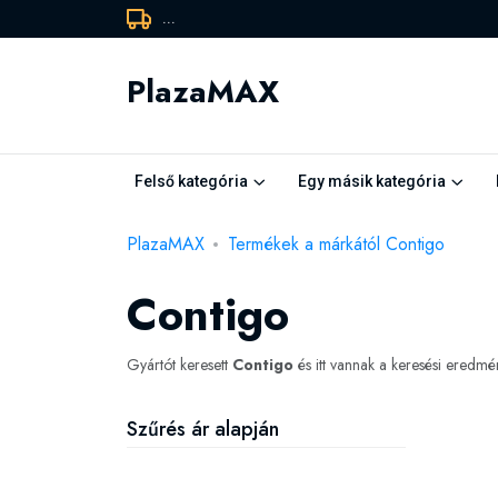
...
PlazaMAX
Felső kategória
Egy másik kategória
PlazaMAX
Termékek a márkától Contigo
Contigo
Gyártót keresett
Contigo
és itt vannak a keresési eredm
Szűrés ár alapján