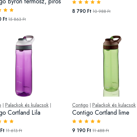
go Byron termosz, piros
8 790 Ft
10 988 Ft
 Ft
15 863 Ft
o
Palackok és kulacsok
Contigo
Palackok és kulacsok
|
|
|
go Cortland Lila
Contigo Cortland lime
Ft
9 190 Ft
11 613 Ft
11 488 Ft