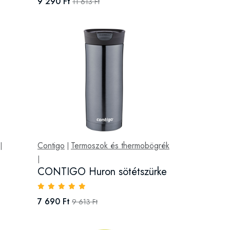
9 290 Ft
11 613 Ft
Contigo
Termoszok és thermobögrék
|
|
|
CONTIGO Huron sötétszürke
7 690 Ft
9 613 Ft