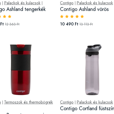
o
Palackok és kulacsok
Contigo
Palackok és kulacsok
|
|
|
go Ashland tengerkék
Contigo Ashland vörös
Ft
10 490 Ft
12 363 Ft
13 113 Ft
o
Termoszok és thermobögrék
Contigo
Palackok és kulacsok
|
|
Contigo Cortland füstszí