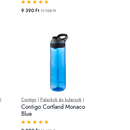
9 390 Ft
11 738 Ft
Contigo
Palackok és kulacsok
|
|
|
Contigo Cortland Monaco
Blue