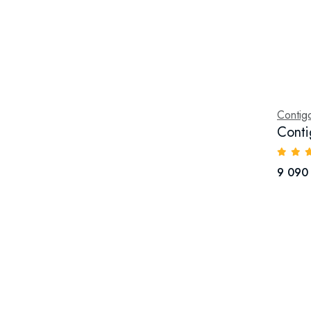
Contig
Conti
9 090 