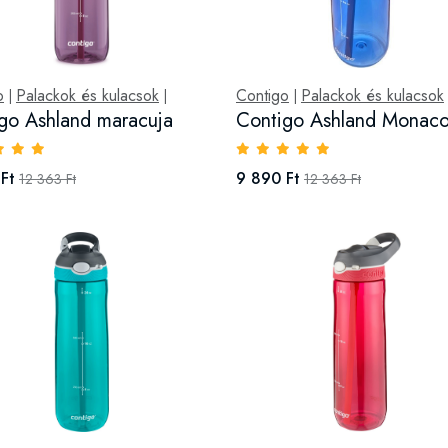
o
Palackok és kulacsok
Contigo
Palackok és kulacsok
|
|
|
go Ashland maracuja
Contigo Ashland Monaco
Ft
9 890 Ft
12 363 Ft
12 363 Ft