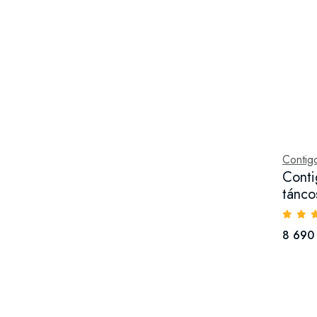
Contig
Conti
tánco
8 690 