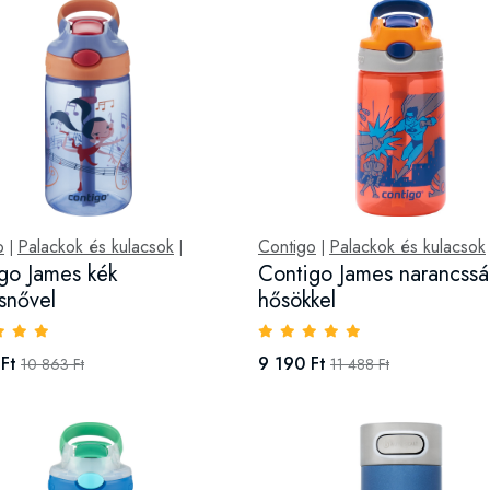
o
Palackok és kulacsok
Contigo
Palackok és kulacsok
|
|
|
go James kék
Contigo James narancssá
snővel
hősökkel
Ft
9 190 Ft
10 863 Ft
11 488 Ft