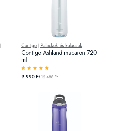
Contigo
Palackok és kulacsok
|
|
|
Contigo Ashland macaron 720
ml
9 990 Ft
12 488 Ft