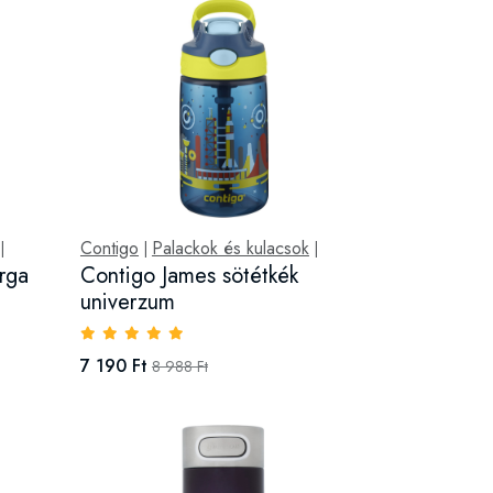
Contigo
Palackok és kulacsok
|
|
|
rga
Contigo James sötétkék
univerzum
7 190 Ft
8 988 Ft