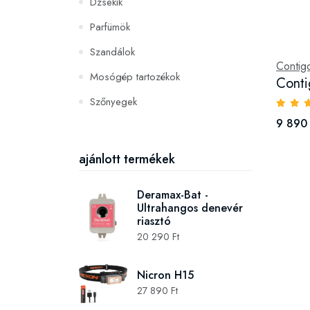
Dzsekik
Parfümök
Szandálok
Contig
Mosógép tartozékok
Conti
Szőnyegek
9 890 
PC és konzoljátékok
Szerszámok és gépek
ajánlott termékek
Deramax-Bat -
Ultrahangos denevér
riasztó
20 290 Ft
Nicron H15
27 890 Ft