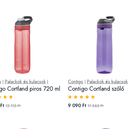
o
Palackok és kulacsok
Contigo
Palackok és kulacsok
|
|
|
go Cortland piros 720 ml
Contigo Cortland szőlő
Ft
9 090 Ft
12 113 Ft
11 363 Ft