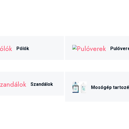
Pólók
Pulóver
Szandálok
Mosógép tartoz