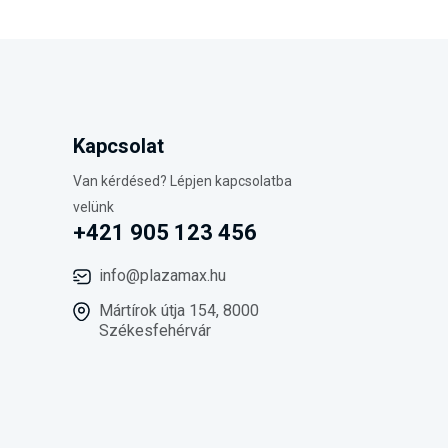
Kapcsolat
Van kérdésed? Lépjen kapcsolatba
velünk
+421 905 123 456
info@plazamax.hu
Mártírok útja 154, 8000
Székesfehérvár