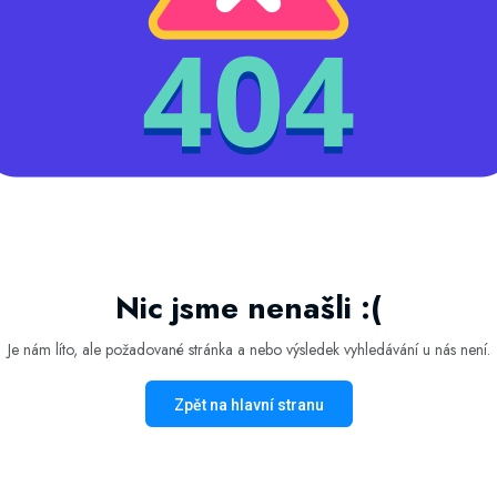
Nic jsme nenašli :(
Je nám líto, ale požadované stránka a nebo výsledek vyhledávání u nás není.
Zpět na hlavní stranu