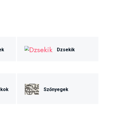
ek
Dzsekik
ékok
Szőnyegek