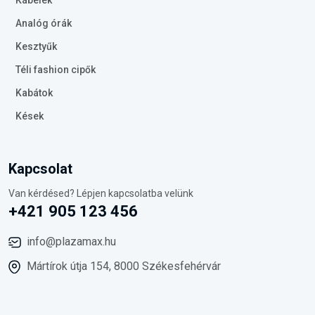
Kábelek
Analóg órák
Kesztyűk
Téli fashion cipők
Kabátok
Kések
Kapcsolat
Van kérdésed? Lépjen kapcsolatba velünk
+421 905 123 456
info@plazamax.hu
Mártírok útja 154, 8000 Székesfehérvár