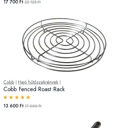
17 700 Ft
22 125 Ft
Cobb
Hajó hűtőszekrények
|
|
Cobb Fenced Roast Rack
13 600 Ft
17 000 Ft