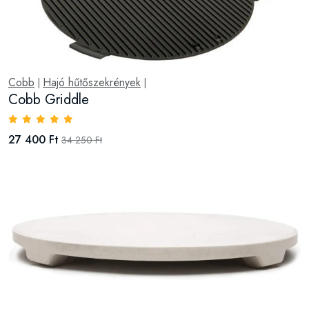
Cobb
Hajó hűtőszekrények
|
|
Cobb Griddle
27 400 Ft
34 250 Ft