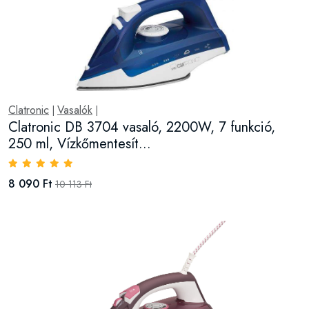
Clatronic
Vasalók
|
|
Clatronic DB 3704 vasaló, 2200W, 7 funkció,
250 ml, Vízkőmentesít...
8 090 Ft
10 113 Ft