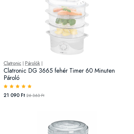
Clatronic
Párolók
|
|
Clatronic DG 3665 fehér Timer 60 Minuten
Pároló
21 090 Ft
26 363 Ft