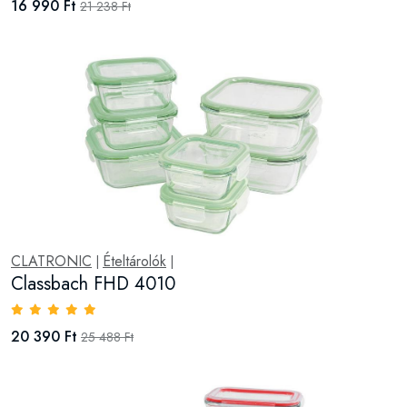
16 990 Ft
21 238 Ft
CLATRONIC
Ételtárolók
|
|
Classbach FHD 4010
20 390 Ft
25 488 Ft