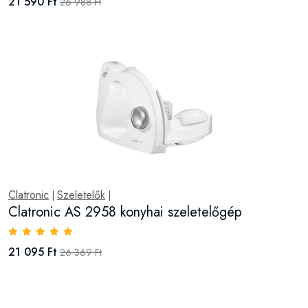
21 590 Ft
26 988 Ft
Clatronic
Szeletelők
|
|
Clatronic AS 2958 konyhai szeletelőgép
21 095 Ft
26 369 Ft