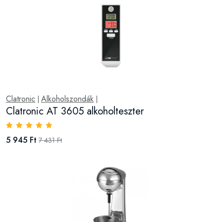
Clatronic
Alkoholszondák
|
|
Clatronic AT 3605 alkoholteszter
5 945 Ft
7 431 Ft