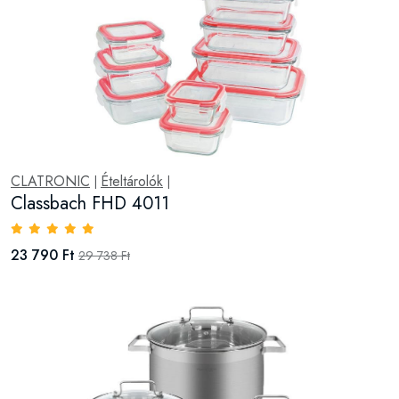
CLATRONIC
Ételtárolók
|
|
Classbach FHD 4011
23 790 Ft
29 738 Ft