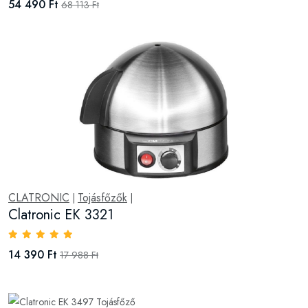
54 490 Ft
68 113 Ft
CLATRONIC
Tojásfőzők
|
|
Clatronic EK 3321
14 390 Ft
17 988 Ft