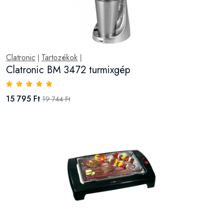
Clatronic
Tartozékok
|
|
Clatronic BM 3472 turmixgép
15 795 Ft
19 744 Ft