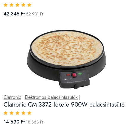
42 345 Ft
52 931 Ft
Clatronic
Elektromos palacsintasütők
|
|
Clatronic CM 3372 fekete 900W palacsintasütő
14 690 Ft
18 363 Ft