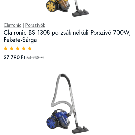
Clatronic
Porszívók
|
|
Clatronic BS 1308 porzsák nélküli Porszívó 700W,
Fekete-Sárga
27 790 Ft
34 738 Ft