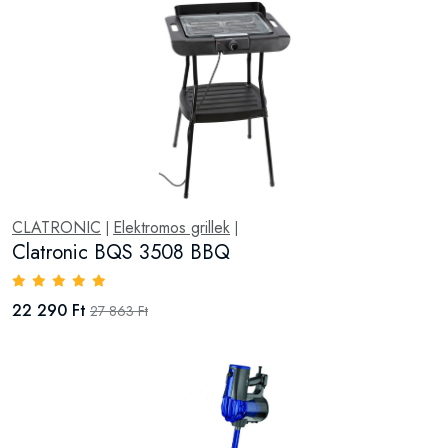
CLATRONIC
Elektromos grillek
|
|
Clatronic BQS 3508 BBQ
22 290 Ft
27 863 Ft