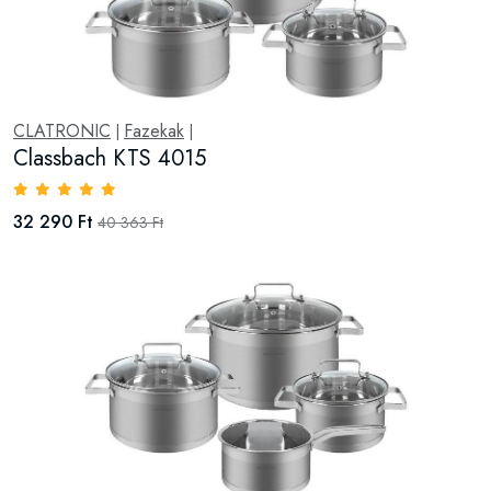
CLATRONIC
Fazekak
|
|
Classbach KTS 4015
32 290 Ft
40 363 Ft