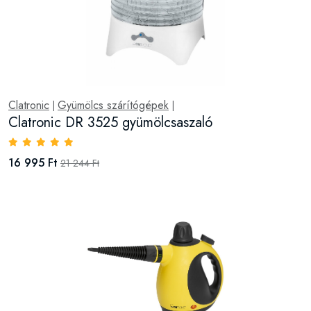
Clatronic
Gyümölcs szárítógépek
|
|
Clatronic DR 3525 gyümölcsaszaló
16 995 Ft
21 244 Ft