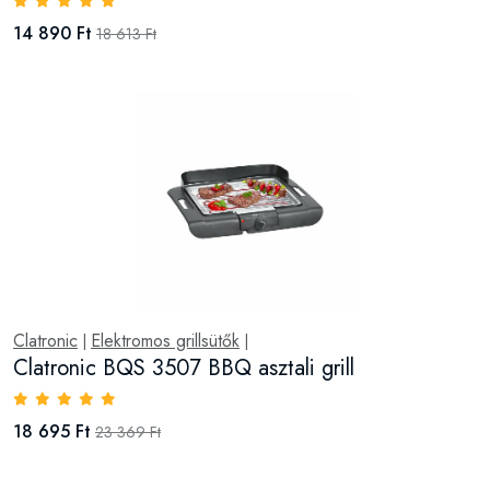
14 890 Ft
18 613 Ft
Clatronic
Elektromos grillsütők
|
|
Clatronic BQS 3507 BBQ asztali grill
18 695 Ft
23 369 Ft