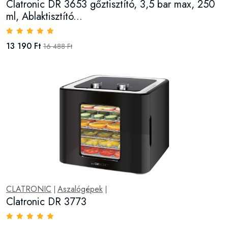
Clatronic DR 3653 gőztisztító, 3,5 bar max, 250
ml, Ablaktisztító...
13 190 Ft
16 488 Ft
CLATRONIC
Aszalógépek
|
|
Clatronic DR 3773