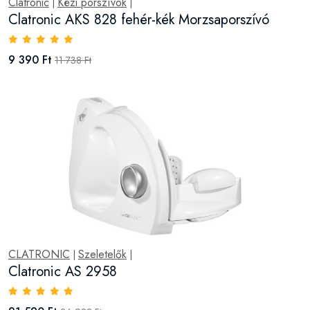
Clatronic
Kézi porszívók
|
|
Clatronic AKS 828 fehér-kék Morzsaporszívó
9 390 Ft
11 738 Ft
CLATRONIC
Szeletelők
|
|
Clatronic AS 2958