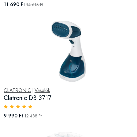
11 690 Ft
14 613 Ft
CLATRONIC
Vasalók
|
|
Clatronic DB 3717
9 990 Ft
12 488 Ft