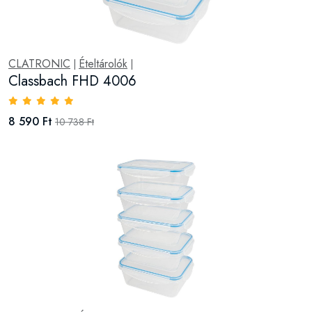
CLATRONIC
Ételtárolók
|
|
Classbach FHD 4006
8 590 Ft
10 738 Ft