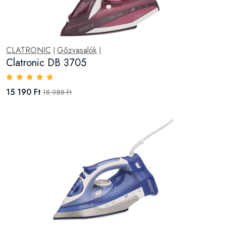
CLATRONIC
Gőzvasalók
|
|
Clatronic DB 3705
15 190 Ft
18 988 Ft