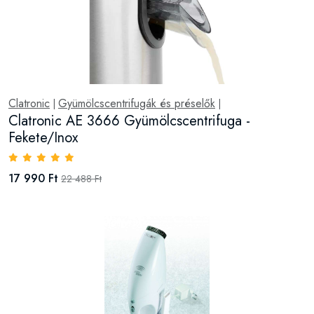
Clatronic
Gyümölcscentrifugák és préselők
|
|
Clatronic AE 3666 Gyümölcscentrifuga -
Fekete/Inox
17 990 Ft
22 488 Ft