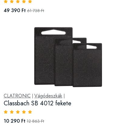
49 390 Ft
61 738 Ft
CLATRONIC
Vágódeszkák
|
|
Classbach SB 4012 fekete
10 290 Ft
12 863 Ft