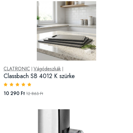
CLATRONIC
Vágódeszkák
|
|
Classbach SB 4012 K szürke
10 290 Ft
12 863 Ft