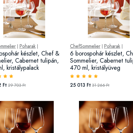
mmelier
Poharak
ChefSommelier
Poharak
|
|
|
|
ospohár készlet, Chef &
6 borospohár készlet, C
lier, Cabernet tulipán,
Sommelier, Cabernet tuli
l, kristálypalack
470 ml, kristályüveg
 Ft
25 013 Ft
29 703 Ft
31 266 Ft