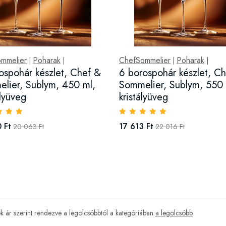
mmelier
Poharak
ChefSommelier
Poharak
|
|
|
|
ospohár készlet, Chef &
6 borospohár készlet, C
lier, Sublym, 450 ml,
Sommelier, Sublym, 550 
ályüveg
kristályüveg
 Ft
17 613 Ft
20 063 Ft
22 016 Ft
 ár szerint rendezve a legolcsóbbtól a kategóriában
a legolcsóbb