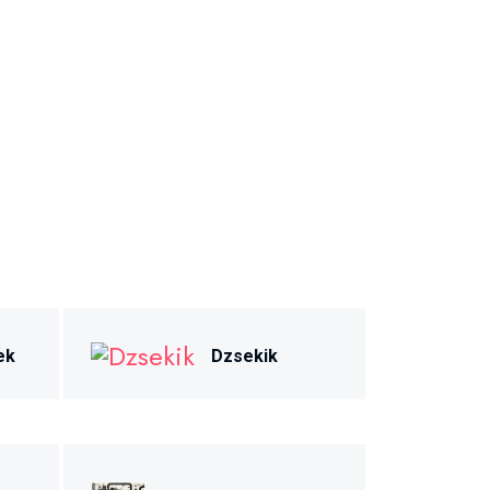
ek
Dzsekik