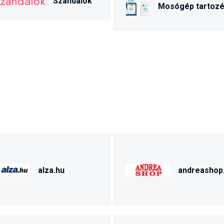
Szandálok
Mosógép tartoz
alza.hu
andreashop