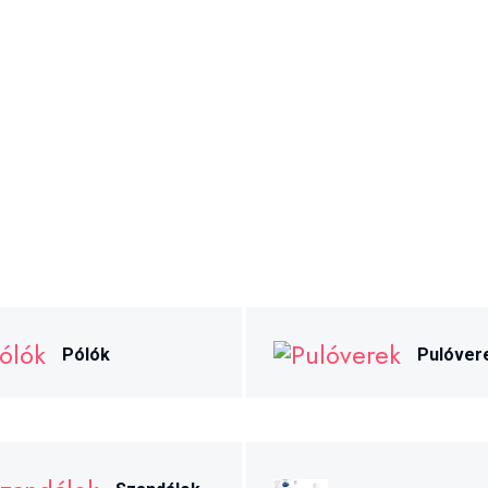
Pólók
Pulóver