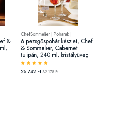
ChefSommelier
Poharak
|
|
hef &
6 pezsgőspohár készlet, Chef
ml,
& Sommelier, Cabernet
tulipán, 240 ml, kristályüveg
25 742 Ft
32 178 Ft