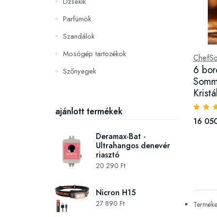
Dzsekik
Parfümök
Szandálok
Mosógép tartozékok
ChefSo
6 bor
Szőnyegek
Somme
PC és konzoljátékok
Krist
Szerszámok és gépek
ajánlott termékek
16 050
Deramax-Bat -
Ultrahangos denevér
riasztó
20 290 Ft
Nicron H15
27 890 Ft
Termékek