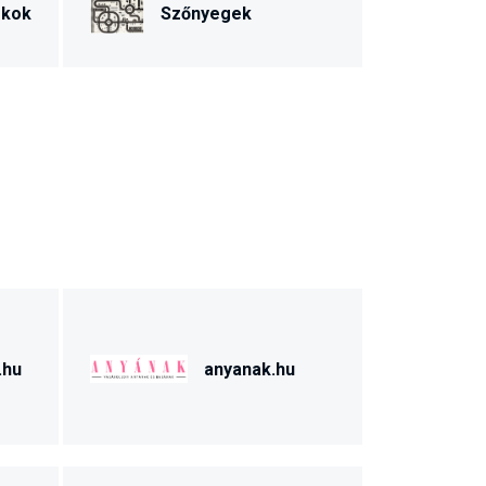
ékok
Szőnyegek
.hu
anyanak.hu