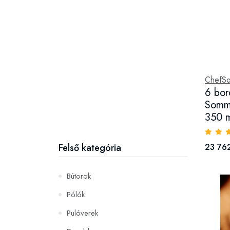
ChefSo
6 bor
Somme
350 m
Felső kategória
23 762
Bútorok
Pólók
Pulóverek