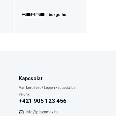
borgo.hu
Kapcsolat
Van kérdésed? Lépjen kapcsolatba
velünk
+421 905 123 456
info@plazamax.hu