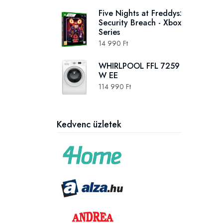
Five Nights at Freddys:
Security Breach - Xbox
Series
14 990 Ft
WHIRLPOOL FFL 7259
W EE
114 990 Ft
Kedvenc üzletek