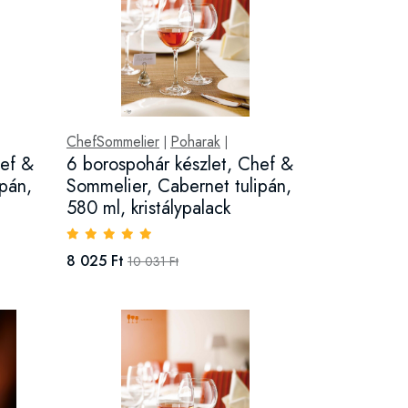
ChefSommelier
Poharak
|
|
hef &
6 borospohár készlet, Chef &
pán,
Sommelier, Cabernet tulipán,
580 ml, kristálypalack
8 025 Ft
10 031 Ft