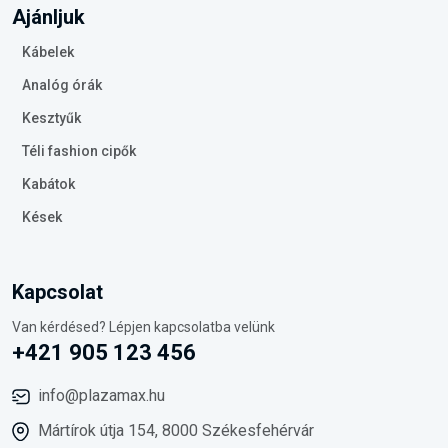
Ajánljuk
Kábelek
Analóg órák
Kesztyűk
Téli fashion cipők
Kabátok
Kések
Kapcsolat
Van kérdésed? Lépjen kapcsolatba velünk
+421 905 123 456
info@plazamax.hu
Mártírok útja 154, 8000 Székesfehérvár