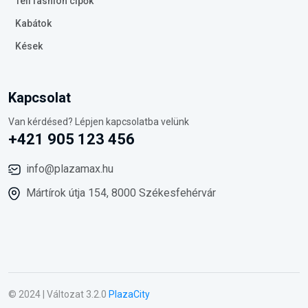
Téli fashion cipők
Kabátok
Kések
Kapcsolat
Van kérdésed? Lépjen kapcsolatba velünk
+421 905 123 456
info@plazamax.hu
Mártírok útja 154, 8000 Székesfehérvár
© 2024 | Változat 3.2.0
PlazaCity