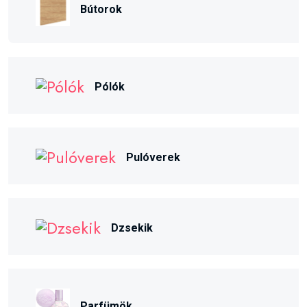
Bútorok
Pólók
Pulóverek
Dzsekik
Parfümök