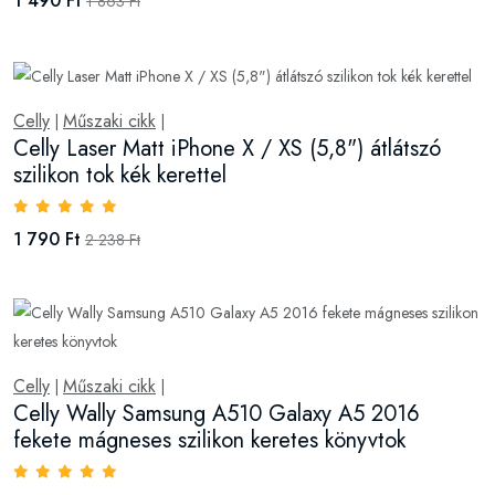
1 490 Ft
1 863 Ft
Celly
Műszaki cikk
|
|
Celly Laser Matt iPhone X / XS (5,8") átlátszó
szilikon tok kék kerettel
1 790 Ft
2 238 Ft
Celly
Műszaki cikk
|
|
Celly Wally Samsung A510 Galaxy A5 2016
fekete mágneses szilikon keretes könyvtok