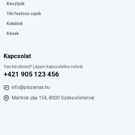
Kesztyűk
Téli fashion cipők
Kabátok
Kések
Kapcsolat
Van kérdésed? Lépjen kapcsolatba velünk
+421 905 123 456
info@plazamax.hu
Mártírok útja 154, 8000 Székesfehérvár