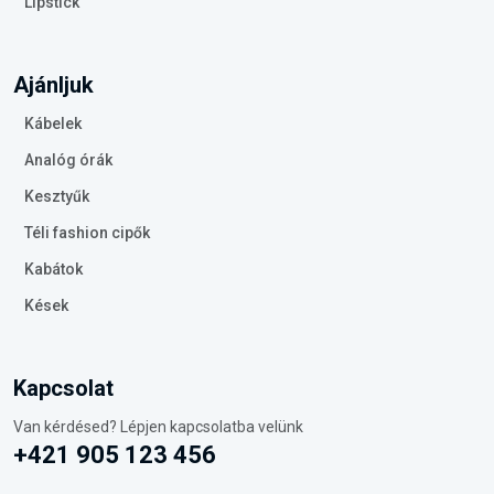
Lipstick
Ajánljuk
Kábelek
Analóg órák
Kesztyűk
Téli fashion cipők
Kabátok
Kések
Kapcsolat
Van kérdésed? Lépjen kapcsolatba velünk
+421 905 123 456