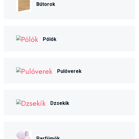
Bútorok
Pólók
Pulóverek
Dzsekik
Parfümök