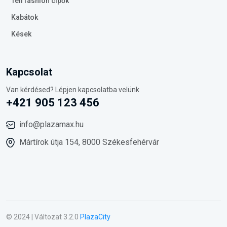
Téli fashion cipők
Kabátok
Kések
Kapcsolat
Van kérdésed? Lépjen kapcsolatba velünk
+421 905 123 456
info@plazamax.hu
Mártírok útja 154, 8000 Székesfehérvár
© 2024 | Változat 3.2.0
PlazaCity